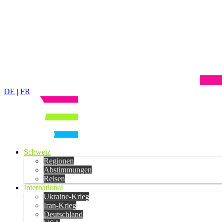
DE
|
FR
Schweiz
Regionen
Abstimmungen
Reisen
International
Ukraine-Krieg
Iran-Krieg
Deutschland