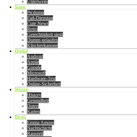
Unterwegs
Spass
Picdump
Fail-Dienstag
Cute News
Retro
Gerechtigkeit siegt
Dumm gelaufen
Klischeekanone
Digital
Android
Apple
Google
Microsoft
Hardware-Test
Online-Sicherheit
Wissen
History
Gesundheit
Daten
Karten
Blogs
Emma Amour
Nachtschicht
Rauszeit