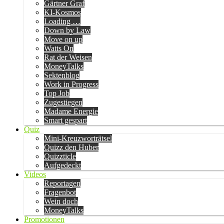
Gärtner Graf
KI-Kosmos
Loading …
Down by Law
Move on up
Watts On
Rat der Weisen
MoneyTalks
Sektenblog
Work in Progress
Top Job
Zugestiegen
Madame Energie
Smart gespart
Quiz
Mini-Kreuzworträtsel
Quizz den Huber
Quizzticle
Aufgedeckt
Videos
Reportagen
Fragenbot
Wein doch
MoneyTalks
Promotionen