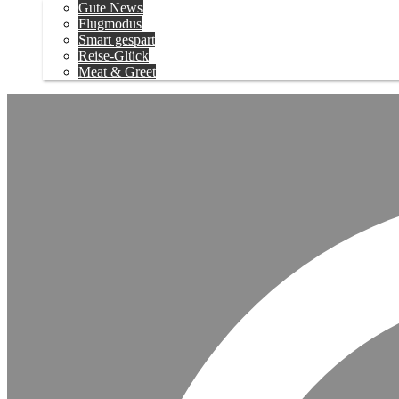
Gute News
Flugmodus
Smart gespart
Reise-Glück
Meat & Greet