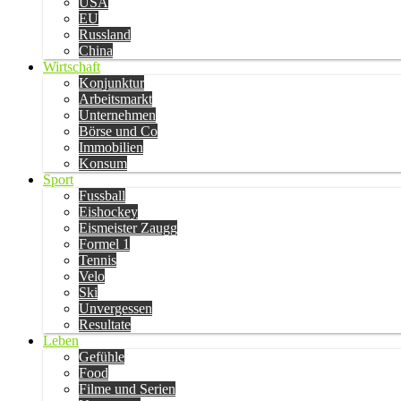
USA
EU
Russland
China
Wirtschaft
Konjunktur
Arbeitsmarkt
Unternehmen
Börse und Co
Immobilien
Konsum
Sport
Fussball
Eishockey
Eismeister Zaugg
Formel 1
Tennis
Velo
Ski
Unvergessen
Resultate
Leben
Gefühle
Food
Filme und Serien