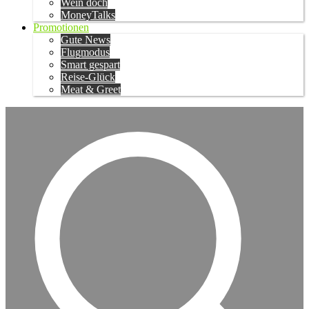
Wein doch
MoneyTalks
Promotionen
Gute News
Flugmodus
Smart gespart
Reise-Glück
Meat & Greet