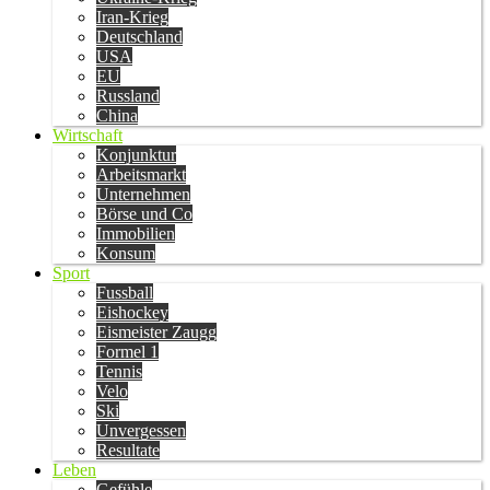
Iran-Krieg
Deutschland
USA
EU
Russland
China
Wirtschaft
Konjunktur
Arbeitsmarkt
Unternehmen
Börse und Co
Immobilien
Konsum
Sport
Fussball
Eishockey
Eismeister Zaugg
Formel 1
Tennis
Velo
Ski
Unvergessen
Resultate
Leben
Gefühle