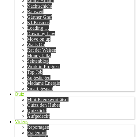
Emma Amour
Nachtschicht
Rauszeit
Gärtner Graf
KI-Kosmos
Loading …
Down by Law
Move on up
Watts On
Rat der Weisen
MoneyTalks
Sektenblog
Work in Progress
Top Job
Zugestiegen
Madame Energie
Smart gespart
Quiz
Mini-Kreuzworträtsel
Quizz den Huber
Quizzticle
Aufgedeckt
Videos
Reportagen
Fragenbot