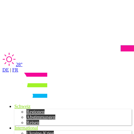
28°
DE
|
FR
Schweiz
Regionen
Abstimmungen
Reisen
International
Ukraine-Krieg