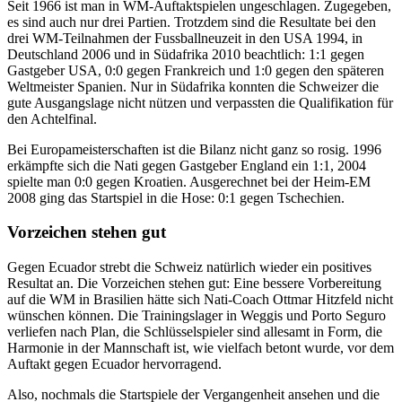
Seit 1966 ist man in WM-Auftaktspielen ungeschlagen. Zugegeben,
es sind auch nur drei Partien. Trotzdem sind die Resultate bei den
drei WM-Teilnahmen der Fussballneuzeit in den USA 1994, in
Deutschland 2006 und in Südafrika 2010 beachtlich: 1:1 gegen
Gastgeber USA, 0:0 gegen Frankreich und 1:0 gegen den späteren
Weltmeister Spanien. Nur in Südafrika konnten die Schweizer die
gute Ausgangslage nicht nützen und verpassten die Qualifikation für
den Achtelfinal.
Bei Europameisterschaften ist die Bilanz nicht ganz so rosig. 1996
erkämpfte sich die Nati gegen Gastgeber England ein 1:1, 2004
spielte man 0:0 gegen Kroatien. Ausgerechnet bei der Heim-EM
2008 ging das Startspiel in die Hose: 0:1 gegen Tschechien.
Vorzeichen stehen gut
Gegen Ecuador strebt die Schweiz natürlich wieder ein positives
Resultat an. Die Vorzeichen stehen gut: Eine bessere Vorbereitung
auf die WM in Brasilien hätte sich Nati-Coach Ottmar Hitzfeld nicht
wünschen können. Die Trainingslager in Weggis und Porto Seguro
verliefen nach Plan, die Schlüsselspieler sind allesamt in Form, die
Harmonie in der Mannschaft ist, wie vielfach betont wurde, vor dem
Auftakt gegen Ecuador hervorragend.
Also, nochmals die Startspiele der Vergangenheit ansehen und die