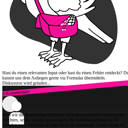
Hast du einen relevanten Input oder hast du einen Fehler entdeckt? D
kannst uns dein Anliegen gerne via Formular übermitteln.
Diskussion wird geladen...
0 Kommentare
Zum Login
Weil wir die Kommentar-Debatten weiterhin persönlich moderieren
möchten, sehen wir uns gezwungen, die Kommentarfunktion 24
Stunden nach Publikation einer Story zu schliessen. Vielen Dank für