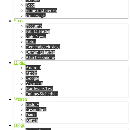
Food
Filme und Serien
Unterwegs
Spass
Picdump
Fail-Dienstag
Cute News
Retro
Gerechtigkeit siegt
Dumm gelaufen
Klischeekanone
Digital
Android
Apple
Google
Microsoft
Hardware-Test
Online-Sicherheit
Wissen
History
Gesundheit
Daten
Karten
Blogs