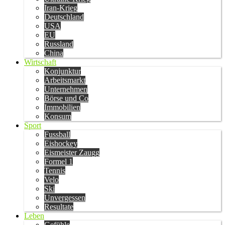
Iran-Krieg
Deutschland
USA
EU
Russland
China
Wirtschaft
Konjunktur
Arbeitsmarkt
Unternehmen
Börse und Co
Immobilien
Konsum
Sport
Fussball
Eishockey
Eismeister Zaugg
Formel 1
Tennis
Velo
Ski
Unvergessen
Resultate
Leben
Gefühle