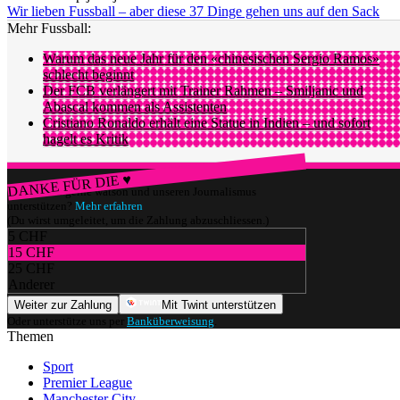
Wir lieben Fussball – aber diese 37 Dinge gehen uns auf den Sack
Mehr Fussball:
Warum das neue Jahr für den «chinesischen Sergio Ramos»
schlecht beginnt
Der FCB verlängert mit Trainer Rahmen – Smiljanic und
Abascal kommen als Assistenten
Cristiano Ronaldo erhält eine Statue in Indien – und sofort
hagelt es Kritik
DANKE FÜR DIE ♥
Würdest du gerne watson und unseren Journalismus
unterstützen?
Mehr erfahren
(Du wirst umgeleitet, um die Zahlung abzuschliessen.)
5 CHF
15 CHF
25 CHF
Anderer
Weiter zur Zahlung
Mit Twint unterstützen
Oder unterstütze uns per
Banküberweisung
.
Themen
Sport
Premier League
Manchester City