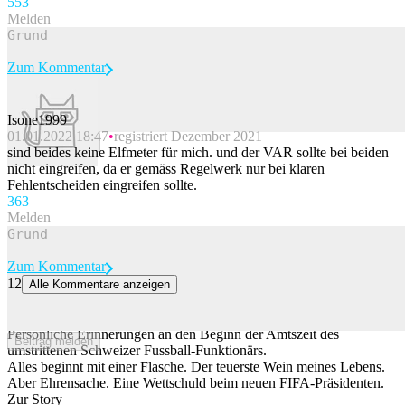
55
3
Melden
Zum Kommentar
Isone1999
01.01.2022 18:47
registriert Dezember 2021
Beitrag melden
sind beides keine Elfmeter für mich. und der VAR sollte bei beiden
nicht eingreifen, da er gemäss Regelwerk nur bei klaren
Fehlentscheiden eingreifen sollte.
36
3
Melden
Zum Kommentar
12
Alle Kommentare anzeigen
Der FIFA-Präsident und ich: «Ich habe einen anderen Gianni
Infantino kennengelernt»
Persönliche Erinnerungen an den Beginn der Amtszeit des
Beitrag melden
umstrittenen Schweizer Fussball-Funktionärs.
Alles beginnt mit einer Flasche. Der teuerste Wein meines Lebens.
Aber Ehrensache. Eine Wettschuld beim neuen FIFA-Präsidenten.
Zur Story