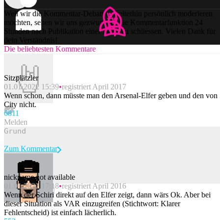
Weil wir die Kommentar-Debatten weiterhin persönlich moderieren
möchten, sehen wir uns gezwungen, die Kommentarfunktion 24
Stunden nach Publikation einer Story zu schliessen. Vielen Dank für
dein Verständnis!
Die beliebtesten Kommentare
Sitzplätzler
01.01.2022 15:39
registriert April 2017
Wenn schon, dann müsste man den Arsenal-Elfer geben und den von
City nicht.
68
11
Melden
Zum Kommentar
nickname not available
01.01.2022 17:18
registriert April 2016
Beitrag melden
Wenn der Schiri direkt auf den Elfer zeigt, dann wärs Ok. Aber bei
dieser Situation als VAR einzugreifen (Stichtwort: Klarer
Fehlentscheid) ist einfach lächerlich.