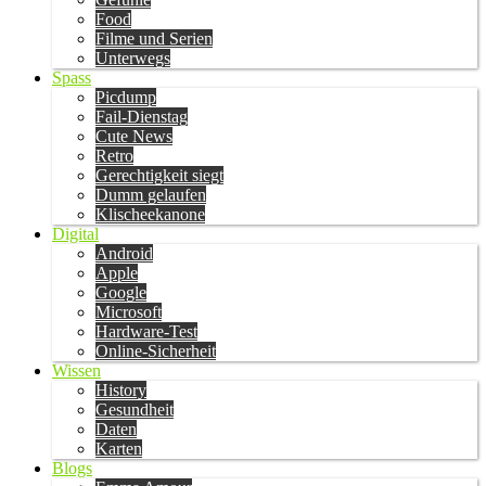
Food
Filme und Serien
Unterwegs
Spass
Picdump
Fail-Dienstag
Cute News
Retro
Gerechtigkeit siegt
Dumm gelaufen
Klischeekanone
Digital
Android
Apple
Google
Microsoft
Hardware-Test
Online-Sicherheit
Wissen
History
Gesundheit
Daten
Karten
Blogs