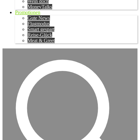
Wein doch
MoneyTalks
Promotionen
Gute News
Flugmodus
Smart gespart
Reise-Glück
Meat & Greet