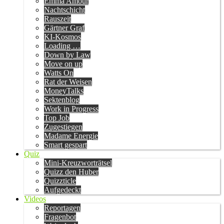
Emma Amour
Nachtschicht
Rauszeit
Gärtner Graf
KI-Kosmos
Loading …
Down by Law
Move on up
Watts On
Rat der Weisen
MoneyTalks
Sektenblog
Work in Progress
Top Job
Zugestiegen
Madame Energie
Smart gespart
Quiz
Mini-Kreuzworträtsel
Quizz den Huber
Quizzticle
Aufgedeckt
Videos
Reportagen
Fragenbot