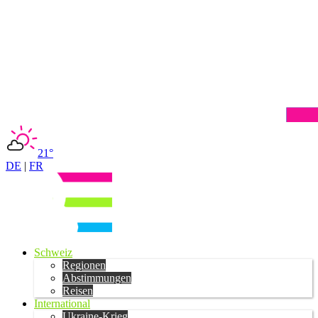
21°
DE
|
FR
Schweiz
Regionen
Abstimmungen
Reisen
International
Ukraine-Krieg