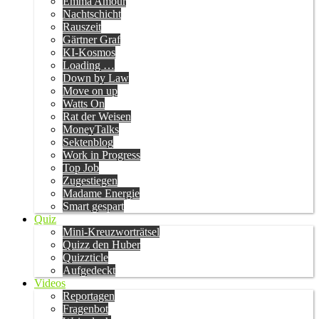
Emma Amour
Nachtschicht
Rauszeit
Gärtner Graf
KI-Kosmos
Loading …
Down by Law
Move on up
Watts On
Rat der Weisen
MoneyTalks
Sektenblog
Work in Progress
Top Job
Zugestiegen
Madame Energie
Smart gespart
Quiz
Mini-Kreuzworträtsel
Quizz den Huber
Quizzticle
Aufgedeckt
Videos
Reportagen
Fragenbot