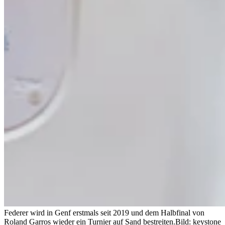
Federer wird in Genf erstmals seit 2019 und dem Halbfinal von
Roland Garros wieder ein Turnier auf Sand bestreiten.
Bild: keystone