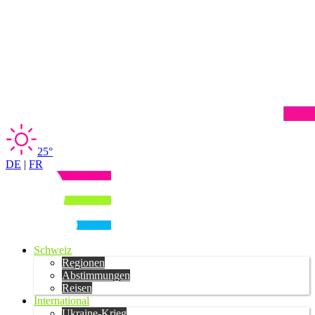
25°
DE
|
FR
Schweiz
Regionen
Abstimmungen
Reisen
International
Ukraine-Krieg