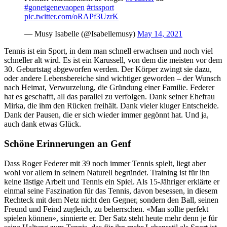
#gonetgenevaopen
#rtssport
pic.twitter.com/oRAPf3UzrK
— Musy Isabelle (@Isabellemusy)
May 14, 2021
Tennis ist ein Sport, in dem man schnell erwachsen und noch viel
schneller alt wird. Es ist ein Karussell, von dem die meisten vor dem
30. Geburtstag abgeworfen werden. Der Körper zwingt sie dazu,
oder andere Lebensbereiche sind wichtiger geworden – der Wunsch
nach Heimat, Verwurzelung, die Gründung einer Familie. Federer
hat es geschafft, all das parallel zu verfolgen. Dank seiner Ehefrau
Mirka, die ihm den Rücken freihält. Dank vieler kluger Entscheide.
Dank der Pausen, die er sich wieder immer gegönnt hat. Und ja,
auch dank etwas Glück.
Schöne Erinnerungen an Genf
Dass Roger Federer mit 39 noch immer Tennis spielt, liegt aber
wohl vor allem in seinem Naturell begründet. Training ist für ihn
keine lästige Arbeit und Tennis ein Spiel. Als 15-Jähriger erklärte er
einmal seine Faszination für das Tennis, davon besessen, in diesem
Rechteck mit dem Netz nicht den Gegner, sondern den Ball, seinen
Freund und Feind zugleich, zu beherrschen. «Man sollte perfekt
spielen können», sinnierte er. Der Satz steht heute mehr denn je für