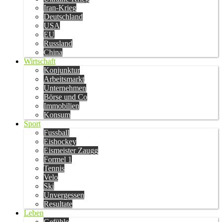
Iran-Krieg
Deutschland
USA
EU
Russland
China
Wirtschaft
Konjunktur
Arbeitsmarkt
Unternehmen
Börse und Co
Immobilien
Konsum
Sport
Fussball
Eishockey
Eismeister Zaugg
Formel 1
Tennis
Velo
Ski
Unvergessen
Resultate
Leben
Gefühle