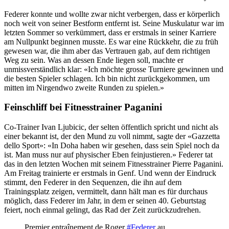
Federer konnte und wollte zwar nicht verbergen, dass er körperlich
noch weit von seiner Bestform entfernt ist. Seine Muskulatur war im
letzten Sommer so verkümmert, dass er erstmals in seiner Karriere
am Nullpunkt beginnen musste. Es war eine Rückkehr, die zu früh
gewesen war, die ihm aber das Vertrauen gab, auf dem richtigen
Weg zu sein. Was an dessen Ende liegen soll, machte er
unmissverständlich klar: «Ich möchte grosse Turniere gewinnen und
die besten Spieler schlagen. Ich bin nicht zurückgekommen, um
mitten im Nirgendwo zweite Runden zu spielen.»
Feinschliff bei Fitnesstrainer Paganini
Co-Trainer Ivan Ljubicic, der selten öffentlich spricht und nicht als
einer bekannt ist, der den Mund zu voll nimmt, sagte der «Gazzetta
dello Sport»: «In Doha haben wir gesehen, dass sein Spiel noch da
ist. Man muss nur auf physischer Eben feinjustieren.» Federer tat
das in den letzten Wochen mit seinem Fitnesstrainer Pierre Paganini.
Am Freitag trainierte er erstmals in Genf. Und wenn der Eindruck
stimmt, den Federer in den Sequenzen, die ihn auf dem
Trainingsplatz zeigen, vermittelt, dann hält man es für durchaus
möglich, dass Federer im Jahr, in dem er seinen 40. Geburtstag
feiert, noch einmal gelingt, das Rad der Zeit zurückzudrehen.
Premier entraînement de Roger
#Federer
au