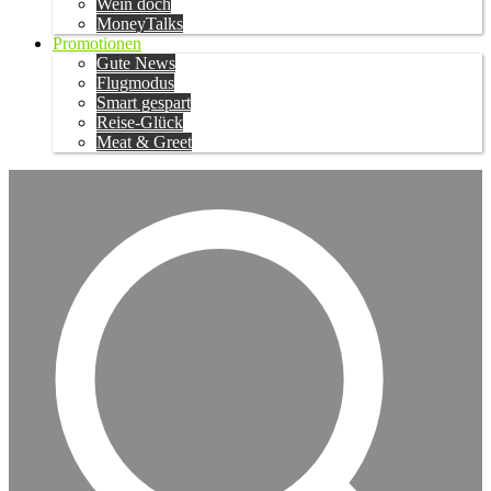
Wein doch
MoneyTalks
Promotionen
Gute News
Flugmodus
Smart gespart
Reise-Glück
Meat & Greet