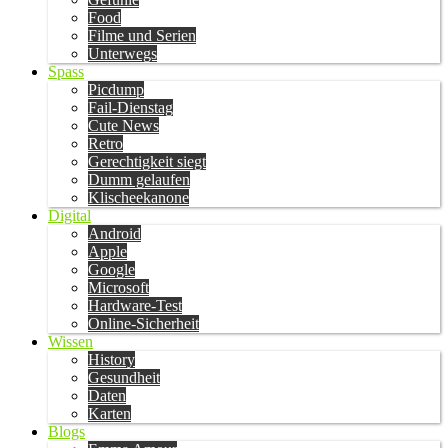
Food
Filme und Serien
Unterwegs
Spass
Picdump
Fail-Dienstag
Cute News
Retro
Gerechtigkeit siegt
Dumm gelaufen
Klischeekanone
Digital
Android
Apple
Google
Microsoft
Hardware-Test
Online-Sicherheit
Wissen
History
Gesundheit
Daten
Karten
Blogs