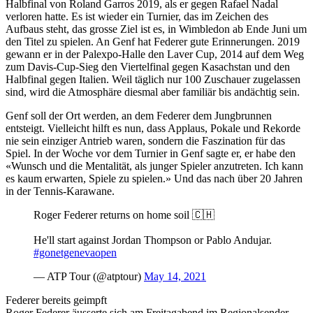
Halbfinal von Roland Garros 2019, als er gegen Rafael Nadal
verloren hatte. Es ist wieder ein Turnier, das im Zeichen des
Aufbaus steht, das grosse Ziel ist es, in Wimbledon ab Ende Juni um
den Titel zu spielen. An Genf hat Federer gute Erinnerungen. 2019
gewann er in der Palexpo-Halle den Laver Cup, 2014 auf dem Weg
zum Davis-Cup-Sieg den Viertelfinal gegen Kasachstan und den
Halbfinal gegen Italien. Weil täglich nur 100 Zuschauer zugelassen
sind, wird die Atmosphäre diesmal aber familiär bis andächtig sein.
Genf soll der Ort werden, an dem Federer dem Jungbrunnen
entsteigt. Vielleicht hilft es nun, dass Applaus, Pokale und Rekorde
nie sein einziger Antrieb waren, sondern die Faszination für das
Spiel. In der Woche vor dem Turnier in Genf sagte er, er habe den
«Wunsch und die Mentalität, als junger Spieler anzutreten. Ich kann
es kaum erwarten, Spiele zu spielen.» Und das nach über 20 Jahren
in der Tennis-Karawane.
Roger Federer returns on home soil 🇨🇭
He'll start against Jordan Thompson or Pablo Andujar.
#gonetgenevaopen
— ATP Tour (@atptour)
May 14, 2021
Federer bereits geimpft
Roger Federer äusserte sich am Freitagabend im Regionalsender