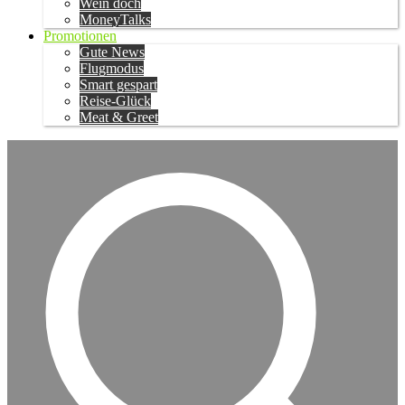
Wein doch
MoneyTalks
Promotionen
Gute News
Flugmodus
Smart gespart
Reise-Glück
Meat & Greet