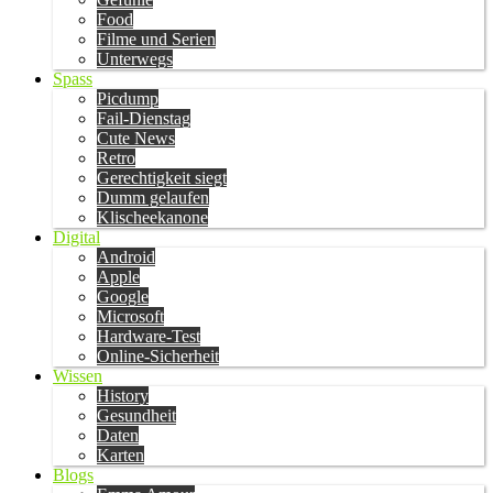
Food
Filme und Serien
Unterwegs
Spass
Picdump
Fail-Dienstag
Cute News
Retro
Gerechtigkeit siegt
Dumm gelaufen
Klischeekanone
Digital
Android
Apple
Google
Microsoft
Hardware-Test
Online-Sicherheit
Wissen
History
Gesundheit
Daten
Karten
Blogs