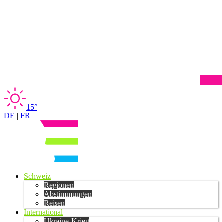
15°
DE
|
FR
Schweiz
Regionen
Abstimmungen
Reisen
International
Ukraine-Krieg