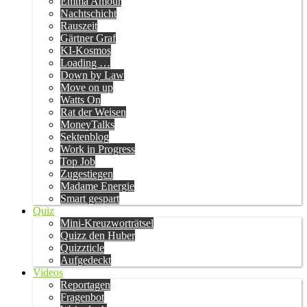
Emma Amour
Nachtschicht
Rauszeit
Gärtner Graf
KI-Kosmos
Loading …
Down by Law
Move on up
Watts On
Rat der Weisen
MoneyTalks
Sektenblog
Work in Progress
Top Job
Zugestiegen
Madame Energie
Smart gespart
Quiz
Mini-Kreuzworträtsel
Quizz den Huber
Quizzticle
Aufgedeckt
Videos
Reportagen
Fragenbot