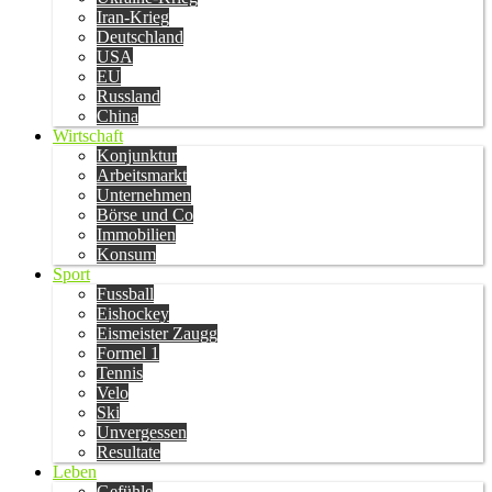
Iran-Krieg
Deutschland
USA
EU
Russland
China
Wirtschaft
Konjunktur
Arbeitsmarkt
Unternehmen
Börse und Co
Immobilien
Konsum
Sport
Fussball
Eishockey
Eismeister Zaugg
Formel 1
Tennis
Velo
Ski
Unvergessen
Resultate
Leben
Gefühle