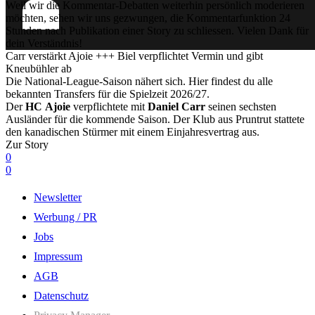
Weil wir die Kommentar-Debatten weiterhin persönlich moderieren
möchten, sehen wir uns gezwungen, die Kommentarfunktion 24
Stunden nach Publikation einer Story zu schliessen. Vielen Dank für
dein Verständnis!
Carr verstärkt Ajoie +++ Biel verpflichtet Vermin und gibt
Kneubühler ab
Die National-League-Saison nähert sich. Hier findest du alle
bekannten Transfers für die Spielzeit 2026/27.
Der
HC
Ajoie
verpflichtete mit
Daniel
Carr
seinen sechsten
Ausländer für die kommende Saison. Der Klub aus Pruntrut stattete
den kanadischen Stürmer mit einem Einjahresvertrag aus.
Zur Story
0
0
Newsletter
Werbung / PR
Jobs
Impressum
AGB
Datenschutz