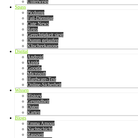
Unterwegs
Spass
Picdump
Fail-Dienstag
Cute News
Retro
Gerechtigkeit siegt
Dumm gelaufen
Klischeekanone
Digital
Android
Apple
Google
Microsoft
Hardware-Test
Online-Sicherheit
Wissen
History
Gesundheit
Daten
Karten
Blogs
Emma Amour
Nachtschicht
Rauszeit