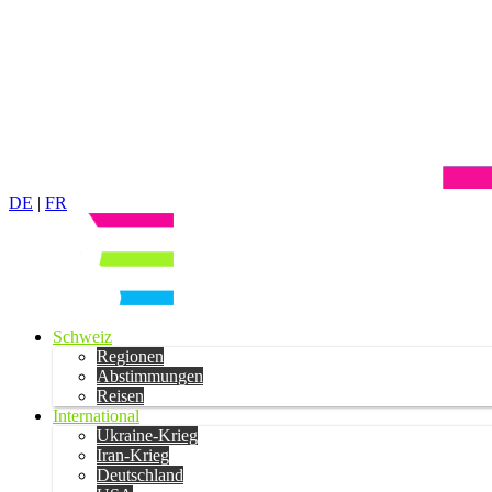
DE
|
FR
Schweiz
Regionen
Abstimmungen
Reisen
International
Ukraine-Krieg
Iran-Krieg
Deutschland