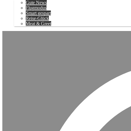
Gute News
Flugmodus
Smart gespart
Reise-Glück
Meat & Greet