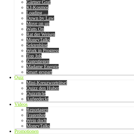
Gärtner Graf
KI-Kosmos
Loading …
Down by Law
Move on up
Watts On
Rat der Weisen
MoneyTalks
Sektenblog
Work in Progress
Top Job
Zugestiegen
Madame Energie
Smart gespart
Quiz
Mini-Kreuzworträtsel
Quizz den Huber
Quizzticle
Aufgedeckt
Videos
Reportagen
Fragenbot
Wein doch
MoneyTalks
Promotionen