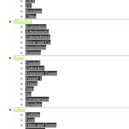
USA
EU
Russland
China
Wirtschaft
Konjunktur
Arbeitsmarkt
Unternehmen
Börse und Co
Immobilien
Konsum
Sport
Fussball
Eishockey
Eismeister Zaugg
Formel 1
Tennis
Velo
Ski
Unvergessen
Resultate
Leben
Gefühle
Food
Filme und Serien