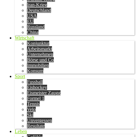
Iran-Krieg
Deutschland
USA
EU
Russland
China
Wirtschaft
Konjunktur
Arbeitsmarkt
Unternehmen
Börse und Co
Immobilien
Konsum
Sport
Fussball
Eishockey
Eismeister Zaugg
Formel 1
Tennis
Velo
Ski
Unvergessen
Resultate
Leben
Gefühle