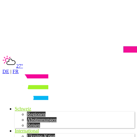
27°
DE
|
FR
Schweiz
Regionen
Abstimmungen
Reisen
International
Ukraine-Krieg