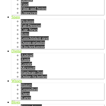
Food
Filme und Serien
Unterwegs
Spass
Picdump
Fail-Dienstag
Cute News
Retro
Gerechtigkeit siegt
Dumm gelaufen
Klischeekanone
Digital
Android
Apple
Google
Microsoft
Hardware-Test
Online-Sicherheit
Wissen
History
Gesundheit
Daten
Karten
Blogs