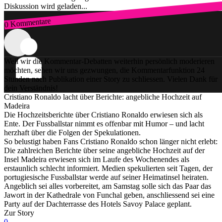
Diskussion wird geladen...
0 Kommentare
Zum Login
Weil wir die Kommentar-Debatten weiterhin persönlich moderieren
möchten, sehen wir uns gezwungen, die Kommentarfunktion 24
Stunden nach Publikation einer Story zu schliessen. Vielen Dank für
dein Verständnis!
Cristiano Ronaldo lacht über Berichte: angebliche Hochzeit auf
Madeira
Die Hochzeitsberichte über Cristiano Ronaldo erwiesen sich als
Ente. Der Fussballstar nimmt es offenbar mit Humor – und lacht
herzhaft über die Folgen der Spekulationen.
So belustigt haben Fans Cristiano Ronaldo schon länger nicht erlebt:
Die zahlreichen Berichte über seine angebliche Hochzeit auf der
Insel Madeira erwiesen sich im Laufe des Wochenendes als
erstaunlich schlecht informiert. Medien spekulierten seit Tagen, der
portugiesische Fussballstar werde auf seiner Heimatinsel heiraten.
Angeblich sei alles vorbereitet, am Samstag solle sich das Paar das
Jawort in der Kathedrale von Funchal geben, anschliessend sei eine
Party auf der Dachterrasse des Hotels Savoy Palace geplant.
Zur Story
0