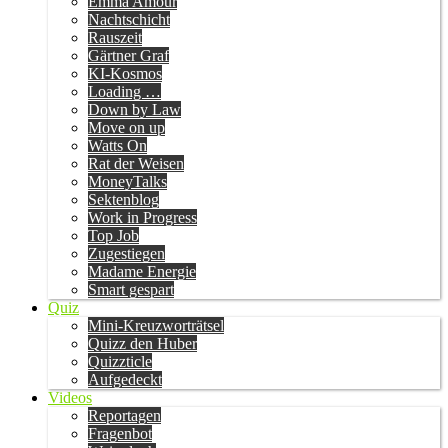
Emma Amour
Nachtschicht
Rauszeit
Gärtner Graf
KI-Kosmos
Loading …
Down by Law
Move on up
Watts On
Rat der Weisen
MoneyTalks
Sektenblog
Work in Progress
Top Job
Zugestiegen
Madame Energie
Smart gespart
Quiz
Mini-Kreuzworträtsel
Quizz den Huber
Quizzticle
Aufgedeckt
Videos
Reportagen
Fragenbot