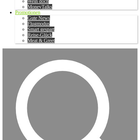
Wein doch
MoneyTalks
Promotionen
Gute News
Flugmodus
Smart gespart
Reise-Glück
Meat & Greet