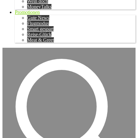
Wein doch
MoneyTalks
Promotionen
Gute News
Flugmodus
Smart gespart
Reise-Glück
Meat & Greet