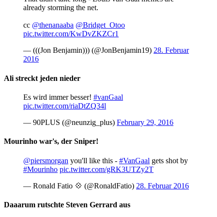
already storming the net.
cc
@thenanaaba
@Bridget_Otoo
pic.twitter.com/KwDvZKZCr1
— (((Jon Benjamin))) (@JonBenjamin19)
28. Februar
2016
Ali streckt jeden nieder
Es wird immer besser!
#vanGaal
pic.twitter.com/riaDtZQ34l
— 90PLUS (@neunzig_plus)
February 29, 2016
Mourinho war's, der Sniper!
@piersmorgan
you'll like this -
#VanGaal
gets shot by
#Mourinho
pic.twitter.com/gRK3UTZy2T
— Ronald Fatio 💠 (@RonaldFatio)
28. Februar 2016
Daaarum rutschte Steven Gerrard aus