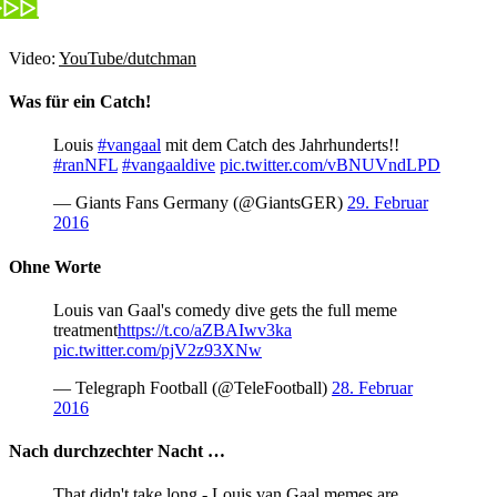
Video:
YouTube/dutchman
Was für ein Catch!
Louis
#vangaal
mit dem Catch des Jahrhunderts!!
#ranNFL
#vangaaldive
pic.twitter.com/vBNUVndLPD
— Giants Fans Germany (@GiantsGER)
29. Februar
2016
Ohne Worte
Louis van Gaal's comedy dive gets the full meme
treatment
https://t.co/aZBAIwv3ka
pic.twitter.com/pjV2z93XNw
— Telegraph Football (@TeleFootball)
28. Februar
2016
Nach durchzechter Nacht …
That didn't take long - Louis van Gaal memes are