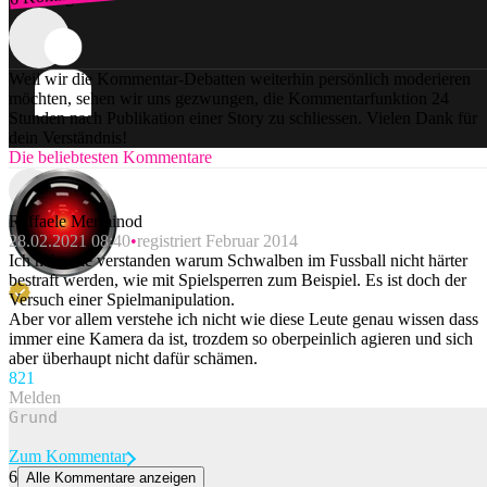
Weil wir die Kommentar-Debatten weiterhin persönlich moderieren
möchten, sehen wir uns gezwungen, die Kommentarfunktion 24
Stunden nach Publikation einer Story zu schliessen. Vielen Dank für
dein Verständnis!
Die beliebtesten Kommentare
Raffaele Merminod
28.02.2021 08:40
registriert Februar 2014
Ich habe nie verstanden warum Schwalben im Fussball nicht härter
bestraft werden, wie mit Spielsperren zum Beispiel. Es ist doch der
Versuch einer Spielmanipulation.
Aber vor allem verstehe ich nicht wie diese Leute genau wissen dass
immer eine Kamera da ist, trozdem so oberpeinlich agieren und sich
aber überhaupt nicht dafür schämen.
82
1
Melden
Zum Kommentar
6
Alle Kommentare anzeigen