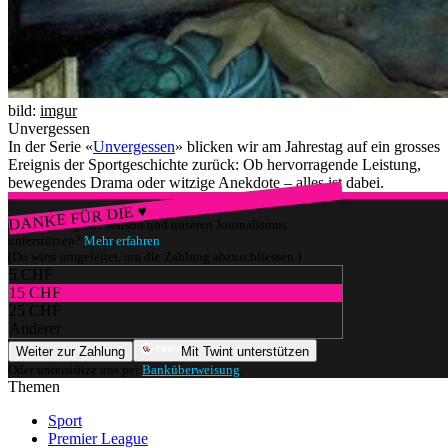
bild:
imgur
Unvergessen
In der Serie «
Unvergessen
» blicken wir am Jahrestag auf ein grosses
Ereignis der Sportgeschichte zurück: Ob hervorragende Leistung,
bewegendes Drama oder witzige Anekdote – alles ist dabei.
DANKE FÜR DIE ♥
Würdest du gerne watson und unseren Journalismus
unterstützen?
Mehr erfahren
(Du wirst umgeleitet, um die Zahlung abzuschliessen.)
5 CHF
15 CHF
25 CHF
Anderer
Weiter zur Zahlung
Mit Twint unterstützen
Oder unterstütze uns per
Banküberweisung
.
Themen
Sport
Premier League