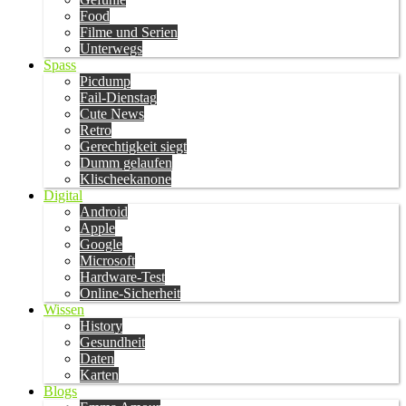
Food
Filme und Serien
Unterwegs
Spass
Picdump
Fail-Dienstag
Cute News
Retro
Gerechtigkeit siegt
Dumm gelaufen
Klischeekanone
Digital
Android
Apple
Google
Microsoft
Hardware-Test
Online-Sicherheit
Wissen
History
Gesundheit
Daten
Karten
Blogs