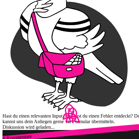
Hast du einen relevanten Input oder hast du einen Fehler entdeckt? D
kannst uns dein Anliegen gerne via Formular übermitteln.
Diskussion wird geladen...
6 Kommentare
Zum Login