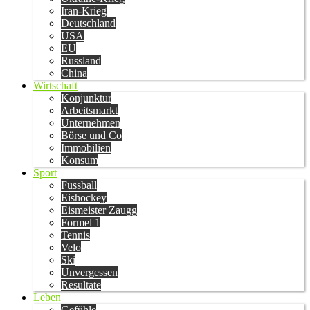
Iran-Krieg
Deutschland
USA
EU
Russland
China
Wirtschaft
Konjunktur
Arbeitsmarkt
Unternehmen
Börse und Co
Immobilien
Konsum
Sport
Fussball
Eishockey
Eismeister Zaugg
Formel 1
Tennis
Velo
Ski
Unvergessen
Resultate
Leben
Gefühle