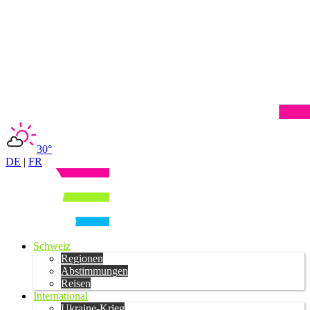
30°
DE
|
FR
Schweiz
Regionen
Abstimmungen
Reisen
International
Ukraine-Krieg