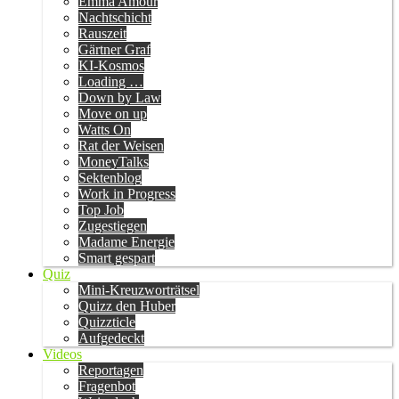
Emma Amour
Nachtschicht
Rauszeit
Gärtner Graf
KI-Kosmos
Loading …
Down by Law
Move on up
Watts On
Rat der Weisen
MoneyTalks
Sektenblog
Work in Progress
Top Job
Zugestiegen
Madame Energie
Smart gespart
Quiz
Mini-Kreuzworträtsel
Quizz den Huber
Quizzticle
Aufgedeckt
Videos
Reportagen
Fragenbot