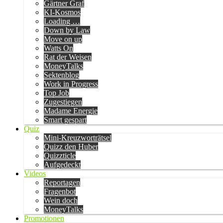
Gärtner Graf
KI-Kosmos
Loading …
Down by Law
Move on up
Watts On
Rat der Weisen
MoneyTalks
Sektenblog
Work in Progress
Top Job
Zugestiegen
Madame Energie
Smart gespart
Quiz
Mini-Kreuzworträtsel
Quizz den Huber
Quizzticle
Aufgedeckt
Videos
Reportagen
Fragenbot
Wein doch
MoneyTalks
Promotionen