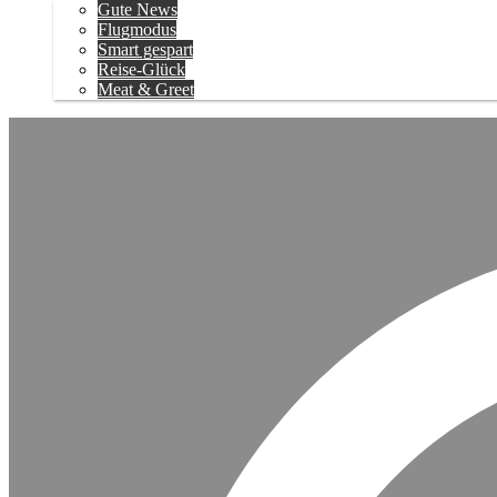
Gute News
Flugmodus
Smart gespart
Reise-Glück
Meat & Greet