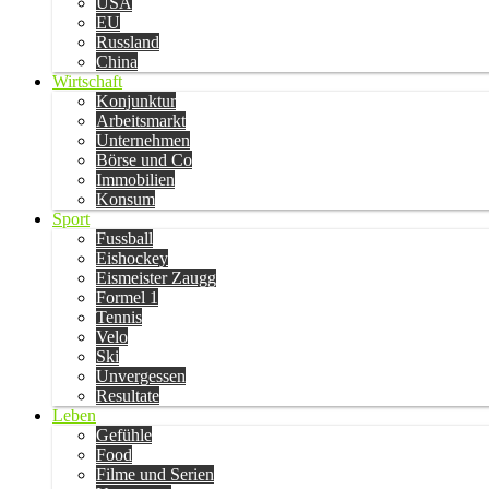
USA
EU
Russland
China
Wirtschaft
Konjunktur
Arbeitsmarkt
Unternehmen
Börse und Co
Immobilien
Konsum
Sport
Fussball
Eishockey
Eismeister Zaugg
Formel 1
Tennis
Velo
Ski
Unvergessen
Resultate
Leben
Gefühle
Food
Filme und Serien