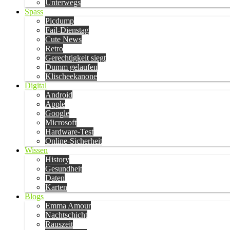
Unterwegs
Spass
Picdump
Fail-Dienstag
Cute News
Retro
Gerechtigkeit siegt
Dumm gelaufen
Klischeekanone
Digital
Android
Apple
Google
Microsoft
Hardware-Test
Online-Sicherheit
Wissen
History
Gesundheit
Daten
Karten
Blogs
Emma Amour
Nachtschicht
Rauszeit