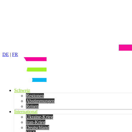
DE
|
FR
Schweiz
Regionen
Abstimmungen
Reisen
International
Ukraine-Krieg
Iran-Krieg
Deutschland