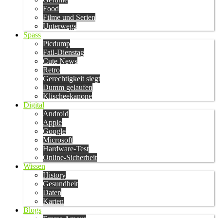
Food
Filme und Serien
Unterwegs
Spass
Picdump
Fail-Dienstag
Cute News
Retro
Gerechtigkeit siegt
Dumm gelaufen
Klischeekanone
Digital
Android
Apple
Google
Microsoft
Hardware-Test
Online-Sicherheit
Wissen
History
Gesundheit
Daten
Karten
Blogs