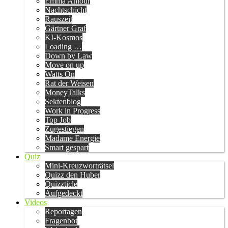
Emma Amour
Nachtschicht
Rauszeit
Gärtner Graf
KI-Kosmos
Loading …
Down by Law
Move on up
Watts On
Rat der Weisen
MoneyTalks
Sektenblog
Work in Progress
Top Job
Zugestiegen
Madame Energie
Smart gespart
Quiz
Mini-Kreuzworträtsel
Quizz den Huber
Quizzticle
Aufgedeckt
Videos
Reportagen
Fragenbot