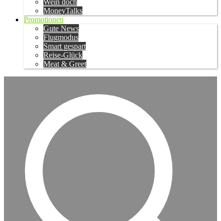
Wein doch
MoneyTalks
Promotionen
Gute News
Flugmodus
Smart gespart
Reise-Glück
Meat & Greet