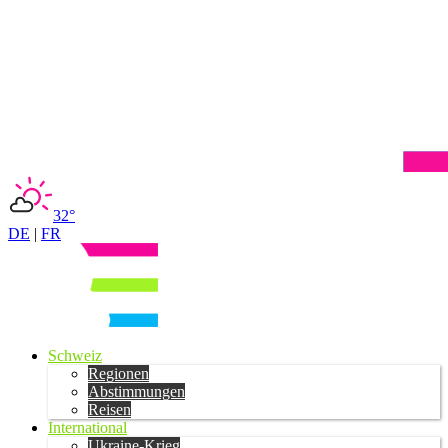
32°
DE
|
FR
Schweiz
Regionen
Abstimmungen
Reisen
International
Ukraine-Krieg