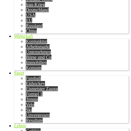
Iran-Krieg
Deutschland
USA
EU
Russland
China
Wirtschaft
Konjunktur
Arbeitsmarkt
Unternehmen
Börse und Co
Immobilien
Konsum
Sport
Fussball
Eishockey
Eismeister Zaugg
Formel 1
Tennis
Velo
Ski
Unvergessen
Resultate
Leben
Gefühle