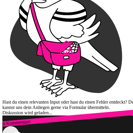
Hast du einen relevanten Input oder hast du einen Fehler entdeckt? D
kannst uns dein Anliegen gerne via Formular übermitteln.
Diskussion wird geladen...
0 Kommentare
Zum Login