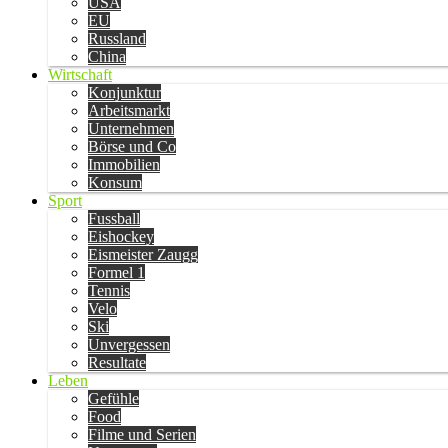
USA
EU
Russland
China
Wirtschaft
Konjunktur
Arbeitsmarkt
Unternehmen
Börse und Co
Immobilien
Konsum
Sport
Fussball
Eishockey
Eismeister Zaugg
Formel 1
Tennis
Velo
Ski
Unvergessen
Resultate
Leben
Gefühle
Food
Filme und Serien