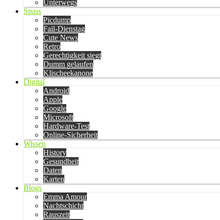
Unterwegs
Spass
Picdump
Fail-Dienstag
Cute News
Retro
Gerechtigkeit siegt
Dumm gelaufen
Klischeekanone
Digital
Android
Apple
Google
Microsoft
Hardware-Test
Online-Sicherheit
Wissen
History
Gesundheit
Daten
Karten
Blogs
Emma Amour
Nachtschicht
Rauszeit