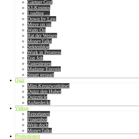
Gärtner Graf
KI-Kosmos
Loading …
Down by Law
Move on up
Watts On
Rat der Weisen
MoneyTalks
Sektenblog
Work in Progress
Top Job
Zugestiegen
Madame Energie
Smart gespart
Quiz
Mini-Kreuzworträtsel
Quizz den Huber
Quizzticle
Aufgedeckt
Videos
Reportagen
Fragenbot
Wein doch
MoneyTalks
Promotionen