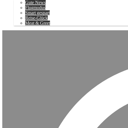
Gute News
Flugmodus
Smart gespart
Reise-Glück
Meat & Greet