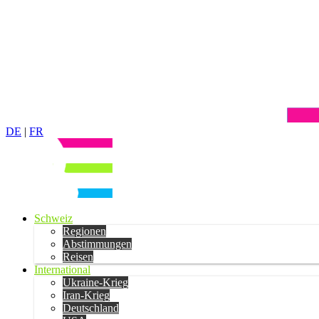
DE
|
FR
Schweiz
Regionen
Abstimmungen
Reisen
International
Ukraine-Krieg
Iran-Krieg
Deutschland