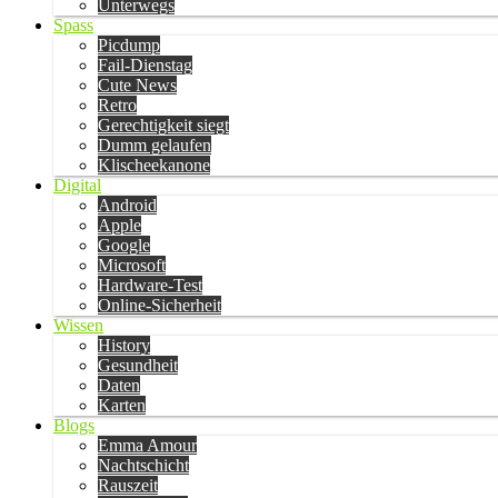
Unterwegs
Spass
Picdump
Fail-Dienstag
Cute News
Retro
Gerechtigkeit siegt
Dumm gelaufen
Klischeekanone
Digital
Android
Apple
Google
Microsoft
Hardware-Test
Online-Sicherheit
Wissen
History
Gesundheit
Daten
Karten
Blogs
Emma Amour
Nachtschicht
Rauszeit