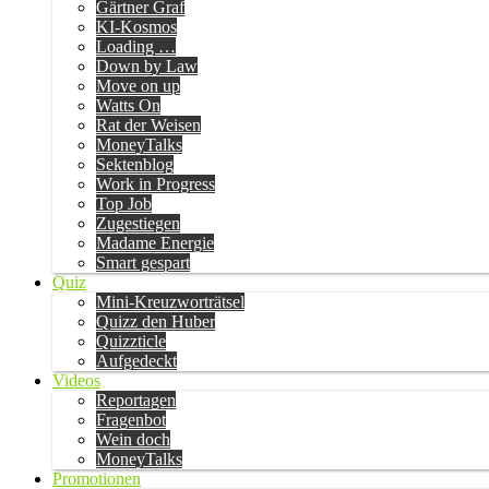
Gärtner Graf
KI-Kosmos
Loading …
Down by Law
Move on up
Watts On
Rat der Weisen
MoneyTalks
Sektenblog
Work in Progress
Top Job
Zugestiegen
Madame Energie
Smart gespart
Quiz
Mini-Kreuzworträtsel
Quizz den Huber
Quizzticle
Aufgedeckt
Videos
Reportagen
Fragenbot
Wein doch
MoneyTalks
Promotionen