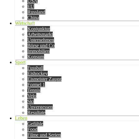
USA
EU
Russland
China
Wirtschaft
Konjunktur
Arbeitsmarkt
Unternehmen
Börse und Co
Immobilien
Konsum
Sport
Fussball
Eishockey
Eismeister Zaugg
Formel 1
Tennis
Velo
Ski
Unvergessen
Resultate
Leben
Gefühle
Food
Filme und Serien