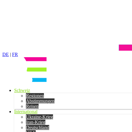
DE
|
FR
Schweiz
Regionen
Abstimmungen
Reisen
International
Ukraine-Krieg
Iran-Krieg
Deutschland