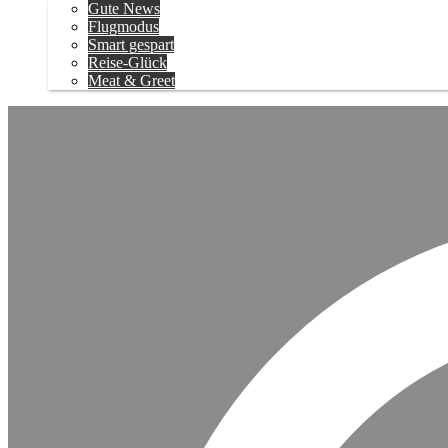
Gute News
Flugmodus
Smart gespart
Reise-Glück
Meat & Greet