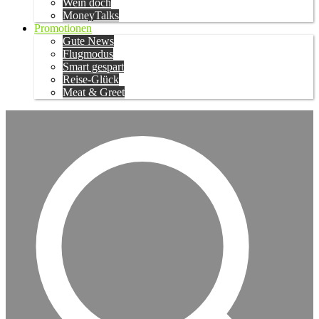
Wein doch
MoneyTalks
Promotionen
Gute News
Flugmodus
Smart gespart
Reise-Glück
Meat & Greet