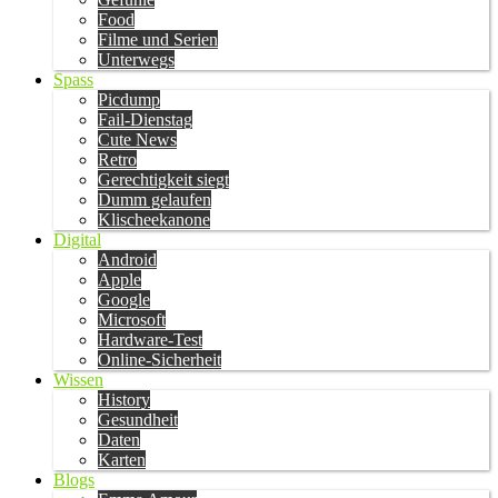
Food
Filme und Serien
Unterwegs
Spass
Picdump
Fail-Dienstag
Cute News
Retro
Gerechtigkeit siegt
Dumm gelaufen
Klischeekanone
Digital
Android
Apple
Google
Microsoft
Hardware-Test
Online-Sicherheit
Wissen
History
Gesundheit
Daten
Karten
Blogs