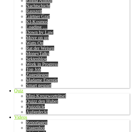
Emma Amour
Nachtschicht
Rauszeit
Gärtner Graf
KI-Kosmos
Loading …
Down by Law
Move on up
Watts On
Rat der Weisen
MoneyTalks
Sektenblog
Work in Progress
Top Job
Zugestiegen
Madame Energie
Smart gespart
Quiz
Mini-Kreuzworträtsel
Quizz den Huber
Quizzticle
Aufgedeckt
Videos
Reportagen
Fragenbot