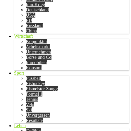
Iran-Krieg
Deutschland
USA
EU
Russland
China
Wirtschaft
Konjunktur
Arbeitsmarkt
Unternehmen
Börse und Co
Immobilien
Konsum
Sport
Fussball
Eishockey
Eismeister Zaugg
Formel 1
Tennis
Velo
Ski
Unvergessen
Resultate
Leben
Gefühle