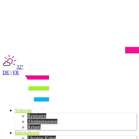
32°
DE
|
FR
Schweiz
Regionen
Abstimmungen
Reisen
International
Ukraine-Krieg