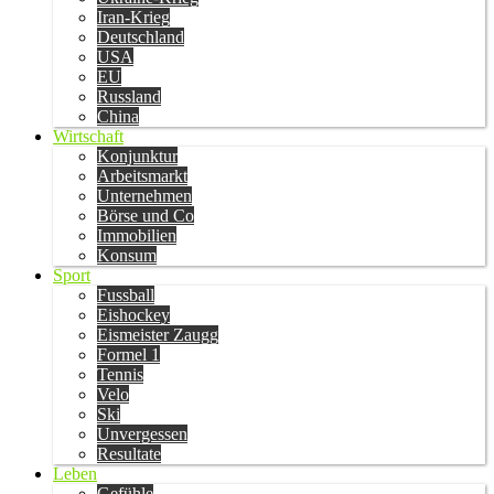
Iran-Krieg
Deutschland
USA
EU
Russland
China
Wirtschaft
Konjunktur
Arbeitsmarkt
Unternehmen
Börse und Co
Immobilien
Konsum
Sport
Fussball
Eishockey
Eismeister Zaugg
Formel 1
Tennis
Velo
Ski
Unvergessen
Resultate
Leben
Gefühle