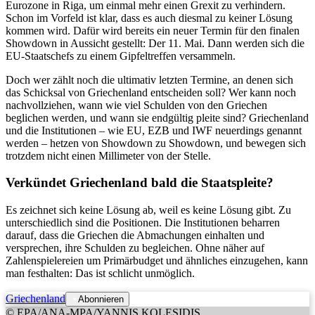
Eurozone in Riga, um einmal mehr einen Grexit zu verhindern.
Schon im Vorfeld ist klar, dass es auch diesmal zu keiner Lösung
kommen wird. Dafür wird bereits ein neuer Termin für den finalen
Showdown in Aussicht gestellt: Der 11. Mai. Dann werden sich die
EU-Staatschefs zu einem Gipfeltreffen versammeln.
Doch wer zählt noch die ultimativ letzten Termine, an denen sich
das Schicksal von Griechenland entscheiden soll? Wer kann noch
nachvollziehen, wann wie viel Schulden von den Griechen
beglichen werden, und wann sie endgültig pleite sind? Griechenland
und die Institutionen – wie EU, EZB und IWF neuerdings genannt
werden – hetzen von Showdown zu Showdown, und bewegen sich
trotzdem nicht einen Millimeter von der Stelle.
Verkündet Griechenland bald die Staatspleite?
Es zeichnet sich keine Lösung ab, weil es keine Lösung gibt. Zu
unterschiedlich sind die Positionen. Die Institutionen beharren
darauf, dass die Griechen die Abmachungen einhalten und
versprechen, ihre Schulden zu begleichen. Ohne näher auf
Zahlenspielereien um Primärbudget und ähnliches einzugehen, kann
man festhalten: Das ist schlicht unmöglich.
Griechenland
Abonnieren
© EPA/ANA-MPA/YANNIS KOLESIDIS