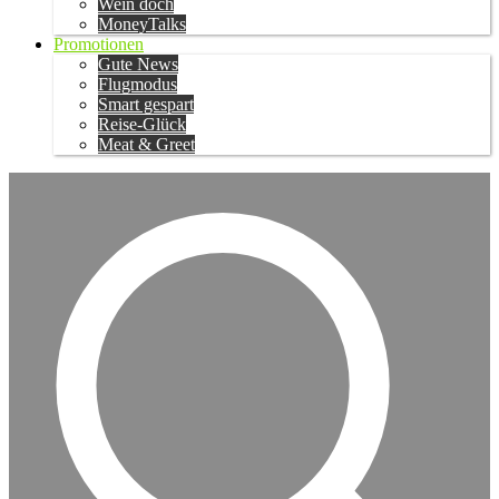
Wein doch
MoneyTalks
Promotionen
Gute News
Flugmodus
Smart gespart
Reise-Glück
Meat & Greet