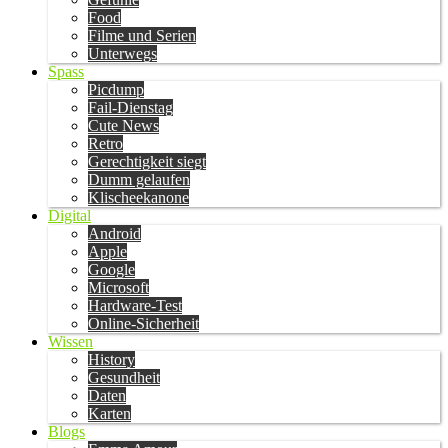
Food
Filme und Serien
Unterwegs
Spass
Picdump
Fail-Dienstag
Cute News
Retro
Gerechtigkeit siegt
Dumm gelaufen
Klischeekanone
Digital
Android
Apple
Google
Microsoft
Hardware-Test
Online-Sicherheit
Wissen
History
Gesundheit
Daten
Karten
Blogs