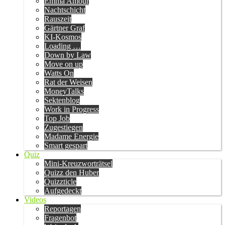
Emma Amour
Nachtschicht
Rauszeit
Gärtner Graf
KI-Kosmos
Loading …
Down by Law
Move on up
Watts On
Rat der Weisen
MoneyTalks
Sektenblog
Work in Progress
Top Job
Zugestiegen
Madame Energie
Smart gespart
Quiz
Mini-Kreuzworträtsel
Quizz den Huber
Quizzticle
Aufgedeckt
Videos
Reportagen
Fragenbot