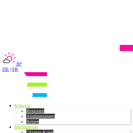
30°
DE
|
FR
Schweiz
Regionen
Abstimmungen
Reisen
International
Ukraine-Krieg