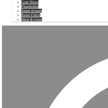
Gute News
Flugmodus
Smart gespart
Reise-Glück
Meat & Greet