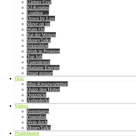
Gärtner Graf
KI-Kosmos
Loading …
Down by Law
Move on up
Watts On
Rat der Weisen
MoneyTalks
Sektenblog
Work in Progress
Top Job
Zugestiegen
Madame Energie
Smart gespart
Quiz
Mini-Kreuzworträtsel
Quizz den Huber
Quizzticle
Aufgedeckt
Videos
Reportagen
Fragenbot
Wein doch
MoneyTalks
Promotionen