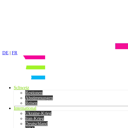
DE
|
FR
Schweiz
Regionen
Abstimmungen
Reisen
International
Ukraine-Krieg
Iran-Krieg
Deutschland