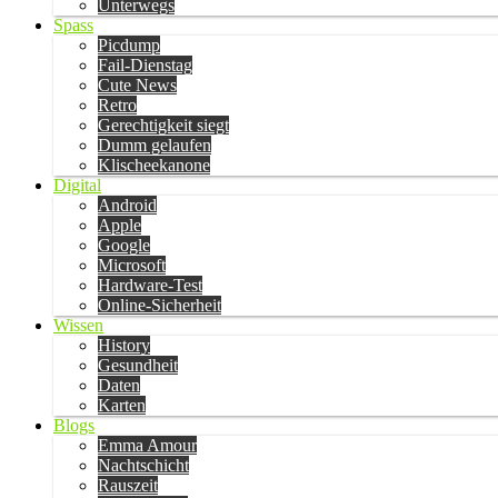
Unterwegs
Spass
Picdump
Fail-Dienstag
Cute News
Retro
Gerechtigkeit siegt
Dumm gelaufen
Klischeekanone
Digital
Android
Apple
Google
Microsoft
Hardware-Test
Online-Sicherheit
Wissen
History
Gesundheit
Daten
Karten
Blogs
Emma Amour
Nachtschicht
Rauszeit