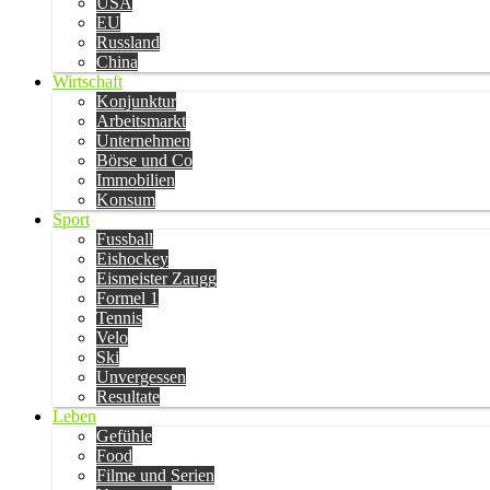
USA
EU
Russland
China
Wirtschaft
Konjunktur
Arbeitsmarkt
Unternehmen
Börse und Co
Immobilien
Konsum
Sport
Fussball
Eishockey
Eismeister Zaugg
Formel 1
Tennis
Velo
Ski
Unvergessen
Resultate
Leben
Gefühle
Food
Filme und Serien