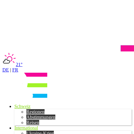
21°
DE
|
FR
Schweiz
Regionen
Abstimmungen
Reisen
International
Ukraine-Krieg