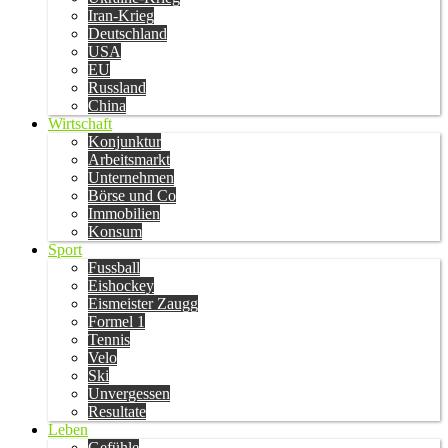
Iran-Krieg
Deutschland
USA
EU
Russland
China
Wirtschaft
Konjunktur
Arbeitsmarkt
Unternehmen
Börse und Co
Immobilien
Konsum
Sport
Fussball
Eishockey
Eismeister Zaugg
Formel 1
Tennis
Velo
Ski
Unvergessen
Resultate
Leben
Gefühle