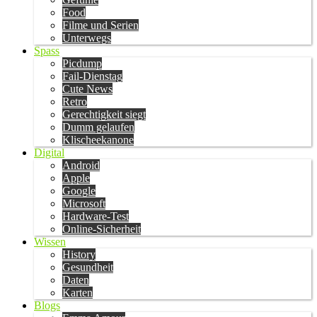
Food
Filme und Serien
Unterwegs
Spass
Picdump
Fail-Dienstag
Cute News
Retro
Gerechtigkeit siegt
Dumm gelaufen
Klischeekanone
Digital
Android
Apple
Google
Microsoft
Hardware-Test
Online-Sicherheit
Wissen
History
Gesundheit
Daten
Karten
Blogs