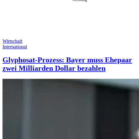
Wirtschaft
International
Glyphosat-Prozess: Bayer muss Ehepaar
zwei Milliarden Dollar bezahlen