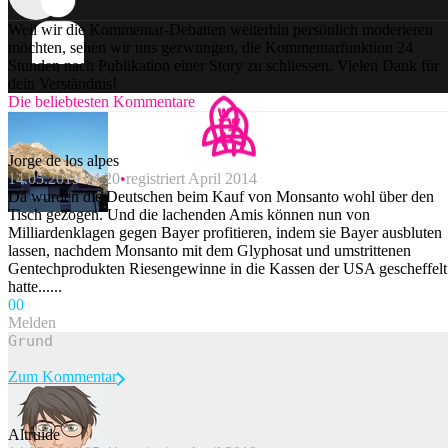
Weil wir die Kommentar-Debatten weiterhin persönlich moderieren
möchten, sehen wir uns gezwungen, die Kommentarfunktion 24
Stunden nach Publikation einer Story zu schliessen. Vielen Dank für
dein Verständnis!
Die beliebtesten Kommentare
Jorge de los alpes
14.05.2019 04:20
registriert April 2014
Da wurden die Deutschen beim Kauf von Monsanto wohl über den
Tisch gezogen. Und die lachenden Amis können nun von
Milliardenklagen gegen Bayer profitieren, indem sie Bayer ausbluten
lassen, nachdem Monsanto mit dem Glyphosat und umstrittenen
Gentechprodukten Riesengewinne in die Kassen der USA gescheffelt
hatte......
0
0
Melden
Zum Kommentar
Altruide