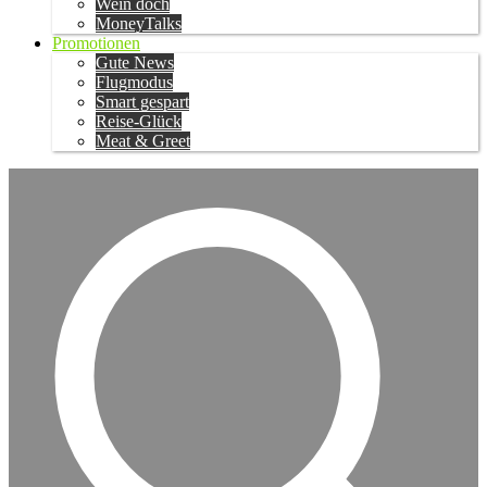
Wein doch
MoneyTalks
Promotionen
Gute News
Flugmodus
Smart gespart
Reise-Glück
Meat & Greet