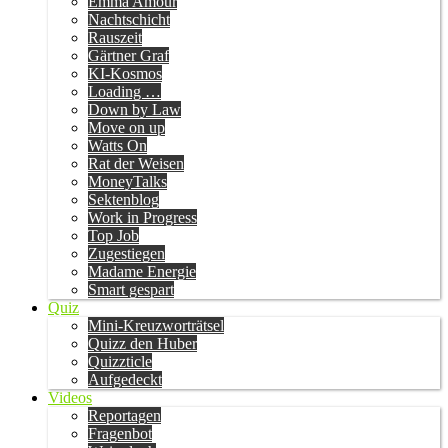
Emma Amour
Nachtschicht
Rauszeit
Gärtner Graf
KI-Kosmos
Loading …
Down by Law
Move on up
Watts On
Rat der Weisen
MoneyTalks
Sektenblog
Work in Progress
Top Job
Zugestiegen
Madame Energie
Smart gespart
Quiz
Mini-Kreuzworträtsel
Quizz den Huber
Quizzticle
Aufgedeckt
Videos
Reportagen
Fragenbot