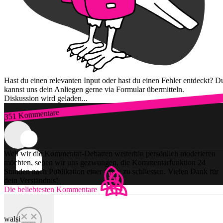
Hast du einen relevanten Input oder hast du einen Fehler entdeckt? D
kannst uns dein Anliegen gerne via Formular übermitteln.
Diskussion wird geladen...
351 Kommentare
Zum Login
Weil wir die Kommentar-Debatten weiterhin persönlich moderieren
möchten, sehen wir uns gezwungen, die Kommentarfunktion 24
Stunden nach Publikation einer Story zu schliessen. Vielen Dank für
dein Verständnis!
Die beliebtesten Kommentare
walsi