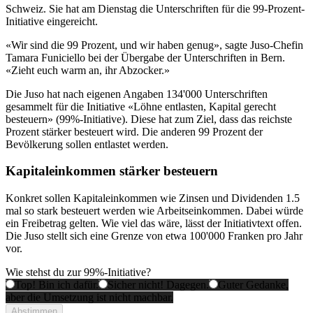
Schweiz. Sie hat am Dienstag die Unterschriften für die 99-Prozent-
Initiative eingereicht.
«Wir sind die 99 Prozent, und wir haben genug», sagte Juso-Chefin
Tamara Funiciello bei der Übergabe der Unterschriften in Bern.
«Zieht euch warm an, ihr Abzocker.»
Die Juso hat nach eigenen Angaben 134'000 Unterschriften
gesammelt für die Initiative «Löhne entlasten, Kapital gerecht
besteuern» (99%-Initiative). Diese hat zum Ziel, dass das reichste
Prozent stärker besteuert wird. Die anderen 99 Prozent der
Bevölkerung sollen entlastet werden.
Kapitaleinkommen stärker besteuern
Konkret sollen Kapitaleinkommen wie Zinsen und Dividenden 1.5
mal so stark besteuert werden wie Arbeitseinkommen. Dabei würde
ein Freibetrag gelten. Wie viel das wäre, lässt der Initiativtext offen.
Die Juso stellt sich eine Grenze von etwa 100'000 Franken pro Jahr
vor.
Wie stehst du zur 99%-Initiative?
Top! Bin ich dafür.
Sicher nicht! Dagegen.
Guter Gedanke,
aber die Umsetzung ist nicht machbar.
Abstimmen