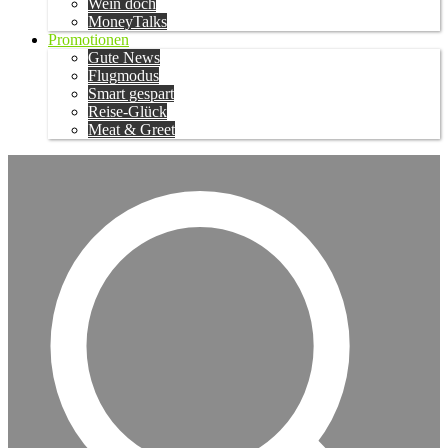
Wein doch
MoneyTalks
Promotionen
Gute News
Flugmodus
Smart gespart
Reise-Glück
Meat & Greet