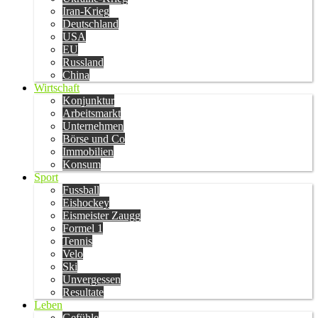
Iran-Krieg
Deutschland
USA
EU
Russland
China
Wirtschaft
Konjunktur
Arbeitsmarkt
Unternehmen
Börse und Co
Immobilien
Konsum
Sport
Fussball
Eishockey
Eismeister Zaugg
Formel 1
Tennis
Velo
Ski
Unvergessen
Resultate
Leben
Gefühle