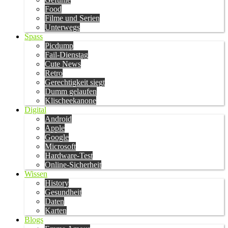
Food
Filme und Serien
Unterwegs
Spass
Picdump
Fail-Dienstag
Cute News
Retro
Gerechtigkeit siegt
Dumm gelaufen
Klischeekanone
Digital
Android
Apple
Google
Microsoft
Hardware-Test
Online-Sicherheit
Wissen
History
Gesundheit
Daten
Karten
Blogs