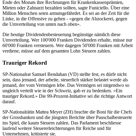
Ende des Monats ihre Rechnungen für Krankenkassenprämien,
Mieten oder Zahnarzt bezahlen sollten, sagte Funiciello. Über eine
Million Menschen seien armutsgefährdet. Es sei an der Zeit für die
Linke, in die Offensive zu gehen - «gegen die Abzockerei, gegen
die Umverteilung von unten nach oben».
Die heutige Dividendenbesteuerung begünstige nämlich diese
Umverteilung. Wer 100'000 Franken Dividenden erhalte, müsse nur
60'000 Franken versteuern. Wer dagegen 50'000 Franken mit Arbeit
verdiene, müsse auf dem gesamten Lohn Steuern zahlen.
Trauriger Rekord
SP-Nationalrat Samuel Bendahan (VD) stellte fest, es dürfe nicht
sein, dass jemand, der arbeite, steuerlich stärker belastet werde als
jemand, der vom Vermögen lebe. Das Vermögen sei nirgendwo so
ungleich verteilt wie in der Schweiz, gab er zu bedenken. «Ein
trauriger Rekord.» Die 99-Prozent-Initiative sei die richtige Antwort
darauf.
SP-Nationalrätin Mattea Meyer (ZH) brachte die Boni für die Chefs
der Grossbanken und die jüngsten Berichte über Pauschalbesteuerte
ins Spiel, die kaum Steuern zahlen. Das Parlament beschliesse
laufend weitere Steuererleichterungen für Reiche und für
Unternehmen, kritisierte sie.