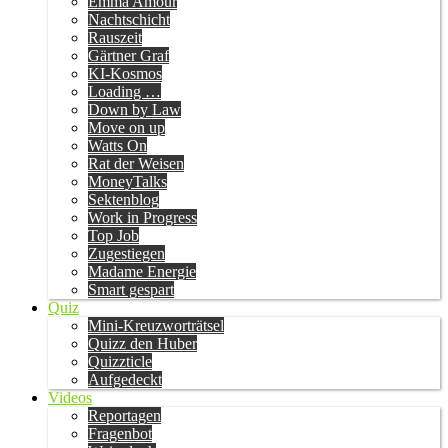
Emma Amour
Nachtschicht
Rauszeit
Gärtner Graf
KI-Kosmos
Loading …
Down by Law
Move on up
Watts On
Rat der Weisen
MoneyTalks
Sektenblog
Work in Progress
Top Job
Zugestiegen
Madame Energie
Smart gespart
Quiz
Mini-Kreuzworträtsel
Quizz den Huber
Quizzticle
Aufgedeckt
Videos
Reportagen
Fragenbot