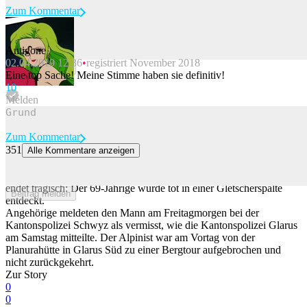
Zum Kommentar
Antigone
02.04.2019 12:36
registriert November 2018
Beitrag melden
Eine top Sache! Meine Stimme haben sie definitiv!
1
0
Melden
Zum Kommentar
351
Alle Kommentare anzeigen
69-jähriger Alpinist kommt bei Glarus in Gletscherspalte um
Die Suche nach einem vermissten Alpinisten im Kanton Glarus
endet tragisch: Der 69-Jährige wurde tot in einer Gletscherspalte
Beitrag melden
entdeckt.
Angehörige meldeten den Mann am Freitagmorgen bei der
Kantonspolizei Schwyz als vermisst, wie die Kantonspolizei Glarus
am Samstag mitteilte. Der Alpinist war am Vortag von der
Planurahütte in Glarus Süd zu einer Bergtour aufgebrochen und
nicht zurückgekehrt.
Zur Story
0
0