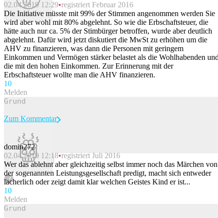
02.04.2019 12:29
registriert Februar 2016
Die Initiative müsste mit 99% der Stimmen angenommen werden Sie
wird aber wohl mit 80% abgelehnt. So wie die Erbschaftsteuer, die
hätte auch nur ca. 5% der Stimbürger betroffen, wurde aber deutlich
abgelehnt. Dafür wird jetzt diskutiert die MwSt zu erhöhen um die
AHV zu finanzieren, was dann die Personen mit geringem
Einkommen und Vermögen stärker belastet als die Wohlhabenden un
die mit den hohen Einkommen. Zur Erinnerung mit der
Erbschaftsteuer wollte man die AHV finanzieren.
1
0
Melden
Zum Kommentar
domin272
02.04.2019 12:18
registriert Juli 2016
Beitrag melden
Wer das ablehnt aber gleichzeitig selbst immer noch das Märchen von
der sogenannten Leistungsgesellschaft predigt, macht sich entweder
lächerlich oder zeigt damit klar welchen Geistes Kind er ist...
1
0
Melden