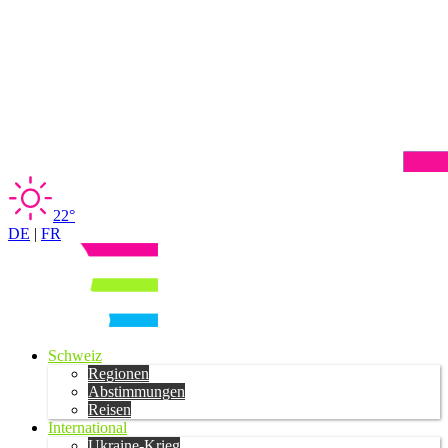
22°
DE
|
FR
Schweiz
Regionen
Abstimmungen
Reisen
International
Ukraine-Krieg