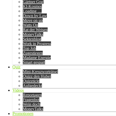
Gärtner Graf
KI-Kosmos
Loading …
Down by Law
Move on up
Watts On
Rat der Weisen
MoneyTalks
Sektenblog
Work in Progress
Top Job
Zugestiegen
Madame Energie
Smart gespart
Quiz
Mini-Kreuzworträtsel
Quizz den Huber
Quizzticle
Aufgedeckt
Videos
Reportagen
Fragenbot
Wein doch
MoneyTalks
Promotionen