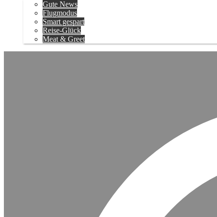
Gute News
Flugmodus
Smart gespart
Reise-Glück
Meat & Greet