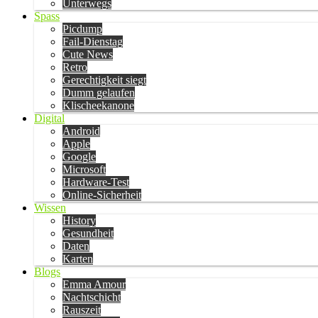
Unterwegs
Spass
Picdump
Fail-Dienstag
Cute News
Retro
Gerechtigkeit siegt
Dumm gelaufen
Klischeekanone
Digital
Android
Apple
Google
Microsoft
Hardware-Test
Online-Sicherheit
Wissen
History
Gesundheit
Daten
Karten
Blogs
Emma Amour
Nachtschicht
Rauszeit