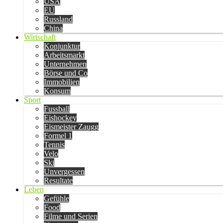
USA
EU
Russland
China
Wirtschaft
Konjunktur
Arbeitsmarkt
Unternehmen
Börse und Co
Immobilien
Konsum
Sport
Fussball
Eishockey
Eismeister Zaugg
Formel 1
Tennis
Velo
Ski
Unvergessen
Resultate
Leben
Gefühle
Food
Filme und Serien