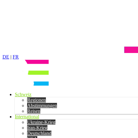
DE
|
FR
Schweiz
Regionen
Abstimmungen
Reisen
International
Ukraine-Krieg
Iran-Krieg
Deutschland