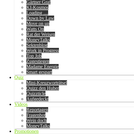
Gärtner Graf
KI-Kosmos
Loading …
Down by Law
Move on up
Watts On
Rat der Weisen
MoneyTalks
Sektenblog
Work in Progress
Top Job
Zugestiegen
Madame Energie
Smart gespart
Quiz
Mini-Kreuzworträtsel
Quizz den Huber
Quizzticle
Aufgedeckt
Videos
Reportagen
Fragenbot
Wein doch
MoneyTalks
Promotionen