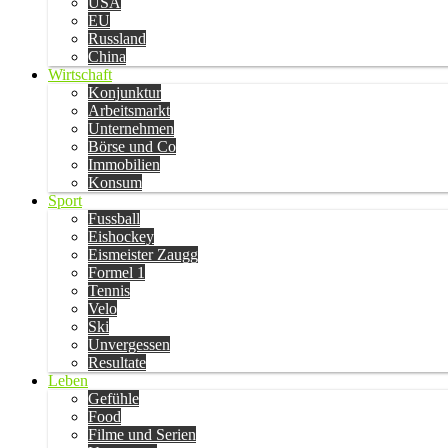
USA
EU
Russland
China
Wirtschaft
Konjunktur
Arbeitsmarkt
Unternehmen
Börse und Co
Immobilien
Konsum
Sport
Fussball
Eishockey
Eismeister Zaugg
Formel 1
Tennis
Velo
Ski
Unvergessen
Resultate
Leben
Gefühle
Food
Filme und Serien