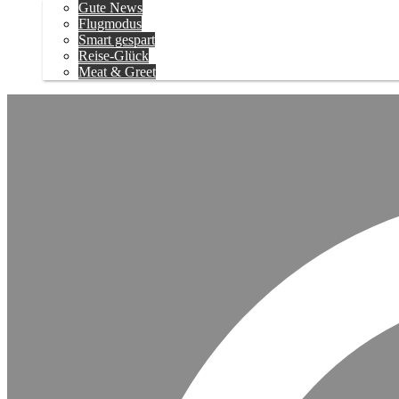
Gute News
Flugmodus
Smart gespart
Reise-Glück
Meat & Greet