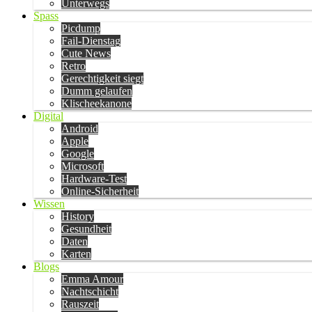
Unterwegs
Spass
Picdump
Fail-Dienstag
Cute News
Retro
Gerechtigkeit siegt
Dumm gelaufen
Klischeekanone
Digital
Android
Apple
Google
Microsoft
Hardware-Test
Online-Sicherheit
Wissen
History
Gesundheit
Daten
Karten
Blogs
Emma Amour
Nachtschicht
Rauszeit