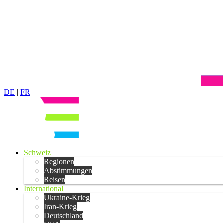
DE
|
FR
Schweiz
Regionen
Abstimmungen
Reisen
International
Ukraine-Krieg
Iran-Krieg
Deutschland