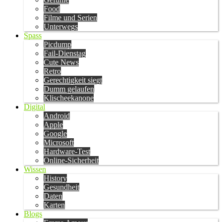
Food
Filme und Serien
Unterwegs
Spass
Picdump
Fail-Dienstag
Cute News
Retro
Gerechtigkeit siegt
Dumm gelaufen
Klischeekanone
Digital
Android
Apple
Google
Microsoft
Hardware-Test
Online-Sicherheit
Wissen
History
Gesundheit
Daten
Karten
Blogs