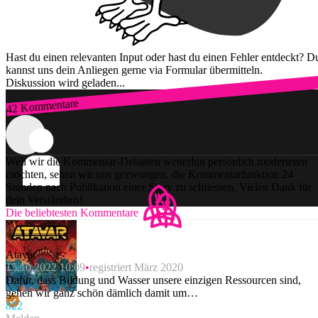
Hast du einen relevanten Input oder hast du einen Fehler entdeckt? D
kannst uns dein Anliegen gerne via Formular übermitteln.
Diskussion wird geladen...
42 Kommentare
Zum Login
Weil wir die Kommentar-Debatten weiterhin persönlich moderieren
möchten, sehen wir uns gezwungen, die Kommentarfunktion 24
Stunden nach Publikation einer Story zu schliessen. Vielen Dank für
dein Verständnis!
Die beliebtesten Kommentare
Atavar
15.10.2022 10:09
registriert März 2020
Dafür, dass Bildung und Wasser unsere einzigen Ressourcen sind,
gehen wir ganz schön dämlich damit um…
82
2