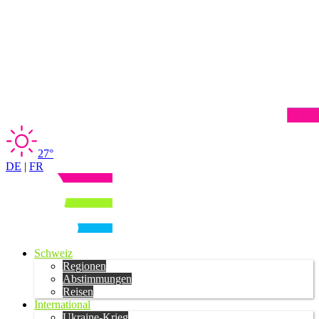
27°
DE
|
FR
Schweiz
Regionen
Abstimmungen
Reisen
International
Ukraine-Krieg