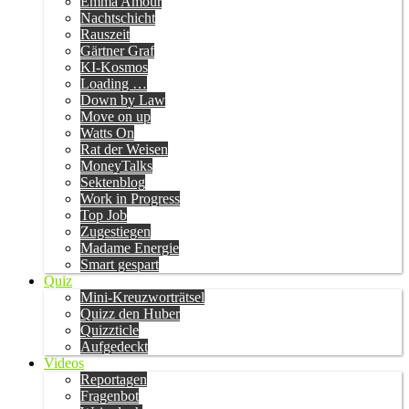
Emma Amour
Nachtschicht
Rauszeit
Gärtner Graf
KI-Kosmos
Loading …
Down by Law
Move on up
Watts On
Rat der Weisen
MoneyTalks
Sektenblog
Work in Progress
Top Job
Zugestiegen
Madame Energie
Smart gespart
Quiz
Mini-Kreuzworträtsel
Quizz den Huber
Quizzticle
Aufgedeckt
Videos
Reportagen
Fragenbot