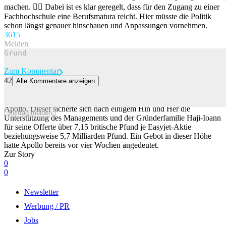
machen. 🤷‍♂️ Dabei ist es klar geregelt, dass für den Zugang zu einer
Fachhochschule eine Berufsmatura reicht. Hier müsste die Politik
schon längst genauer hinschauen und Anpassungen vornehmen.
36
15
Melden
Zum Kommentar
42
Alle Kommentare anzeigen
US-Finanzinvestor Apollo übernimmt Easyjet
Der britische Billigflieger Easyjet geht an den US-Finanzinvestor
Apollo. Dieser sicherte sich nach einigem Hin und Her die
Beitrag melden
Unterstützung des Managements und der Gründerfamilie Haji-Ioann
für seine Offerte über 7,15 britische Pfund je Easyjet-Aktie
beziehungsweise 5,7 Milliarden Pfund. Ein Gebot in dieser Höhe
hatte Apollo bereits vor vier Wochen angedeutet.
Zur Story
0
0
Newsletter
Werbung / PR
Jobs