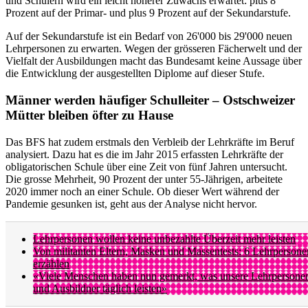
und Schülern wird ein leicht höherer Zuwachs erwartet: plus 8
Prozent auf der Primar- und plus 9 Prozent auf der Sekundarstufe.
Auf der Sekundarstufe ist ein Bedarf von 26'000 bis 29'000 neuen
Lehrpersonen zu erwarten. Wegen der grösseren Fächerwelt und der
Vielfalt der Ausbildungen macht das Bundesamt keine Aussage über
die Entwicklung der ausgestellten Diplome auf dieser Stufe.
Männer werden häufiger Schulleiter – Ostschweizer
Mütter bleiben öfter zu Hause
Das BFS hat zudem erstmals den Verbleib der Lehrkräfte im Beruf
analysiert. Dazu hat es die im Jahr 2015 erfassten Lehrkräfte der
obligatorischen Schule über eine Zeit von fünf Jahren untersucht.
Die grosse Mehrheit, 90 Prozent der unter 55-Jährigen, arbeitete
2020 immer noch an einer Schule. Ob dieser Wert während der
Pandemie gesunken ist, geht aus der Analyse nicht hervor.
Lehrpersonen wollen keine unbezahlte Überzeit mehr leisten
Von militanten Eltern, Masken und Massentests: 6 Lehrpersone
erzählen
«Viele Menschen haben nun gemerkt, was unsere Lehrpersone
und Ausbildner täglich leisten»