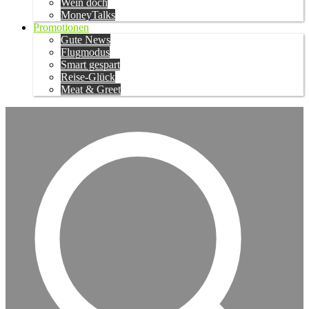
Wein doch
MoneyTalks
Promotionen
Gute News
Flugmodus
Smart gespart
Reise-Glück
Meat & Greet