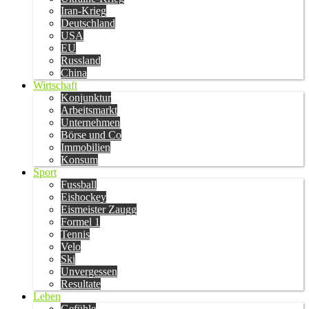
Iran-Krieg
Deutschland
USA
EU
Russland
China
Wirtschaft
Konjunktur
Arbeitsmarkt
Unternehmen
Börse und Co
Immobilien
Konsum
Sport
Fussball
Eishockey
Eismeister Zaugg
Formel 1
Tennis
Velo
Ski
Unvergessen
Resultate
Leben
Gefühle