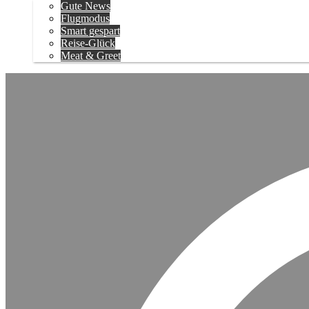
Gute News
Flugmodus
Smart gespart
Reise-Glück
Meat & Greet