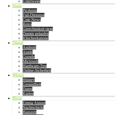
Unterwegs
Spass
Picdump
Fail-Dienstag
Cute News
Retro
Gerechtigkeit siegt
Dumm gelaufen
Klischeekanone
Digital
Android
Apple
Google
Microsoft
Hardware-Test
Online-Sicherheit
Wissen
History
Gesundheit
Daten
Karten
Blogs
Emma Amour
Nachtschicht
Rauszeit