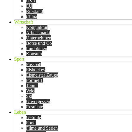
USA
EU
Russland
China
Wirtschaft
Konjunktur
Arbeitsmarkt
Unternehmen
Börse und Co
Immobilien
Konsum
Sport
Fussball
Eishockey
Eismeister Zaugg
Formel 1
Tennis
Velo
Ski
Unvergessen
Resultate
Leben
Gefühle
Food
Filme und Serien