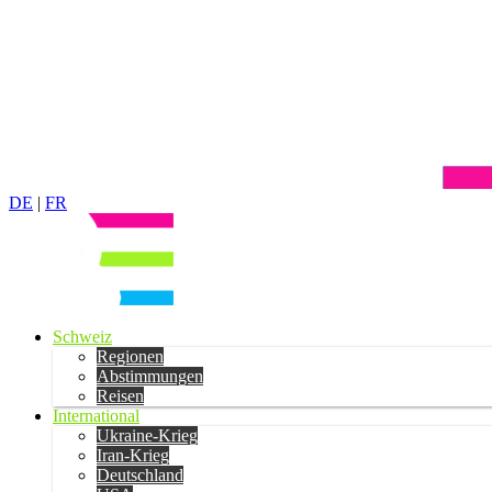
DE
|
FR
Schweiz
Regionen
Abstimmungen
Reisen
International
Ukraine-Krieg
Iran-Krieg
Deutschland