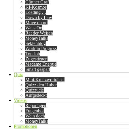
Gärtner Graf
KI-Kosmos
Loading …
Down by Law
Move on up
Watts On
Rat der Weisen
MoneyTalks
Sektenblog
Work in Progress
Top Job
Zugestiegen
Madame Energie
Smart gespart
Quiz
Mini-Kreuzworträtsel
Quizz den Huber
Quizzticle
Aufgedeckt
Videos
Reportagen
Fragenbot
Wein doch
MoneyTalks
Promotionen