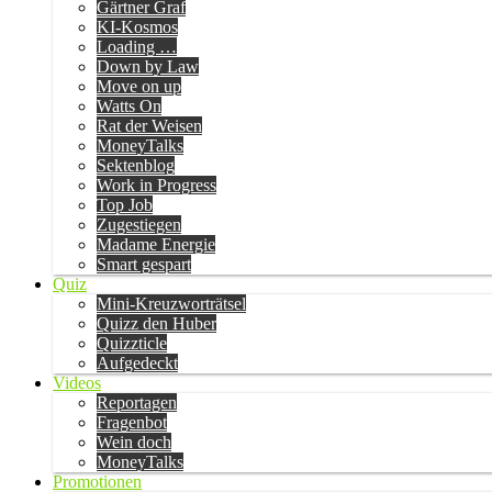
Gärtner Graf
KI-Kosmos
Loading …
Down by Law
Move on up
Watts On
Rat der Weisen
MoneyTalks
Sektenblog
Work in Progress
Top Job
Zugestiegen
Madame Energie
Smart gespart
Quiz
Mini-Kreuzworträtsel
Quizz den Huber
Quizzticle
Aufgedeckt
Videos
Reportagen
Fragenbot
Wein doch
MoneyTalks
Promotionen