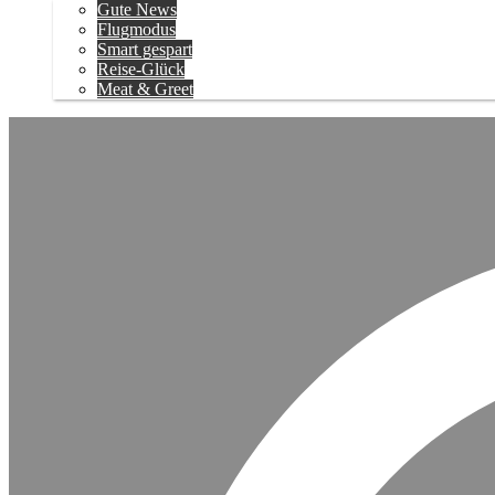
Gute News
Flugmodus
Smart gespart
Reise-Glück
Meat & Greet