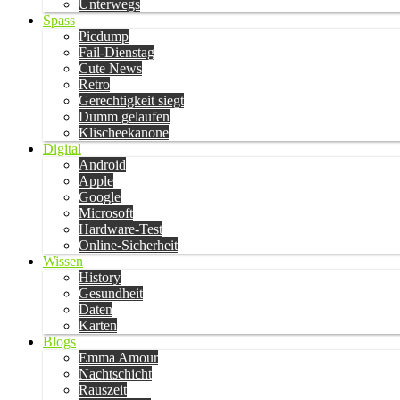
Unterwegs
Spass
Picdump
Fail-Dienstag
Cute News
Retro
Gerechtigkeit siegt
Dumm gelaufen
Klischeekanone
Digital
Android
Apple
Google
Microsoft
Hardware-Test
Online-Sicherheit
Wissen
History
Gesundheit
Daten
Karten
Blogs
Emma Amour
Nachtschicht
Rauszeit