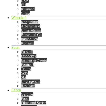
USA
EU
Russland
China
Wirtschaft
Konjunktur
Arbeitsmarkt
Unternehmen
Börse und Co
Immobilien
Konsum
Sport
Fussball
Eishockey
Eismeister Zaugg
Formel 1
Tennis
Velo
Ski
Unvergessen
Resultate
Leben
Gefühle
Food
Filme und Serien