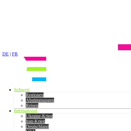
DE
|
FR
Schweiz
Regionen
Abstimmungen
Reisen
International
Ukraine-Krieg
Iran-Krieg
Deutschland