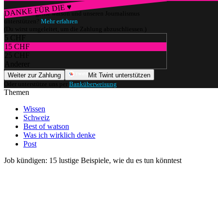
DANKE FÜR DIE ♥
Würdest du gerne watson und unseren Journalismus
unterstützen?
Mehr erfahren
(Du wirst umgeleitet, um die Zahlung abzuschliessen.)
5 CHF
15 CHF
25 CHF
Anderer
Weiter zur Zahlung
Mit Twint unterstützen
Oder unterstütze uns per
Banküberweisung
.
Themen
Wissen
Schweiz
Best of watson
Was ich wirklich denke
Post
Job kündigen: 15 lustige Beispiele, wie du es tun könntest