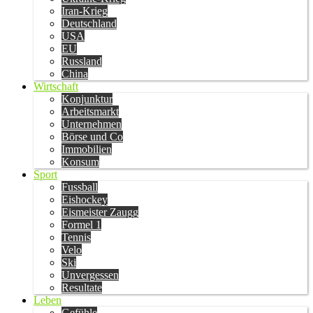
Iran-Krieg
Deutschland
USA
EU
Russland
China
Wirtschaft
Konjunktur
Arbeitsmarkt
Unternehmen
Börse und Co
Immobilien
Konsum
Sport
Fussball
Eishockey
Eismeister Zaugg
Formel 1
Tennis
Velo
Ski
Unvergessen
Resultate
Leben
Gefühle