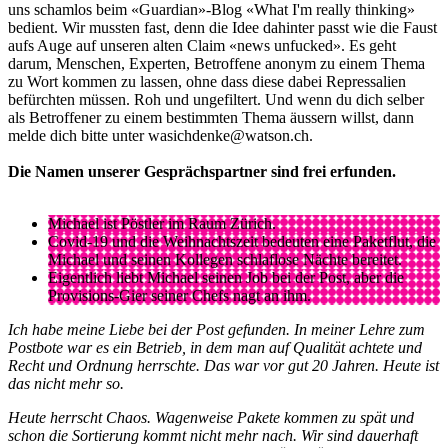
uns schamlos beim «Guardian»-Blog «What I'm really thinking»
bedient. Wir mussten fast, denn die Idee dahinter passt wie die Faust
aufs Auge auf unseren alten Claim «news unfucked». Es geht
darum, Menschen, Experten, Betroffene anonym zu einem Thema
zu Wort kommen zu lassen, ohne dass diese dabei Repressalien
befürchten müssen. Roh und ungefiltert. Und wenn du dich selber
als Betroffener zu einem bestimmten Thema äussern willst, dann
melde dich bitte unter wasichdenke@watson.ch.
Die Namen unserer Gesprächspartner sind frei erfunden.
Michael ist Pöstler im Raum Zürich.
Covid-19 und die Weihnachtszeit bedeuten eine Paketflut, die
Michael und seinen Kollegen schlaflose Nächte bereitet.
Eigentlich liebt Michael seinen Job bei der Post, aber die
Provisions-Gier seiner Chefs nagt an ihm.
Ich habe meine Liebe bei der Post gefunden. In meiner Lehre zum
Postbote war es ein Betrieb, in dem man auf Qualität achtete und
Recht und Ordnung herrschte. Das war vor gut 20 Jahren. Heute ist
das nicht mehr so.
Heute herrscht Chaos. Wagenweise Pakete kommen zu spät und
schon die Sortierung kommt nicht mehr nach. Wir sind dauerhaft