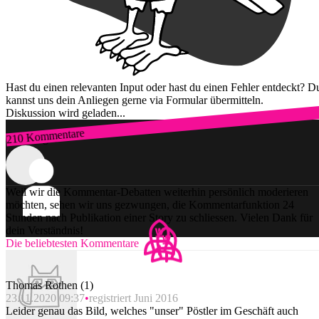
Hast du einen relevanten Input oder hast du einen Fehler entdeckt? D
kannst uns dein Anliegen gerne via Formular übermitteln.
Diskussion wird geladen...
210 Kommentare
Zum Login
Weil wir die Kommentar-Debatten weiterhin persönlich moderieren
möchten, sehen wir uns gezwungen, die Kommentarfunktion 24
Stunden nach Publikation einer Story zu schliessen. Vielen Dank für
dein Verständnis!
Die beliebtesten Kommentare
Thomas Rothen (1)
23.11.2020 09:37
registriert Juni 2016
Leider genau das Bild, welches "unser" Pöstler im Geschäft auch