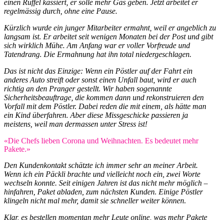
einen Rüffel kassiert, er solle mehr Gas geben. Jetzt arbeitet er
regelmässig durch, ohne eine Pause.
Kürzlich wurde ein junger Mitarbeiter ermahnt, weil er angeblich zu
langsam ist. Er arbeitet seit wenigen Monaten bei der Post und gibt
sich wirklich Mühe. Am Anfang war er voller Vorfreude und
Tatendrang. Die Ermahnung hat ihn total niedergeschlagen.
Das ist nicht das Einzige: Wenn ein Pöstler auf der Fahrt ein
anderes Auto streift oder sonst einen Unfall baut, wird er auch
richtig an den Pranger gestellt. Wir haben sogenannte
Sicherheitsbeauftrage, die kommen dann und rekonstruieren den
Vorfall mit dem Pöstler. Dabei reden die mit einem, als hätte man
ein Kind überfahren. Aber diese Missgeschicke passieren ja
meistens, weil man dermassen unter Stress ist!
«Die Chefs lieben Corona und Weihnachten. Es bedeutet mehr
Pakete.»
Den Kundenkontakt schätzte ich immer sehr an meiner Arbeit.
Wenn ich ein Päckli brachte und vielleicht noch ein, zwei Worte
wechseln konnte. Seit einigen Jahren ist das nicht mehr möglich –
hinfahren, Paket abladen, zum nächsten Kunden. Einige Pöstler
klingeln nicht mal mehr, damit sie schneller weiter können.
Klar, es bestellen momentan mehr Leute online, was mehr Pakete