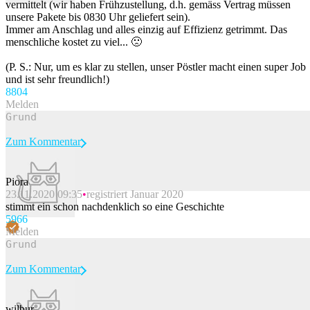
vermittelt (wir haben Frühzustellung, d.h. gemäss Vertrag müssen
unsere Pakete bis 0830 Uhr geliefert sein).
Immer am Anschlag und alles einzig auf Effizienz getrimmt. Das
menschliche kostet zu viel... 🙁
(P. S.: Nur, um es klar zu stellen, unser Pöstler macht einen super Job
und ist sehr freundlich!)
880
4
Melden
Zum Kommentar
Piora
23.11.2020 09:35
registriert Januar 2020
Beitrag melden
stimmt ein schon nachdenklich so eine Geschichte
596
6
Melden
Zum Kommentar
wilbur