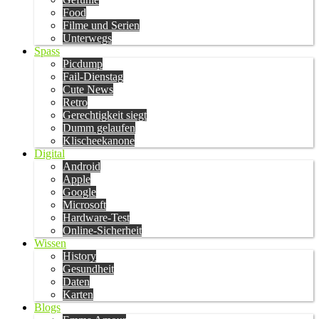
Food
Filme und Serien
Unterwegs
Spass
Picdump
Fail-Dienstag
Cute News
Retro
Gerechtigkeit siegt
Dumm gelaufen
Klischeekanone
Digital
Android
Apple
Google
Microsoft
Hardware-Test
Online-Sicherheit
Wissen
History
Gesundheit
Daten
Karten
Blogs