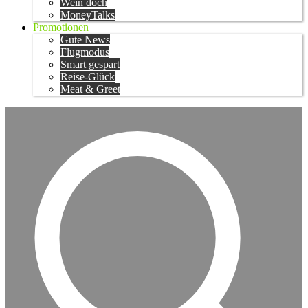
Wein doch
MoneyTalks
Promotionen
Gute News
Flugmodus
Smart gespart
Reise-Glück
Meat & Greet