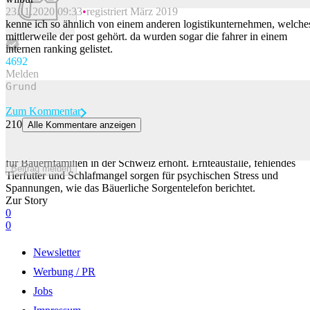
23.11.2020 09:33
registriert März 2019
Beitrag melden
kenne ich so ähnlich von einem anderen logistikunternehmen, welche
mittlerweile der post gehört. da wurden sogar die fahrer in einem
internen ranking gelistet.
469
2
Melden
Zum Kommentar
210
Alle Kommentare anzeigen
Wetterextreme führen bei Bauern zu psychischen Problemen
Die anhaltende Trockenheit und Wetterextreme haben die Belastung
für Bauernfamilien in der Schweiz erhöht. Ernteausfälle, fehlendes
Beitrag melden
Tierfutter und Schlafmangel sorgen für psychischen Stress und
Spannungen, wie das Bäuerliche Sorgentelefon berichtet.
Zur Story
0
0
Newsletter
Werbung / PR
Jobs