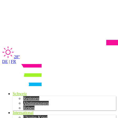
28°
DE
|
FR
Schweiz
Regionen
Abstimmungen
Reisen
International
Ukraine-Krieg