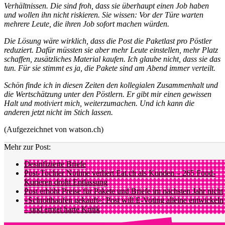
Verhältnissen. Die sind froh, dass sie überhaupt einen Job haben
und wollen ihn nicht riskieren. Sie wissen: Vor der Türe warten
mehrere Leute, die ihren Job sofort machen würden.
Die Lösung wäre wirklich, dass die Post die Paketlast pro Pöstler
reduziert. Dafür müssten sie aber mehr Leute einstellen, mehr Platz
schaffen, zusätzliches Material kaufen. Ich glaube nicht, dass sie das
tun. Für sie stimmt es ja, die Pakete sind am Abend immer verteilt.
Schön finde ich in diesen Zeiten den kollegialen Zusammenhalt und
die Wertschätzung unter den Pöstlern. Er gibt mir einen gewissen
Halt und motiviert mich, weiterzumachen. Und ich kann die
anderen jetzt nicht im Stich lassen.
(Aufgezeichnet von watson.ch)
Mehr zur Post:
Desinfi­zier­te Briefe
Post-Tochter Notime verliert Eat.ch als Kunden – 265 Food-
Kurieren droht Entlassung
Post erhöht Preise für Pakete und Briefe im nächsten Jahr nicht
«Schrotthaufen gekauft»: Post will E-Voting alleine entwickeln
– und erntet harte Kritik