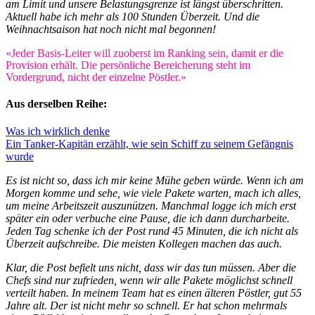
am Limit und unsere Belastungsgrenze ist längst überschritten.
Aktuell habe ich mehr als 100 Stunden Überzeit. Und die
Weihnachtsaison hat noch nicht mal begonnen!
«Jeder Basis-Leiter will zuoberst im Ranking sein, damit er die
Provision erhält. Die persönliche Bereicherung steht im
Vordergrund, nicht der einzelne Pöstler.»
Aus derselben Reihe:
Was ich wirklich denke
Ein Tanker-Kapitän erzählt, wie sein Schiff zu seinem Gefängnis
wurde
Es ist nicht so, dass ich mir keine Mühe geben würde. Wenn ich am
Morgen komme und sehe, wie viele Pakete warten, mach ich alles,
um meine Arbeitszeit auszunützen. Manchmal logge ich mich erst
später ein oder verbuche eine Pause, die ich dann durcharbeite.
Jeden Tag schenke ich der Post rund 45 Minuten, die ich nicht als
Überzeit aufschreibe. Die meisten Kollegen machen das auch.
Klar, die Post befielt uns nicht, dass wir das tun müssen. Aber die
Chefs sind nur zufrieden, wenn wir alle Pakete möglichst schnell
verteilt haben. In meinem Team hat es einen älteren Pöstler, gut 55
Jahre alt. Der ist nicht mehr so schnell. Er hat schon mehrmals