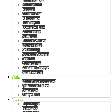
Emma Amour
Nachtschicht
Rauszeit
Gärtner Graf
KI-Kosmos
Loading …
Down by Law
Move on up
Watts On
Rat der Weisen
MoneyTalks
Sektenblog
Work in Progress
Top Job
Zugestiegen
Madame Energie
Smart gespart
Quiz
Mini-Kreuzworträtsel
Quizz den Huber
Quizzticle
Aufgedeckt
Videos
Reportagen
Fragenbot