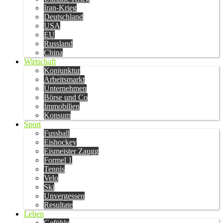
Iran-Krieg
Deutschland
USA
EU
Russland
China
Wirtschaft
Konjunktur
Arbeitsmarkt
Unternehmen
Börse und Co
Immobilien
Konsum
Sport
Fussball
Eishockey
Eismeister Zaugg
Formel 1
Tennis
Velo
Ski
Unvergessen
Resultate
Leben
Gefühle