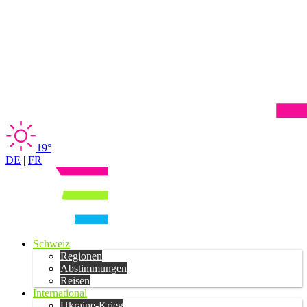
19°
DE
|
FR
Schweiz
Regionen
Abstimmungen
Reisen
International
Ukraine-Krieg