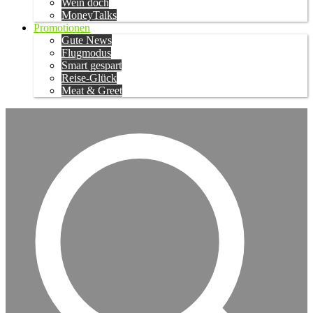
Wein doch
MoneyTalks
Promotionen
Gute News
Flugmodus
Smart gespart
Reise-Glück
Meat & Greet