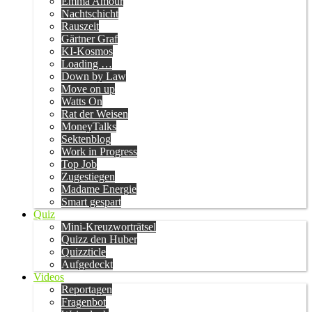
Emma Amour
Nachtschicht
Rauszeit
Gärtner Graf
KI-Kosmos
Loading …
Down by Law
Move on up
Watts On
Rat der Weisen
MoneyTalks
Sektenblog
Work in Progress
Top Job
Zugestiegen
Madame Energie
Smart gespart
Quiz
Mini-Kreuzworträtsel
Quizz den Huber
Quizzticle
Aufgedeckt
Videos
Reportagen
Fragenbot