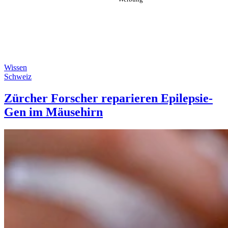
Wissen
Schweiz
Zürcher Forscher reparieren Epilepsie-
Gen im Mäusehirn