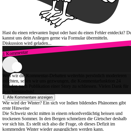
Hast du einen relevanten Input oder hast du einen Fehler entdeckt? D
kannst uns dein Anliegen gerne via Formular übermitteln.
Diskussion wird geladen...
1 Kommentar
Zum Login
Weil wir die Kommentar-Debatten weiterhin persönlich moderieren
möchten, sehen wir uns gezwungen, die Kommentarfunktion 24
Stunden nach Publikation einer Story zu schliessen. Vielen Dank für
dein Verständnis!
1
Alle Kommentare anzeigen
Wie wird der Winter? Ein sich vor Indien bildendes Phänomen gibt
erste Hinweise
Die Schweiz steckt mitten in einem rekordverdächtig heissen und
trockenen Sommer. In den Bergen schmelzen die Gletscher deshalb
vor sich hin. Es stellt sich also die Frage, ob dieses Defizit im
kommenden Winter wieder ausgeglichen werden kann.