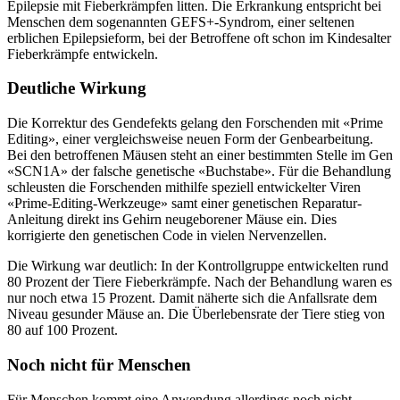
Epilepsie mit Fieberkrämpfen litten. Die Erkrankung entspricht bei
Menschen dem sogenannten GEFS+-Syndrom, einer seltenen
erblichen Epilepsieform, bei der Betroffene oft schon im Kindesalter
Fieberkrämpfe entwickeln.
Deutliche Wirkung
Die Korrektur des Gendefekts gelang den Forschenden mit «Prime
Editing», einer vergleichsweise neuen Form der Genbearbeitung.
Bei den betroffenen Mäusen steht an einer bestimmten Stelle im Gen
«SCN1A» der falsche genetische «Buchstabe». Für die Behandlung
schleusten die Forschenden mithilfe speziell entwickelter Viren
«Prime-Editing-Werkzeuge» samt einer genetischen Reparatur-
Anleitung direkt ins Gehirn neugeborener Mäuse ein. Dies
korrigierte den genetischen Code in vielen Nervenzellen.
Die Wirkung war deutlich: In der Kontrollgruppe entwickelten rund
80 Prozent der Tiere Fieberkrämpfe. Nach der Behandlung waren es
nur noch etwa 15 Prozent. Damit näherte sich die Anfallsrate dem
Niveau gesunder Mäuse an. Die Überlebensrate der Tiere stieg von
80 auf 100 Prozent.
Noch nicht für Menschen
Für Menschen kommt eine Anwendung allerdings noch nicht