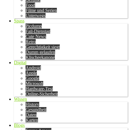
Food
Filme und Serien
Unterwegs
Spass
Picdump
Fail-Dienstag
Cute News
Retro
Gerechtigkeit siegt
Dumm gelaufen
Klischeekanone
Digital
Android
Apple
Google
Microsoft
Hardware-Test
Online-Sicherheit
Wissen
History
Gesundheit
Daten
Karten
Blogs