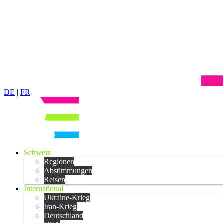
DE
|
FR
Schweiz
Regionen
Abstimmungen
Reisen
International
Ukraine-Krieg
Iran-Krieg
Deutschland