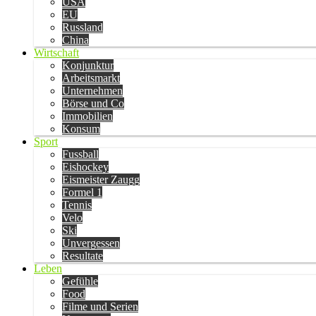
USA
EU
Russland
China
Wirtschaft
Konjunktur
Arbeitsmarkt
Unternehmen
Börse und Co
Immobilien
Konsum
Sport
Fussball
Eishockey
Eismeister Zaugg
Formel 1
Tennis
Velo
Ski
Unvergessen
Resultate
Leben
Gefühle
Food
Filme und Serien