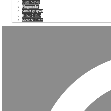
Gute News
Flugmodus
Smart gespart
Reise-Glück
Meat & Greet