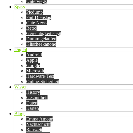
Unterwegs
Spass
Picdump
Fail-Dienstag
Cute News
Retro
Gerechtigkeit siegt
Dumm gelaufen
Klischeekanone
Digital
Android
Apple
Google
Microsoft
Hardware-Test
Online-Sicherheit
Wissen
History
Gesundheit
Daten
Karten
Blogs
Emma Amour
Nachtschicht
Rauszeit