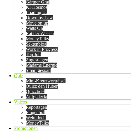
Gärtner Graf
KI-Kosmos
Loading …
Down by Law
Move on up
Watts On
Rat der Weisen
MoneyTalks
Sektenblog
Work in Progress
Top Job
Zugestiegen
Madame Energie
Smart gespart
Quiz
Mini-Kreuzworträtsel
Quizz den Huber
Quizzticle
Aufgedeckt
Videos
Reportagen
Fragenbot
Wein doch
MoneyTalks
Promotionen