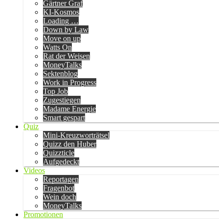
Gärtner Graf
KI-Kosmos
Loading …
Down by Law
Move on up
Watts On
Rat der Weisen
MoneyTalks
Sektenblog
Work in Progress
Top Job
Zugestiegen
Madame Energie
Smart gespart
Quiz
Mini-Kreuzworträtsel
Quizz den Huber
Quizzticle
Aufgedeckt
Videos
Reportagen
Fragenbot
Wein doch
MoneyTalks
Promotionen