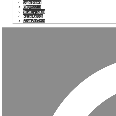
Gute News
Flugmodus
Smart gespart
Reise-Glück
Meat & Greet