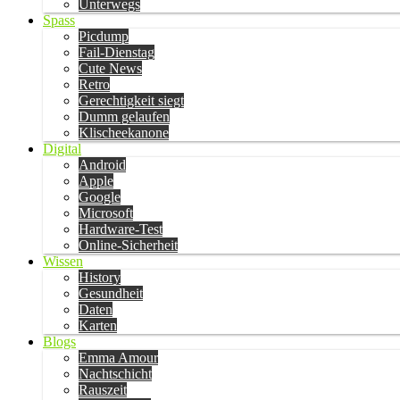
Unterwegs
Spass
Picdump
Fail-Dienstag
Cute News
Retro
Gerechtigkeit siegt
Dumm gelaufen
Klischeekanone
Digital
Android
Apple
Google
Microsoft
Hardware-Test
Online-Sicherheit
Wissen
History
Gesundheit
Daten
Karten
Blogs
Emma Amour
Nachtschicht
Rauszeit