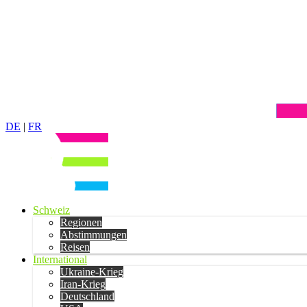
DE
|
FR
Schweiz
Regionen
Abstimmungen
Reisen
International
Ukraine-Krieg
Iran-Krieg
Deutschland