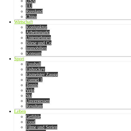
USA
EU
Russland
China
Wirtschaft
Konjunktur
Arbeitsmarkt
Unternehmen
Börse und Co
Immobilien
Konsum
Sport
Fussball
Eishockey
Eismeister Zaugg
Formel 1
Tennis
Velo
Ski
Unvergessen
Resultate
Leben
Gefühle
Food
Filme und Serien