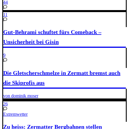
44
11
Gut-Behrami schuftet fürs Comeback –
Unsicherheit bei Gisin
9
Die Gletscherschmelze in Zermatt bremst auch
die Skiprofis aus
von dominik moser
26
Extremwetter
Zu heiss: Zermatter Bergbahnen stellen