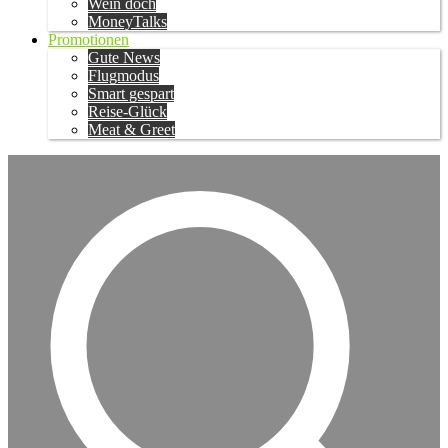
Wein doch
MoneyTalks
Promotionen
Gute News
Flugmodus
Smart gespart
Reise-Glück
Meat & Greet