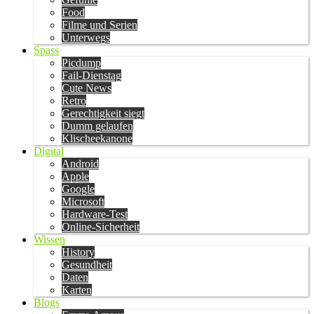
Food
Filme und Serien
Unterwegs
Spass
Picdump
Fail-Dienstag
Cute News
Retro
Gerechtigkeit siegt
Dumm gelaufen
Klischeekanone
Digital
Android
Apple
Google
Microsoft
Hardware-Test
Online-Sicherheit
Wissen
History
Gesundheit
Daten
Karten
Blogs