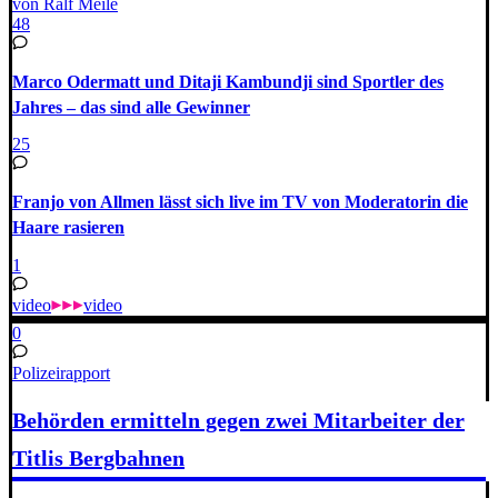
von Ralf Meile
48
Marco Odermatt und Ditaji Kambundji sind Sportler des
Jahres – das sind alle Gewinner
25
Franjo von Allmen lässt sich live im TV von Moderatorin die
Haare rasieren
1
video
video
0
Polizeirapport
Behörden ermitteln gegen zwei Mitarbeiter der
Titlis Bergbahnen