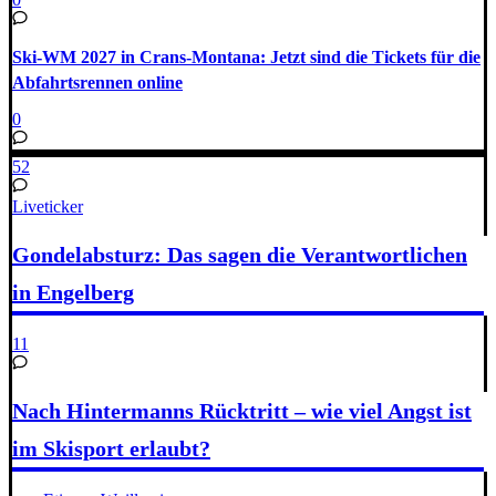
Ski-WM 2027 in Crans-Montana: Jetzt sind die Tickets für die
Abfahrtsrennen online
0
52
Liveticker
Gondelabsturz: Das sagen die Verantwortlichen
in Engelberg
11
Nach Hintermanns Rücktritt – wie viel Angst ist
im Skisport erlaubt?