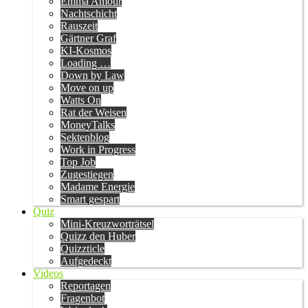
Emma Amour
Nachtschicht
Rauszeit
Gärtner Graf
KI-Kosmos
Loading …
Down by Law
Move on up
Watts On
Rat der Weisen
MoneyTalks
Sektenblog
Work in Progress
Top Job
Zugestiegen
Madame Energie
Smart gespart
Quiz
Mini-Kreuzworträtsel
Quizz den Huber
Quizzticle
Aufgedeckt
Videos
Reportagen
Fragenbot