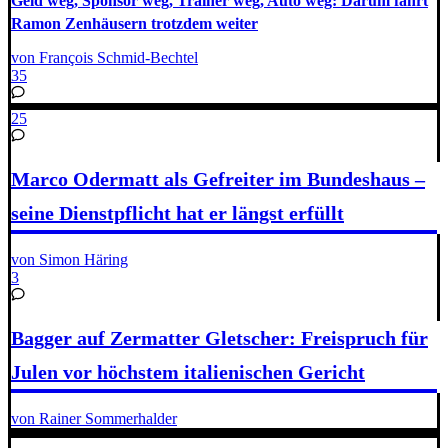
Geld weg, Sponsor weg, Trainer weg, Auto weg: Darum fährt
Ramon Zenhäusern trotzdem weiter
von François Schmid-Bechtel
35
25
Marco Odermatt als Gefreiter im Bundeshaus –
seine Dienstpflicht hat er längst erfüllt
von Simon Häring
3
Bagger auf Zermatter Gletscher: Freispruch für
Julen vor höchstem italienischen Gericht
von Rainer Sommerhalder