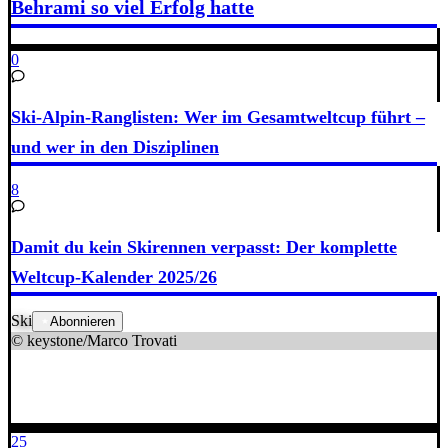
Behrami so viel Erfolg hatte
0
Ski-Alpin-Ranglisten: Wer im Gesamtweltcup führt –
und wer in den Disziplinen
8
Damit du kein Skirennen verpasst: Der komplette
Weltcup-Kalender 2025/26
Ski
Abonnieren
© keystone/Marco Trovati
25