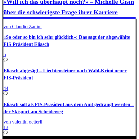
«Will ich das überhaupt noch?» – Michelle Gisin
über die schwierigste Frage ihrer Karriere
von Claudio Zanini
«So oder so bin ich sehr glücklich»: Das sagt der abgewählte
FIS-Präsident Eliasch
5
Eliasch abgesägt – Liechtensteiner nach Wahl-Krimi neuer
FIS-Präsident
44
Eliasch soll als FIS-Präsident aus dem Amt gedrängt werden –
der Skisport am Scheideweg
von valentin oetterli
13