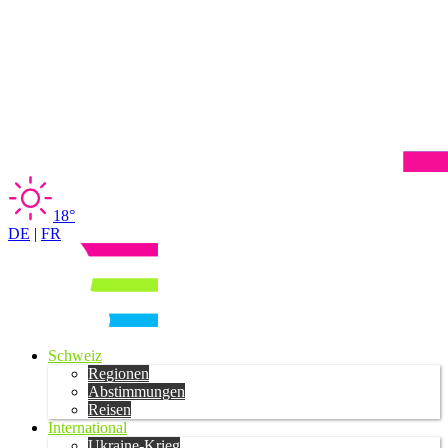
18°
DE
|
FR
Schweiz
Regionen
Abstimmungen
Reisen
International
Ukraine-Krieg