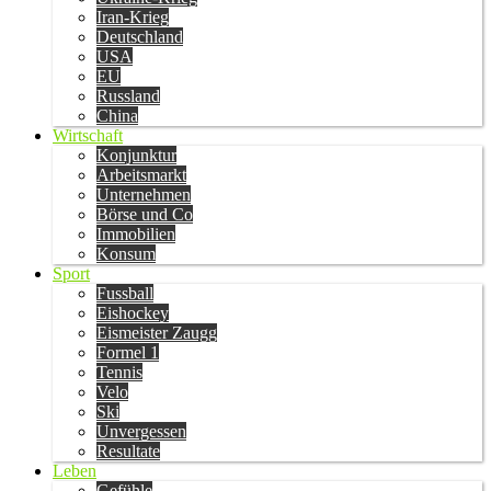
Iran-Krieg
Deutschland
USA
EU
Russland
China
Wirtschaft
Konjunktur
Arbeitsmarkt
Unternehmen
Börse und Co
Immobilien
Konsum
Sport
Fussball
Eishockey
Eismeister Zaugg
Formel 1
Tennis
Velo
Ski
Unvergessen
Resultate
Leben
Gefühle