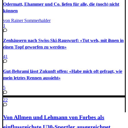
Odermatt, Ehammer und Co. liefen für alle, die (noch) nicht
können
von Rainer Sommerhalder
1
Zenhäusern nach Swiss-Ski-Rauswurf: «Tut weh, mit ihnen in
einen Topf geworfen zu werden»
41
Gut-Behrami lässt Zukunft offen: «Habe mich oft gefragt, wie
mein letztes Rennen aussieht»
5
22
Von Allmen und Lehmann von Forbes als
einflussreichste U30-Sportler ausgezeichnet