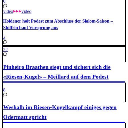
0
video
video
Holdener holt Podest zum Abschluss der Slalom-Saison –
Shiffrin baut Vorsprung aus
2
22
Pinheiro Braathen siegt und sichert sich die
«Riesen-Kugel» – Meillard auf dem Podest
8
Weshalb im Riesen-Kugelkampf einiges gegen
Odermatt spricht