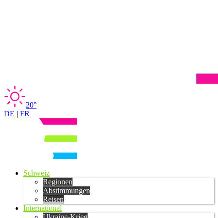
20°
DE
|
FR
Schweiz
Regionen
Abstimmungen
Reisen
International
Ukraine-Krieg