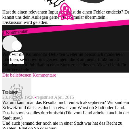
Hast du einen relevanten Input oder hast du einen Fehler entdeckt? D
kannst uns dein Anliegen gerne via Formular übermitteln.
Diskussion wird geladen...
1 Kommentar
Zum Login
Weil wir die Kommentar-Debatten weiterhin persönlich moderieren
möchten, sehen wir uns gezwungen, die Kommentarfunktion 24
Stunden nach Publikation einer Story zu schliessen. Vielen Dank für
dein Verständnis!
Die beliebtesten Kommentare
Teslaner
23.10.2015 19:26
registriert April 2015
Warum kann man das Resultat nicht einfach akzeptieren? Wir sind ei
Schweiz und da ist es doch so etwas von Wurst ob Stadt oder Land.
Das ist sowieso alles durchmischt (Die vom Land arbeiten auch in der
Stadt usw.)
Und auch jemand der noch nie in einer Stadt war hat das Recht zu
Wählen. Egal ob Sp oder Svp.