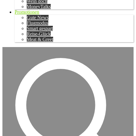
Wein doch
MoneyTalks
Promotionen
Gute News
Flugmodus
Smart gespart
Reise-Glück
Meat & Greet