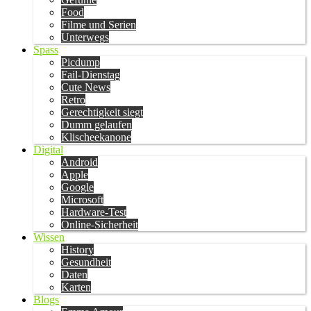
Food
Filme und Serien
Unterwegs
Spass
Picdump
Fail-Dienstag
Cute News
Retro
Gerechtigkeit siegt
Dumm gelaufen
Klischeekanone
Digital
Android
Apple
Google
Microsoft
Hardware-Test
Online-Sicherheit
Wissen
History
Gesundheit
Daten
Karten
Blogs