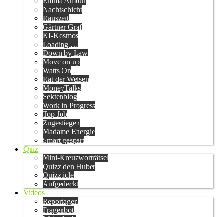
Emma Amour
Nachtschicht
Rauszeit
Gärtner Graf
KI-Kosmos
Loading …
Down by Law
Move on up
Watts On
Rat der Weisen
MoneyTalks
Sektenblog
Work in Progress
Top Job
Zugestiegen
Madame Energie
Smart gespart
Quiz
Mini-Kreuzworträtsel
Quizz den Huber
Quizzticle
Aufgedeckt
Videos
Reportagen
Fragenbot