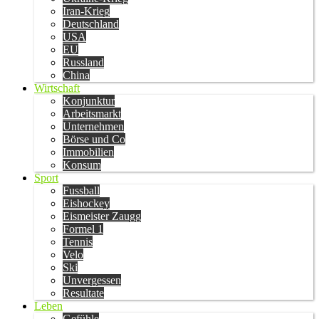
Iran-Krieg
Deutschland
USA
EU
Russland
China
Wirtschaft
Konjunktur
Arbeitsmarkt
Unternehmen
Börse und Co
Immobilien
Konsum
Sport
Fussball
Eishockey
Eismeister Zaugg
Formel 1
Tennis
Velo
Ski
Unvergessen
Resultate
Leben
Gefühle