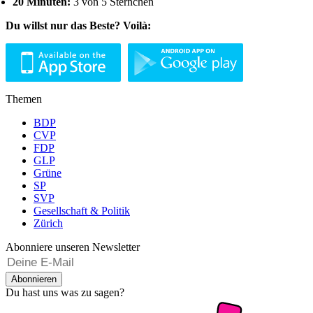
20 Minuten:
3 von 5 Sternchen
Du willst nur das Beste? Voilà:
Themen
BDP
CVP
FDP
GLP
Grüne
SP
SVP
Gesellschaft & Politik
Zürich
Abonniere unseren Newsletter
Abonnieren
Du hast uns was zu sagen?