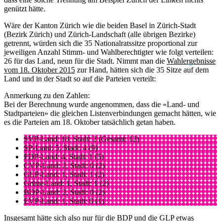
genützt hätte.
Wäre der Kanton Zürich wie die beiden Basel in Zürich-Stadt
(Bezirk Zürich) und Zürich-Landschaft (alle übrigen Bezirke)
getrennt, würden sich die 35 Nationalratssitze proportional zur
jeweiligen Anzahl Stimm- und Wahlberechtigter wie folgt verteilen:
26 für das Land, neun für die Stadt. Nimmt man die
Wahlergebnisse
vom 18. Oktober 2015
zur Hand, hätten sich die 35 Sitze auf dem
Land und in der Stadt so auf die Parteien verteilt:
Anmerkung zu den Zahlen:
Bei der Berechnung wurde angenommen, dass die «Land- und
Stadtparteien» die gleichen Listenverbindungen gemacht hätten, wie
es die Parteien am 18. Oktober tatsächlich getan haben.
SVP-Land: 10, Stadt: 2 (Gesamt: 12)
SP-Land: 5, Stadt: 4 (9)
FDP-Land: 4, Stadt: 1 (5)
CVP-Land: 2, Stadt: 0 (2)
GLP-Land: 1, Stadt: 1 (2)
Grüne-Land: 1, Stadt: 1 (2)
BDP-Land: 2, Stadt: 0 (2)
EVP-Land: 1, Stadt: 0 (1)
Insgesamt hätte sich also nur für die BDP und die GLP etwas