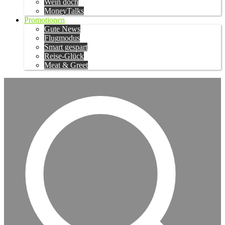
Wein doch
MoneyTalks
Promotionen
Gute News
Flugmodus
Smart gespart
Reise-Glück
Meat & Greet