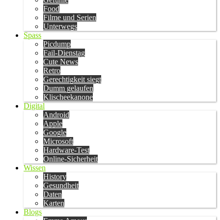
Food
Filme und Serien
Unterwegs
Spass
Picdump
Fail-Dienstag
Cute News
Retro
Gerechtigkeit siegt
Dumm gelaufen
Klischeekanone
Digital
Android
Apple
Google
Microsoft
Hardware-Test
Online-Sicherheit
Wissen
History
Gesundheit
Daten
Karten
Blogs