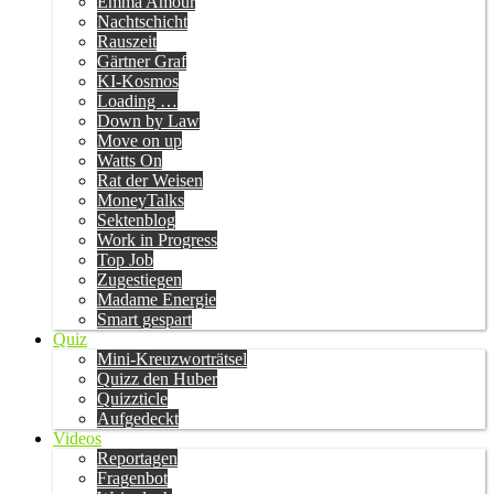
Emma Amour
Nachtschicht
Rauszeit
Gärtner Graf
KI-Kosmos
Loading …
Down by Law
Move on up
Watts On
Rat der Weisen
MoneyTalks
Sektenblog
Work in Progress
Top Job
Zugestiegen
Madame Energie
Smart gespart
Quiz
Mini-Kreuzworträtsel
Quizz den Huber
Quizzticle
Aufgedeckt
Videos
Reportagen
Fragenbot