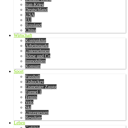
Iran-Krieg
Deutschland
USA
EU
Russland
China
Wirtschaft
Konjunktur
Arbeitsmarkt
Unternehmen
Börse und Co
Immobilien
Konsum
Sport
Fussball
Eishockey
Eismeister Zaugg
Formel 1
Tennis
Velo
Ski
Unvergessen
Resultate
Leben
Gefühle