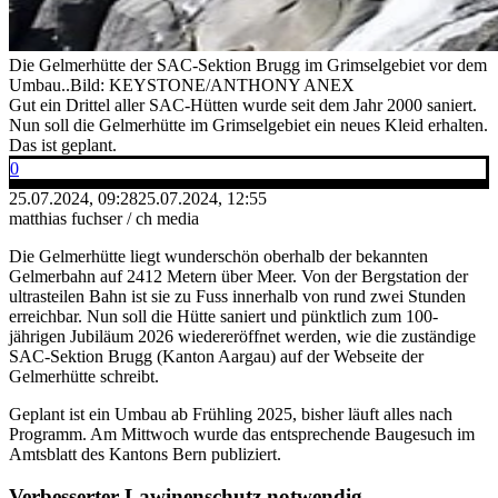
Die Gelmerhütte der SAC-Sektion Brugg im Grimselgebiet vor dem
Umbau..
Bild: KEYSTONE/ANTHONY ANEX
Gut ein Drittel aller SAC-Hütten wurde seit dem Jahr 2000 saniert.
Nun soll die Gelmerhütte im Grimselgebiet ein neues Kleid erhalten.
Das ist geplant.
0
25.07.2024, 09:28
25.07.2024, 12:55
matthias fuchser / ch media
Die Gelmerhütte liegt wunderschön oberhalb der bekannten
Gelmerbahn auf 2412 Metern über Meer. Von der Bergstation der
ultrasteilen Bahn ist sie zu Fuss innerhalb von rund zwei Stunden
erreichbar. Nun soll die Hütte saniert und pünktlich zum 100-
jährigen Jubiläum 2026 wiedereröffnet werden, wie die zuständige
SAC-Sektion Brugg (Kanton Aargau) auf der Webseite der
Gelmerhütte schreibt.
Geplant ist ein Umbau ab Frühling 2025, bisher läuft alles nach
Programm. Am Mittwoch wurde das entsprechende Baugesuch im
Amtsblatt des Kantons Bern publiziert.
Verbesserter Lawinenschutz notwendig