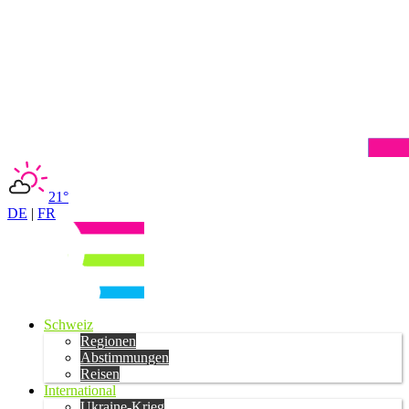
21°
DE
|
FR
Schweiz
Regionen
Abstimmungen
Reisen
International
Ukraine-Krieg