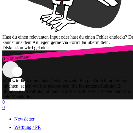
Hast du einen relevanten Input oder hast du einen Fehler entdeckt? D
kannst uns dein Anliegen gerne via Formular übermitteln.
Diskussion wird geladen...
0 Kommentare
Zum Login
Weil wir die Kommentar-Debatten weiterhin persönlich moderieren
möchten, sehen wir uns gezwungen, die Kommentarfunktion 24
Stunden nach Publikation einer Story zu schliessen. Vielen Dank für
dein Verständnis!
0
0
Newsletter
Werbung / PR