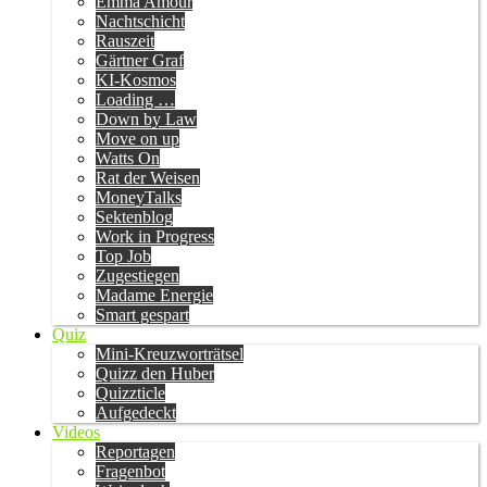
Emma Amour
Nachtschicht
Rauszeit
Gärtner Graf
KI-Kosmos
Loading …
Down by Law
Move on up
Watts On
Rat der Weisen
MoneyTalks
Sektenblog
Work in Progress
Top Job
Zugestiegen
Madame Energie
Smart gespart
Quiz
Mini-Kreuzworträtsel
Quizz den Huber
Quizzticle
Aufgedeckt
Videos
Reportagen
Fragenbot