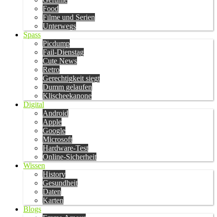
Food
Filme und Serien
Unterwegs
Spass
Picdump
Fail-Dienstag
Cute News
Retro
Gerechtigkeit siegt
Dumm gelaufen
Klischeekanone
Digital
Android
Apple
Google
Microsoft
Hardware-Test
Online-Sicherheit
Wissen
History
Gesundheit
Daten
Karten
Blogs