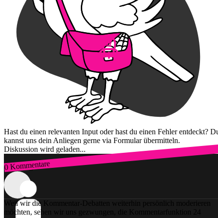
Hast du einen relevanten Input oder hast du einen Fehler entdeckt? D
kannst uns dein Anliegen gerne via Formular übermitteln.
Diskussion wird geladen...
0 Kommentare
Zum Login
Weil wir die Kommentar-Debatten weiterhin persönlich moderieren
möchten, sehen wir uns gezwungen, die Kommentarfunktion 24