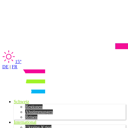
15°
DE
|
FR
Schweiz
Regionen
Abstimmungen
Reisen
International
Ukraine-Krieg