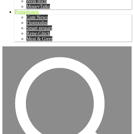
Wein doch
MoneyTalks
Promotionen
Gute News
Flugmodus
Smart gespart
Reise-Glück
Meat & Greet