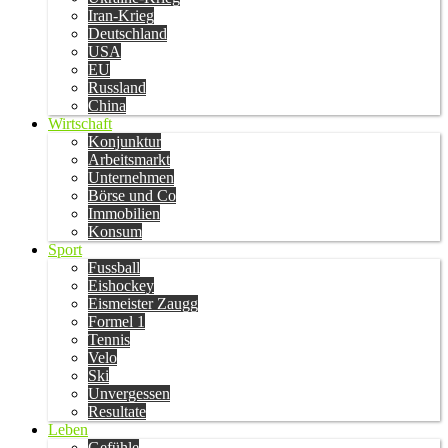
Iran-Krieg
Deutschland
USA
EU
Russland
China
Wirtschaft
Konjunktur
Arbeitsmarkt
Unternehmen
Börse und Co
Immobilien
Konsum
Sport
Fussball
Eishockey
Eismeister Zaugg
Formel 1
Tennis
Velo
Ski
Unvergessen
Resultate
Leben
Gefühle