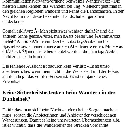
Kommunikationsverwantwortliche Schweizer Wanderwege: «Die
meisten Leute kennen das Wandern bei Tag. Vielleicht geht man in
den gleichen Regionen wandern und kennt die Landschaften. In der
Nacht kann man diese bekannten Landschaften ganz neu
entdecken.»
Cornali erklÃ¤rt: Â«Man sieht zwar weniger, dafÃ¼r sind die
anderen Sinne geschÃ¤rfter, man hÃ¶rt besser und â€¹schmÃ¶ckt
mehâ€º.Â» So kÃ¶nne ein Rascheln, das tagsÃ¼ber nichts
Spezielles sei, zu einem unerwarteten Abenteuer werden. Mit etwas
GlÃ¼ck kÃ¶nnen Tiere beobachtet werden, die man tagsÃ¼ber
nicht zu sehen bekommt.
Die fehlende Aussicht ist dadurch kein Verlust: «Es ist umso
abenteuerlicher, wenn man nicht in die Weite sieht und der Fokus
auf dem liegt, das vor den Füssen ist. Es ist ein ganz neues
Erlebnis.»
Keine Sicherheitsbedenken beim Wandern in der
Dunkelheit?
Dafür, dass man sich beim Nachtwandern keine Sorgen machen
muss, sorgen die Anbieterinnen und Anbieter der verschiedenen
Wanderungen. Damit es keine unerwarteten Überraschungen gibt,
ist es wichtig, dass die Wanderleiter die Strecken vorgängig