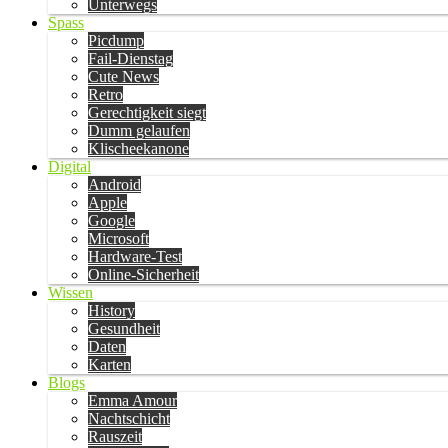
Unterwegs
Spass
Picdump
Fail-Dienstag
Cute News
Retro
Gerechtigkeit siegt
Dumm gelaufen
Klischeekanone
Digital
Android
Apple
Google
Microsoft
Hardware-Test
Online-Sicherheit
Wissen
History
Gesundheit
Daten
Karten
Blogs
Emma Amour
Nachtschicht
Rauszeit