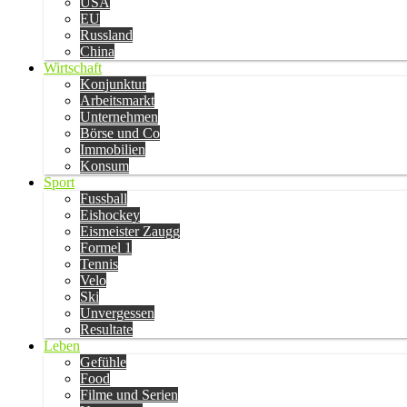
USA
EU
Russland
China
Wirtschaft
Konjunktur
Arbeitsmarkt
Unternehmen
Börse und Co
Immobilien
Konsum
Sport
Fussball
Eishockey
Eismeister Zaugg
Formel 1
Tennis
Velo
Ski
Unvergessen
Resultate
Leben
Gefühle
Food
Filme und Serien