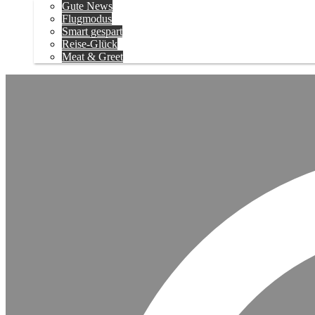
Gute News
Flugmodus
Smart gespart
Reise-Glück
Meat & Greet