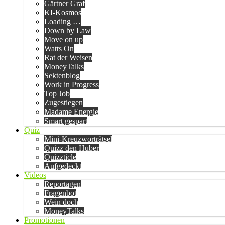
Gärtner Graf
KI-Kosmos
Loading …
Down by Law
Move on up
Watts On
Rat der Weisen
MoneyTalks
Sektenblog
Work in Progress
Top Job
Zugestiegen
Madame Energie
Smart gespart
Quiz
Mini-Kreuzworträtsel
Quizz den Huber
Quizzticle
Aufgedeckt
Videos
Reportagen
Fragenbot
Wein doch
MoneyTalks
Promotionen