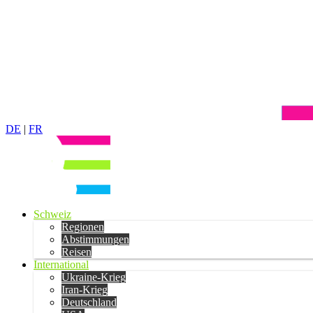
DE
|
FR
Schweiz
Regionen
Abstimmungen
Reisen
International
Ukraine-Krieg
Iran-Krieg
Deutschland