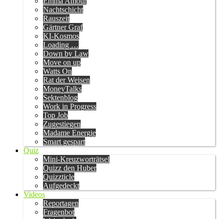
Emma Amour
Nachtschicht
Rauszeit
Gärtner Graf
KI-Kosmos
Loading …
Down by Law
Move on up
Watts On
Rat der Weisen
MoneyTalks
Sektenblog
Work in Progress
Top Job
Zugestiegen
Madame Energie
Smart gespart
Quiz
Mini-Kreuzworträtsel
Quizz den Huber
Quizzticle
Aufgedeckt
Videos
Reportagen
Fragenbot