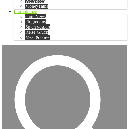
Wein doch
MoneyTalks
Promotionen
Gute News
Flugmodus
Smart gespart
Reise-Glück
Meat & Greet