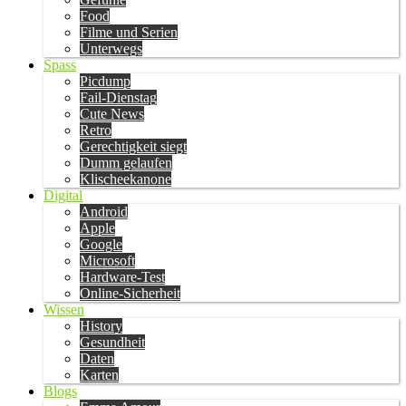
Food
Filme und Serien
Unterwegs
Spass
Picdump
Fail-Dienstag
Cute News
Retro
Gerechtigkeit siegt
Dumm gelaufen
Klischeekanone
Digital
Android
Apple
Google
Microsoft
Hardware-Test
Online-Sicherheit
Wissen
History
Gesundheit
Daten
Karten
Blogs