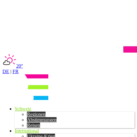
20°
DE
|
FR
Schweiz
Regionen
Abstimmungen
Reisen
International
Ukraine-Krieg