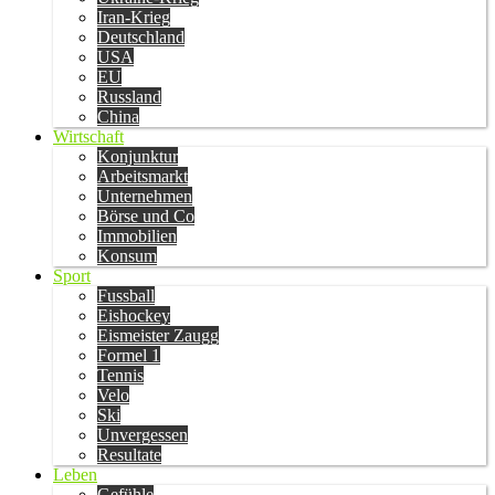
Iran-Krieg
Deutschland
USA
EU
Russland
China
Wirtschaft
Konjunktur
Arbeitsmarkt
Unternehmen
Börse und Co
Immobilien
Konsum
Sport
Fussball
Eishockey
Eismeister Zaugg
Formel 1
Tennis
Velo
Ski
Unvergessen
Resultate
Leben
Gefühle