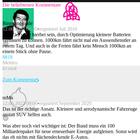
Die beliebtesten Kommentare
Binnennomade
12.06.2022 08:20
registriert Juli 2016
Das Ziel sollte hierbei sein, durch Optimierung kleinere Batterien
verbauen zu können. 1000km fährt nicht mal ein Aussendienstler an
einem Tag. Und auch in die Ferien fährt kein Mensch 1000km an
einem Stück ohne Pause.
88
18
Melden
Zum Kommentar
mMn
12.06.2022 09:06
registriert September 2020
Beitrag melden
Das ist der richtige Ansatz. Kleinere und aerodynamische Fahrzeuge
anstatt SUV helfen auch.
Was aber noch viel wichtiger ist: Der Bund muss ein 100
Milliardenpaket für neue erneuerbare Energie aufgleisen. Sonst wird
das eh nichts mit flächendeckende E-Autos.