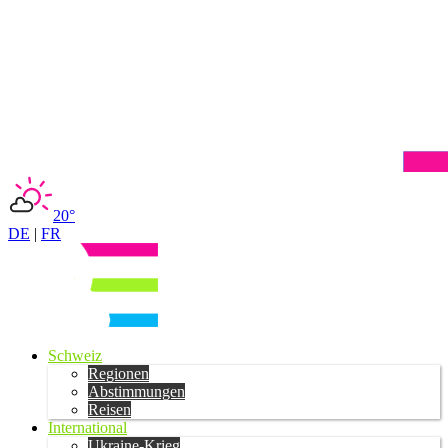
20°
DE
|
FR
Schweiz
Regionen
Abstimmungen
Reisen
International
Ukraine-Krieg