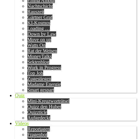
Emma Amour
Nachtschicht
Rauszeit
Gärtner Graf
KI-Kosmos
Loading …
Down by Law
Move on up
Watts On
Rat der Weisen
MoneyTalks
Sektenblog
Work in Progress
Top Job
Zugestiegen
Madame Energie
Smart gespart
Quiz
Mini-Kreuzworträtsel
Quizz den Huber
Quizzticle
Aufgedeckt
Videos
Reportagen
Fragenbot