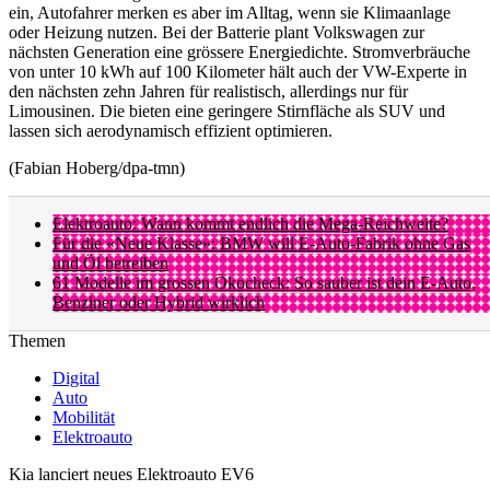
ein, Autofahrer merken es aber im Alltag, wenn sie Klimaanlage
oder Heizung nutzen. Bei der Batterie plant Volkswagen zur
nächsten Generation eine grössere Energiedichte. Stromverbräuche
von unter 10 kWh auf 100 Kilometer hält auch der VW-Experte in
den nächsten zehn Jahren für realistisch, allerdings nur für
Limousinen. Die bieten eine geringere Stirnfläche als SUV und
lassen sich aerodynamisch effizient optimieren.
(Fabian Hoberg/dpa-tmn)
Elektroauto: Wann kommt endlich die Mega-Reichweite?
Für die «Neue Klasse»: BMW will E-Auto-Fabrik ohne Gas
und Öl betreiben
61 Modelle im grossen Ökocheck: So sauber ist dein E-Auto,
Benziner oder Hybrid wirklich
Themen
Digital
Auto
Mobilität
Elektroauto
Kia lanciert neues Elektroauto EV6