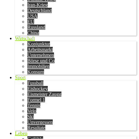
Iran-Krieg
Deutschland
USA
EU
Russland
China
Wirtschaft
Konjunktur
Arbeitsmarkt
Unternehmen
Börse und Co
Immobilien
Konsum
Sport
Fussball
Eishockey
Eismeister Zaugg
Formel 1
Tennis
Velo
Ski
Unvergessen
Resultate
Leben
Gefühle