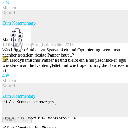
72
9
Melden
Zum Kommentar
Matrixx
12.06.2022 10:25
registriert März 2015
Beitrag melden
Was bringen Studien zu Sparsamkeit und Optimierung, wenn man
nachher trotzdem riesige Panzer baut...?
Ein aerodynamischer Panzer ist und bleibt ein Energieschlucker, egal
wie stark man die Kanten glättet und wie tropenförmig die Karrosseri
ist.
45
8
Melden
Zum Kommentar
90
Alle Kommentare anzeigen
17 (leider nur zu wahre) Memes, die den KI-Hype perfekt
beschreiben
«Wir müssen unser Produkt verbessern.»
Beitrag melden
«Mehr künstliche Intelligenz.»