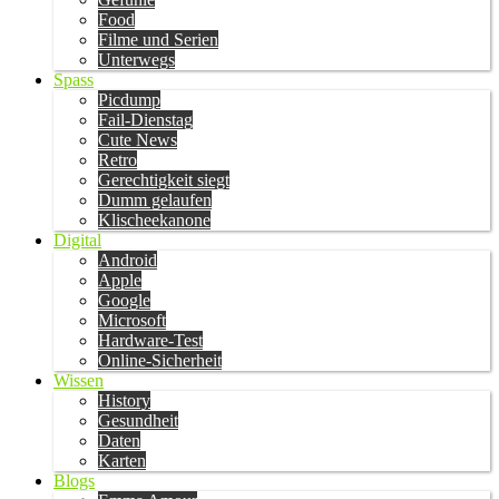
Food
Filme und Serien
Unterwegs
Spass
Picdump
Fail-Dienstag
Cute News
Retro
Gerechtigkeit siegt
Dumm gelaufen
Klischeekanone
Digital
Android
Apple
Google
Microsoft
Hardware-Test
Online-Sicherheit
Wissen
History
Gesundheit
Daten
Karten
Blogs