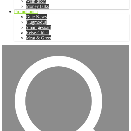
Wein doch
MoneyTalks
Promotionen
Gute News
Flugmodus
Smart gespart
Reise-Glück
Meat & Greet