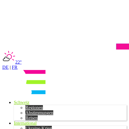
22°
DE
|
FR
Schweiz
Regionen
Abstimmungen
Reisen
International
Ukraine-Krieg