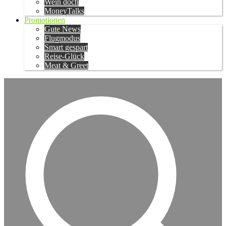
Wein doch
MoneyTalks
Promotionen
Gute News
Flugmodus
Smart gespart
Reise-Glück
Meat & Greet