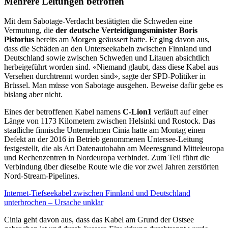
Mehrere Leitungen betroffen
Mit dem Sabotage-Verdacht bestätigten die Schweden eine
Vermutung, die
der deutsche Verteidigungsminister Boris
Pistorius
bereits am Morgen geäussert hatte. Er ging davon aus,
dass die Schäden an den Unterseekabeln zwischen Finnland und
Deutschland sowie zwischen Schweden und Litauen absichtlich
herbeigeführt worden sind. «Niemand glaubt, dass diese Kabel aus
Versehen durchtrennt worden sind», sagte der SPD-Politiker in
Brüssel. Man müsse von Sabotage ausgehen. Beweise dafür gebe es
bislang aber nicht.
Eines der betroffenen Kabel namens
C-Lion1
verläuft auf einer
Länge von 1173 Kilometern zwischen Helsinki und Rostock. Das
staatliche finnische Unternehmen Cinia hatte am Montag einen
Defekt an der 2016 in Betrieb genommenen Untersee-Leitung
festgestellt, die als Art Datenautobahn am Meeresgrund Mitteleuropa
und Rechenzentren in Nordeuropa verbindet. Zum Teil führt die
Verbindung über dieselbe Route wie die vor zwei Jahren zerstörten
Nord-Stream-Pipelines.
Internet-Tiefseekabel zwischen Finnland und Deutschland
unterbrochen – Ursache unklar
Cinia geht davon aus, dass das Kabel am Grund der Ostsee