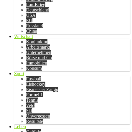
Iran-Krieg
Deutschland
USA
EU
Russland
China
Wirtschaft
Konjunktur
Arbeitsmarkt
Unternehmen
Börse und Co
Immobilien
Konsum
Sport
Fussball
Eishockey
Eismeister Zaugg
Formel 1
Tennis
Velo
Ski
Unvergessen
Resultate
Leben
Gefühle