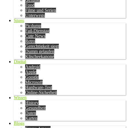
Food
Filme und Serien
Unterwegs
Spass
Picdump
Fail-Dienstag
Cute News
Retro
Gerechtigkeit siegt
Dumm gelaufen
Klischeekanone
Digital
Android
Apple
Google
Microsoft
Hardware-Test
Online-Sicherheit
Wissen
History
Gesundheit
Daten
Karten
Blogs