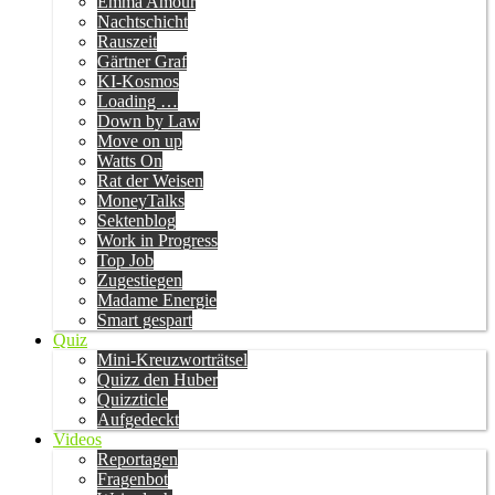
Emma Amour
Nachtschicht
Rauszeit
Gärtner Graf
KI-Kosmos
Loading …
Down by Law
Move on up
Watts On
Rat der Weisen
MoneyTalks
Sektenblog
Work in Progress
Top Job
Zugestiegen
Madame Energie
Smart gespart
Quiz
Mini-Kreuzworträtsel
Quizz den Huber
Quizzticle
Aufgedeckt
Videos
Reportagen
Fragenbot