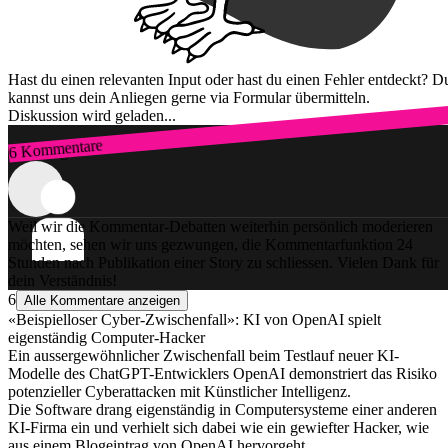
Hast du einen relevanten Input oder hast du einen Fehler entdeckt? D
kannst uns dein Anliegen gerne via Formular übermitteln.
Diskussion wird geladen...
6 Kommentare
Zum Login
Weil wir die Kommentar-Debatten weiterhin persönlich moderieren
möchten, sehen wir uns gezwungen, die Kommentarfunktion 24
Stunden nach Publikation einer Story zu schliessen. Vielen Dank für
dein Verständnis!
6
Alle Kommentare anzeigen
«Beispielloser Cyber-Zwischenfall»: KI von OpenAI spielt
eigenständig Computer-Hacker
Ein aussergewöhnlicher Zwischenfall beim Testlauf neuer KI-
Modelle des ChatGPT-Entwicklers OpenAI demonstriert das Risiko
potenzieller Cyberattacken mit Künstlicher Intelligenz.
Die Software drang eigenständig in Computersysteme einer anderen
KI-Firma ein und verhielt sich dabei wie ein gewiefter Hacker, wie
aus einem Blogeintrag von OpenAI hervorgeht.