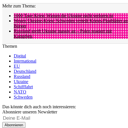
Mehr zum Thema:
1000 Tage Krieg: Warum die Ukraine nicht verloren ist
Wegen Ukraine-Krieg: Schweden verteilt Kriegs-Flugblätter an
Bürger
Russland greift Ukraine massiv an – Polen reagiert mit
Kampfjets
Themen
Digital
International
EU
Deutschland
Russland
Ukraine
Schifffahrt
NATO
Schweden
Das könnte dich auch noch interessieren:
Abonniere unseren Newsletter
Abonnieren