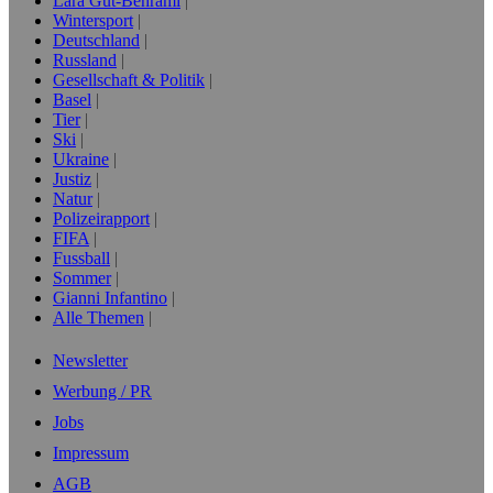
Lara Gut-Behrami
Wintersport
Deutschland
Russland
Gesellschaft & Politik
Basel
Tier
Ski
Ukraine
Justiz
Natur
Polizeirapport
FIFA
Fussball
Sommer
Gianni Infantino
Alle Themen
Newsletter
Werbung / PR
Jobs
Impressum
AGB