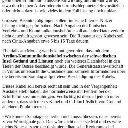
gebrochen ist und durch äussere Einwirkung durchtrennt wurde,
etwa durch einen Anker oder ein Grundschleppnetz. Ob vorsätzlich
oder nicht – dazu ist wie vieles in dem Fall bislang noch unklar.
Grössere Beeinträchtigungen sollen finnische Internet-Nutzer
bislang nicht gespürt haben. Nach Angaben der finnischen
Verkehrs- und Kommunikationsbehörde soll auch der Datenverkehr
nicht dauerhaft gestört gewesen sein. Die Reparatur des Kabels soll
nach Cinia-Angaben etwa 5 bis 15 Tage dauern.
Ebenfalls am Montag war bekannt geworden, dass mit dem
Arelion-Kommunikationskabel zwischen der schwedischen
Insel Gotland und Litauen
noch ein weiteres Datenkabel in den
Tiefen der Ostsee beschädigt wurde. Die Generalstaatsanwaltschaft
in Vilnius untersucht die Umstände und sammelt Informationen über
die bereits am Sonntag aufgetretene Beschädigung des Kabels.
Dieses Kabel soll bereits recht alt sein und in der Vergangenheit
Ausfälle erlebt haben, die normalerweise mit Fehlern bei der
Schifffahrt zusammenhingen. Verdächtig ist diesmal jedoch unter
anderem, dass sich dieses Kabel und C-Lion1 östlich von Gotland
an einem Punkt kreuzen.
«Wir können Sabotage sicherlich nicht ausschliessen, da es bereits
zuvor Warnsignale gab. Das wäre nicht das erste Mal und es wäre
nichts Neues», sagte der designierte litauische Regierungschef