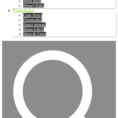
Wein doch
MoneyTalks
Promotionen
Gute News
Flugmodus
Smart gespart
Reise-Glück
Meat & Greet