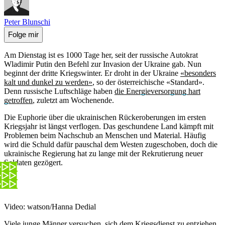
Peter Blunschi
Folge mir
Am Dienstag ist es 1000 Tage her, seit der russische Autokrat
Wladimir Putin den Befehl zur Invasion der Ukraine gab. Nun
beginnt der dritte Kriegswinter. Er droht in der Ukraine
«besonders
kalt und dunkel zu werden»
, so der österreichische «Standard».
Denn russische Luftschläge haben
die Energieversorgung hart
getroffen
, zuletzt am Wochenende.
Die Euphorie über die ukrainischen Rückeroberungen im ersten
Kriegsjahr ist längst verflogen. Das geschundene Land kämpft mit
Problemen beim Nachschub an Menschen und Material. Häufig
wird die Schuld dafür pauschal dem Westen zugeschoben, doch die
ukrainische Regierung hat zu lange mit der Rekrutierung neuer
Soldaten gezögert.
Video: watson/Hanna Dedial
Viele junge Männer versuchen, sich dem Kriegsdienst zu entziehen.