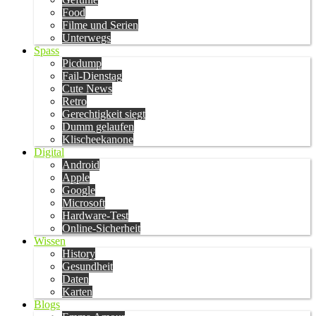
Food
Filme und Serien
Unterwegs
Spass
Picdump
Fail-Dienstag
Cute News
Retro
Gerechtigkeit siegt
Dumm gelaufen
Klischeekanone
Digital
Android
Apple
Google
Microsoft
Hardware-Test
Online-Sicherheit
Wissen
History
Gesundheit
Daten
Karten
Blogs