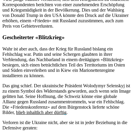
Korrespondenten berichten von einer zunehmenden Erschöpfung
und Kriegsmüdigkeit in der Bevölkerung. Dies und der Wahlsieg
von Donald Trump in den USA könnte den Druck auf die Ukrainer
erhöhen, einem «Frieden» mit Russland zuzustimmen, auch zum
Preis von Gebietsverlusten.
Gescheiterter «Blitzkrieg»
Wahr ist aber auch, dass der Krieg für Russland bislang ein
Fehlschlag war. Putin und seine Schergen glaubten in ihrer
Verblendung, das Nachbarland in einem dreitägigen «Blitzkrieg»
besiegen, sich einen beträchtlichen Teil des Territoriums im Osten
und Süden einverleiben und in Kiew ein Marionettenregime
installieren zu können.
Das ging schief. Der ukrainische Präsident Wolodymyr Selenskyj ist
zu einem Symbol des Widerstands geworden, auch wenn sein Image
gelitten hat. Seine Hoffnung, die Schweiz könne eine globale
Allianz gegen Russland zusammentrommeln, war ein Fehlschlag.
Die «Friedenskonferenz» auf dem Bürgenstock lieferte schöne
Bilder,
blieb inhaltlich aber dürftig
.
Verloren ist die Ukraine nicht, aber sie ist in jeder Beziehung in die
Defensive geraten: