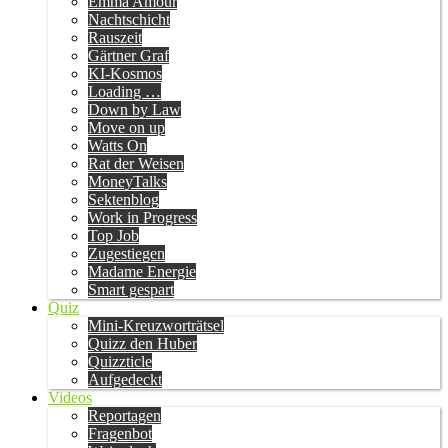
Emma Amour
Nachtschicht
Rauszeit
Gärtner Graf
KI-Kosmos
Loading …
Down by Law
Move on up
Watts On
Rat der Weisen
MoneyTalks
Sektenblog
Work in Progress
Top Job
Zugestiegen
Madame Energie
Smart gespart
Quiz
Mini-Kreuzworträtsel
Quizz den Huber
Quizzticle
Aufgedeckt
Videos
Reportagen
Fragenbot