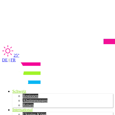
25°
DE
|
FR
Schweiz
Regionen
Abstimmungen
Reisen
International
Ukraine-Krieg