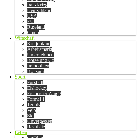
Iran-Krieg
Deutschland
USA
EU
Russland
China
Wirtschaft
Konjunktur
Arbeitsmarkt
Unternehmen
Börse und Co
Immobilien
Konsum
Sport
Fussball
Eishockey
Eismeister Zaugg
Formel 1
Tennis
Velo
Ski
Unvergessen
Resultate
Leben
Gefühle