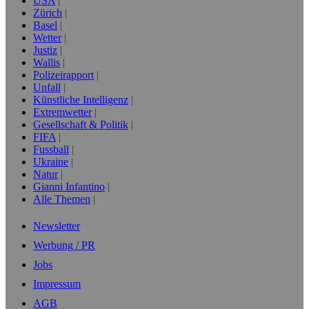
USA
Zürich
Basel
Wetter
Justiz
Wallis
Polizeirapport
Unfall
Künstliche Intelligenz
Extremwetter
Gesellschaft & Politik
FIFA
Fussball
Ukraine
Natur
Gianni Infantino
Alle Themen
Newsletter
Werbung / PR
Jobs
Impressum
AGB