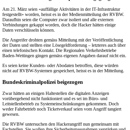
Am 21. März seien «auffällige Aktivitäten in der IT-Infrastruktur
festgestellt» worden, heisst es in der Medienmitteilung der RVBW.
Daraufhin seien die Computer zwar isoliert und alle externen
Verbindungen gekappt worden, doch die Hacker hätten einige
Daten verschlüsseln können.
Die Angreifer drohten gemäss Mitteilung mit der Veröffentlichung
der Daten und stellten eine Lösegeldforderung – letzteres auch über
einen telefonischen Kontakt. Die Regionalen Verkehrsbetriebe
Baden-Wettingen gingen gemäss eigenen Angaben darauf nicht ein.
Es seien keine Kunden- oder Abodaten betroffen, diese würden
nicht auf RVBW-Systemen gespeichert, heisst es in der Mitteilung.
Bundeskriminalpolizei beigezogen
Zwar hätten an einigen Haltestellen die digitalen Anzeigen
vorübergehend nicht funktioniert und es sei im Büro- und
Leitstellenbetrieb zu Systemeinschränkungen gekommen. Doch
weder Fahrbetrieb noch Ticketverkauf seien vom Angriff tangiert
gewesen.
Die RVBW untersuchen den Hackerangriff nun gemeinsam mit
Fachstellen. Sie wollen ihre Sicherheitsmassnahmen verstärken und