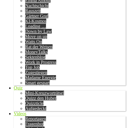
Emma Amour
Nachtschicht
Rauszeit
Gärtner Graf
KI-Kosmos
Loading …
Down by Law
Move on up
Watts On
Rat der Weisen
MoneyTalks
Sektenblog
Work in Progress
Top Job
Zugestiegen
Madame Energie
Smart gespart
Quiz
Mini-Kreuzworträtsel
Quizz den Huber
Quizzticle
Aufgedeckt
Videos
Reportagen
Fragenbot