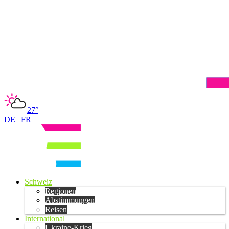
27°
DE
|
FR
Schweiz
Regionen
Abstimmungen
Reisen
International
Ukraine-Krieg