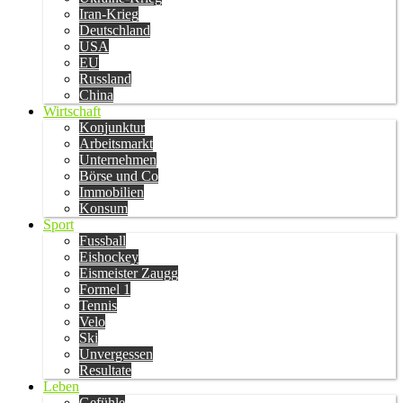
Iran-Krieg
Deutschland
USA
EU
Russland
China
Wirtschaft
Konjunktur
Arbeitsmarkt
Unternehmen
Börse und Co
Immobilien
Konsum
Sport
Fussball
Eishockey
Eismeister Zaugg
Formel 1
Tennis
Velo
Ski
Unvergessen
Resultate
Leben
Gefühle