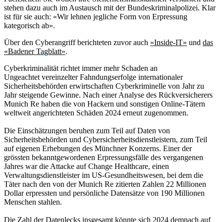
stehen dazu auch im Austausch mit der Bundeskriminalpolizei. Klar
ist für sie auch: «Wir lehnen jegliche Form von Erpressung
kategorisch ab».
Über den Cyberangriff berichteten zuvor auch
«Inside-IT»
und
das
«Badener Tagblatt»
.
Cyberkriminalität richtet immer mehr Schaden an
Ungeachtet vereinzelter Fahndungserfolge internationaler
Sicherheitsbehörden erwirtschaften Cyberkriminelle von Jahr zu
Jahr steigende Gewinne. Nach einer Analyse des Rückversicherers
Munich Re haben die von Hackern und sonstigen Online-Tätern
weltweit angerichteten Schäden 2024 erneut zugenommen.
Die Einschätzungen beruhen zum Teil auf Daten von
Sicherheitsbehörden und Cybersicherheitsdienstleistern, zum Teil
auf eigenen Erhebungen des Münchner Konzerns. Einer der
grössten bekanntgewordenen Erpressungsfälle des vergangenen
Jahres war die Attacke auf Change Healthcare, einen
Verwaltungsdienstleister im US-Gesundheitswesen, bei dem die
Täter nach den von der Munich Re zitierten Zahlen 22 Millionen
Dollar erpressten und persönliche Datensätze von 190 Millionen
Menschen stahlen.
Die Zahl der Datenlecks insgesamt könnte sich 2024 demnach auf