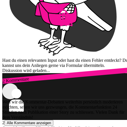
Hast du einen relevanten Input oder hast du einen Fehler entdeckt? D
kannst uns dein Anliegen gerne via Formular übermitteln.
Diskussion wird geladen...
2 Kommentare
Zum Login
Weil wir die Kommentar-Debatten weiterhin persönlich moderieren
möchten, sehen wir uns gezwungen, die Kommentarfunktion 24
Stunden nach Publikation einer Story zu schliessen. Vielen Dank für
dein Verständnis!
2
Alle Kommentare anzeigen