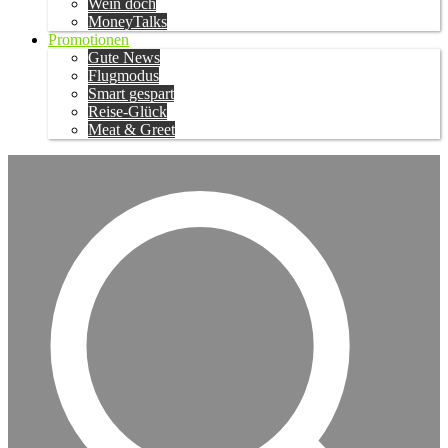
Wein doch
MoneyTalks
Promotionen
Gute News
Flugmodus
Smart gespart
Reise-Glück
Meat & Greet