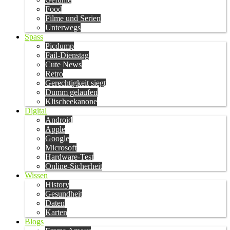
Food
Filme und Serien
Unterwegs
Spass
Picdump
Fail-Dienstag
Cute News
Retro
Gerechtigkeit siegt
Dumm gelaufen
Klischeekanone
Digital
Android
Apple
Google
Microsoft
Hardware-Test
Online-Sicherheit
Wissen
History
Gesundheit
Daten
Karten
Blogs