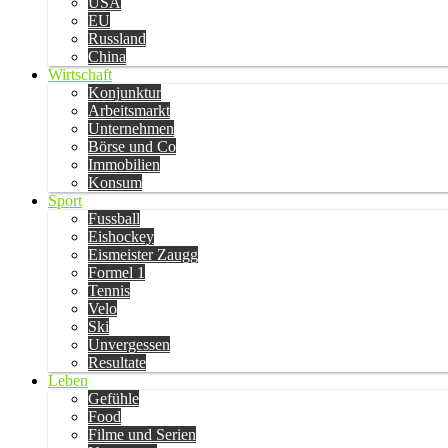
USA
EU
Russland
China
Wirtschaft
Konjunktur
Arbeitsmarkt
Unternehmen
Börse und Co
Immobilien
Konsum
Sport
Fussball
Eishockey
Eismeister Zaugg
Formel 1
Tennis
Velo
Ski
Unvergessen
Resultate
Leben
Gefühle
Food
Filme und Serien