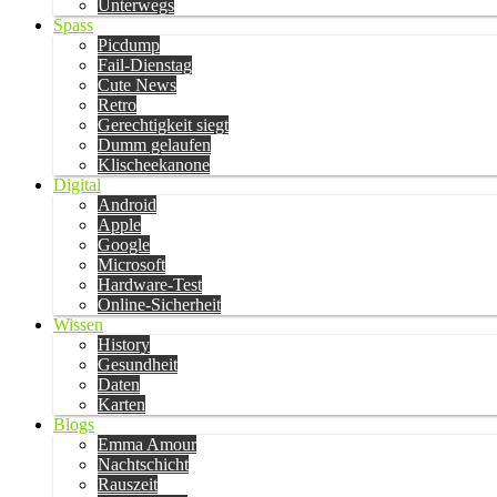
Unterwegs
Spass
Picdump
Fail-Dienstag
Cute News
Retro
Gerechtigkeit siegt
Dumm gelaufen
Klischeekanone
Digital
Android
Apple
Google
Microsoft
Hardware-Test
Online-Sicherheit
Wissen
History
Gesundheit
Daten
Karten
Blogs
Emma Amour
Nachtschicht
Rauszeit