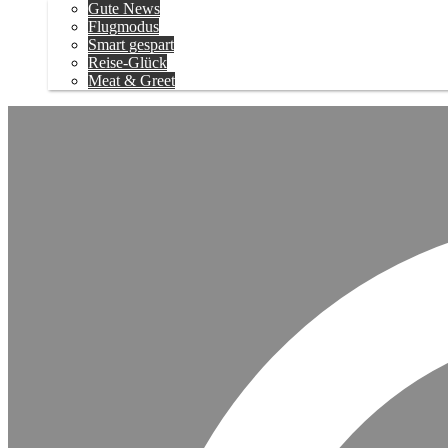
Gute News
Flugmodus
Smart gespart
Reise-Glück
Meat & Greet