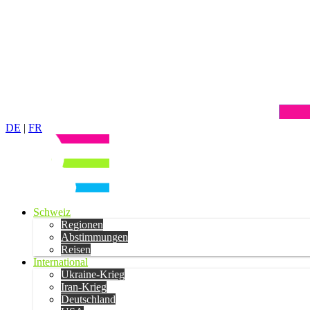
DE
|
FR
Schweiz
Regionen
Abstimmungen
Reisen
International
Ukraine-Krieg
Iran-Krieg
Deutschland