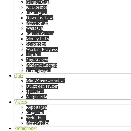
Gärtner Graf
KI-Kosmos
Loading …
Down by Law
Move on up
Watts On
Rat der Weisen
MoneyTalks
Sektenblog
Work in Progress
Top Job
Zugestiegen
Madame Energie
Smart gespart
Quiz
Mini-Kreuzworträtsel
Quizz den Huber
Quizzticle
Aufgedeckt
Videos
Reportagen
Fragenbot
Wein doch
MoneyTalks
Promotionen