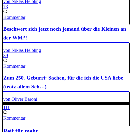
von Niklas Helbling
73
Kommentar
Beschwert sich jetzt noch jemand über die Kleinen an
der WM?!
von Niklas Helbling
89
Kommentar
Zum 250. Geburri: Sachen, für die ich die USA liebe
(trotz allem Sch…)
von Oliver Baroni
111
Kommentar
Reif für mehr