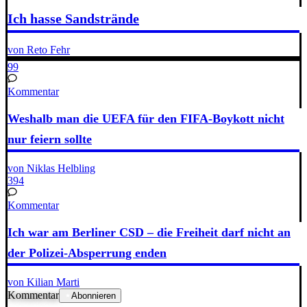
Ich hasse Sandstrände
von Reto Fehr
99
Kommentar
Weshalb man die UEFA für den FIFA-Boykott nicht
nur feiern sollte
von Niklas Helbling
394
Kommentar
Ich war am Berliner CSD – die Freiheit darf nicht an
der Polizei-Absperrung enden
von Kilian Marti
Kommentar
Abonnieren