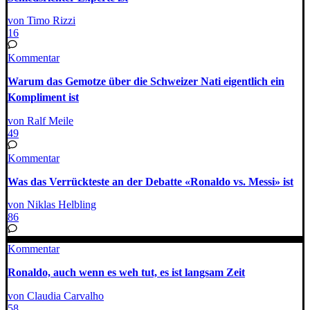
von Timo Rizzi
16
Kommentar
Warum das Gemotze über die Schweizer Nati eigentlich ein
Kompliment ist
von Ralf Meile
49
Kommentar
Was das Verrückteste an der Debatte «Ronaldo vs. Messi» ist
von Niklas Helbling
86
Kommentar
Ronaldo, auch wenn es weh tut, es ist langsam Zeit
von Claudia Carvalho
58