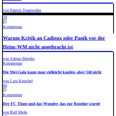
von Patrick Toggweiler
29
Kommentar
Warum Kritik an Cadieux oder Panik vor der
Heim-WM nicht angebracht ist
von Adrian Bürgler
Kommentar
Die Met-Gala kann man vielleicht kaufen, aber Stil nicht
von Lara Knuchel
60
Kommentar
Der FC Thun und das Wunder, das zur Routine wurde
von Ralf Meile