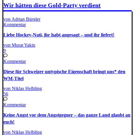
Wir hätten diese Gold-Party verdient
von Adrian Bürgler
Kommentar
Liebe Hockey-Nati, ihr habt angesagt – und ihr liefert!
von Murat Yakin
9
Kommentar
Diese für Schweizer untypische Eigenschaft bringt uns* den
WM-Titel
von Niklas Helbling
56
Kommentar
Keine Angst vor dem Angstgegner – das ganze Land glaubt an
euch!
von Niklas Helbling