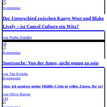
Kommentar
Der Unterschied zwischen Kanye West und Blake
Lively – ist Cancel Culture ein Witz?
von Nadja Zeindler
68
Kommentar
Sportsucht: Von der Angst, nicht genug zu sein
von Tim Kröplin
Kommentar
Also, ich geniesse meine Midlife-Crisis in vollen Zügen. Ihr so?
von Oliver Baroni
141