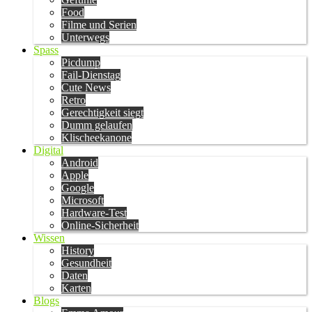
Food
Filme und Serien
Unterwegs
Spass
Picdump
Fail-Dienstag
Cute News
Retro
Gerechtigkeit siegt
Dumm gelaufen
Klischeekanone
Digital
Android
Apple
Google
Microsoft
Hardware-Test
Online-Sicherheit
Wissen
History
Gesundheit
Daten
Karten
Blogs