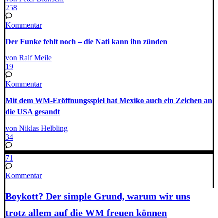
258
Kommentar
Der Funke fehlt noch – die Nati kann ihn zünden
von Ralf Meile
19
Kommentar
Mit dem WM-Eröffnungsspiel hat Mexiko auch ein Zeichen an
die USA gesandt
von Niklas Helbling
34
71
Kommentar
Boykott? Der simple Grund, warum wir uns
trotz allem auf die WM freuen können