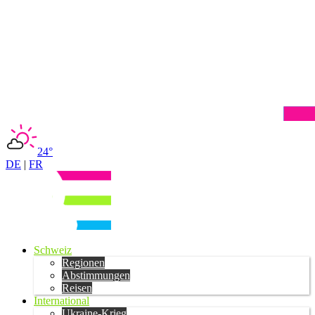
24°
DE
|
FR
Schweiz
Regionen
Abstimmungen
Reisen
International
Ukraine-Krieg