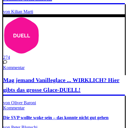
von Kilian Marti
274
Kommentar
Mag jemand Vanilleglace ... WIRKLICH? Hier
gibts das grosse Glace-DUELL!
von Oliver Baroni
Kommentar
Die SVP wollte woke sein – das konnte nicht gut gehen
von Peter Blunschi