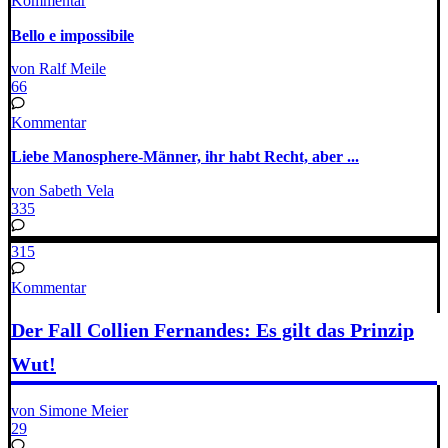
Kommentar
Bello e impossibile
von Ralf Meile
66
Kommentar
Liebe Manosphere-Männer, ihr habt Recht, aber ...
von Sabeth Vela
335
315
Kommentar
Der Fall Collien Fernandes: Es gilt das Prinzip
Wut!
von Simone Meier
29