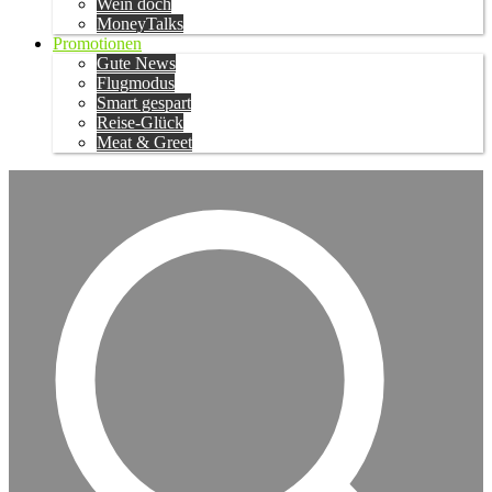
Wein doch
MoneyTalks
Promotionen
Gute News
Flugmodus
Smart gespart
Reise-Glück
Meat & Greet