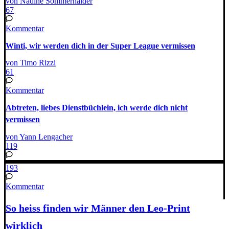
von Nadine Sommerhalder
67
Kommentar
Winti, wir werden dich in der Super League vermissen
von Timo Rizzi
61
Kommentar
Abtreten, liebes Dienstbüchlein, ich werde dich nicht
vermissen
von Yann Lengacher
119
193
Kommentar
So heiss finden wir Männer den Leo-Print
wirklich