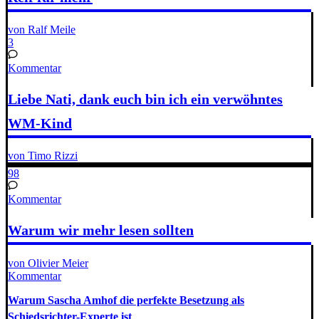
von Ralf Meile
3
Kommentar
Liebe Nati, dank euch bin ich ein verwöhntes
WM-Kind
von Timo Rizzi
98
Kommentar
Warum wir mehr lesen sollten
von Olivier Meier
Kommentar
Warum Sascha Amhof die perfekte Besetzung als
Schiedsrichter-Experte ist