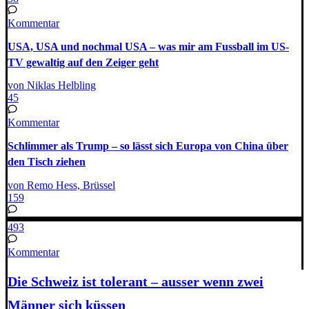
Kommentar
USA, USA und nochmal USA – was mir am Fussball im US-
TV gewaltig auf den Zeiger geht
von Niklas Helbling
45
Kommentar
Schlimmer als Trump – so lässt sich Europa von China über
den Tisch ziehen
von Remo Hess, Brüssel
159
493
Kommentar
Die Schweiz ist tolerant – ausser wenn zwei
Männer sich küssen