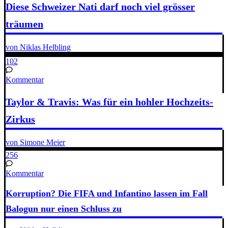
Diese Schweizer Nati darf noch viel grösser
träumen
von Niklas Helbling
102
Kommentar
Taylor & Travis: Was für ein hohler Hochzeits-
Zirkus
von Simone Meier
256
Kommentar
Korruption? Die FIFA und Infantino lassen im Fall
Balogun nur einen Schluss zu