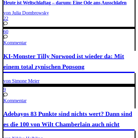
Heute ist Weltschlaftag – darum: Eine Ode ans Ausschlafen
von Julia Dombrowsky
22
60
Kommentar
KI-Monster Tilly Norwood ist wieder da: Mit
einem total zynischen Popsong
von Simone Meier
9
Kommentar
Adebayos 83 Punkte sind nichts wert? Dann sind
es die 100 von Wilt Chamberlain auch nicht