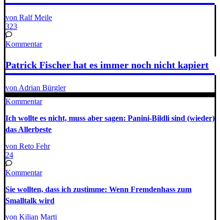
von Ralf Meile
323
Kommentar
Patrick Fischer hat es immer noch nicht kapiert
von Adrian Bürgler
Kommentar
Ich wollte es nicht, muss aber sagen: Panini-Bildli sind (wieder)
das Allerbeste
von Reto Fehr
24
Kommentar
Sie wollten, dass ich zustimme: Wenn Fremdenhass zum
Smalltalk wird
von Kilian Marti