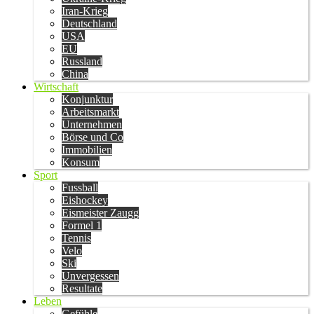
Iran-Krieg
Deutschland
USA
EU
Russland
China
Wirtschaft
Konjunktur
Arbeitsmarkt
Unternehmen
Börse und Co
Immobilien
Konsum
Sport
Fussball
Eishockey
Eismeister Zaugg
Formel 1
Tennis
Velo
Ski
Unvergessen
Resultate
Leben
Gefühle