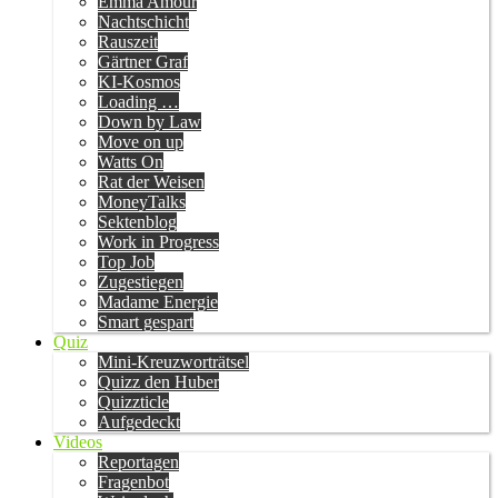
Emma Amour
Nachtschicht
Rauszeit
Gärtner Graf
KI-Kosmos
Loading …
Down by Law
Move on up
Watts On
Rat der Weisen
MoneyTalks
Sektenblog
Work in Progress
Top Job
Zugestiegen
Madame Energie
Smart gespart
Quiz
Mini-Kreuzworträtsel
Quizz den Huber
Quizzticle
Aufgedeckt
Videos
Reportagen
Fragenbot