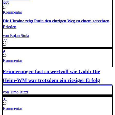
665
Kommentar
Die Ukraine zeigt Putin den einzigen Weg zu einem gerechten
Frieden
von Bojan Stula
77
9
Kommentar
Erinnerungen fast so wertvoll wie Gold: Die
Heim-WM war trotzdem ein riesiger Erfolg
von Timo Rizzi
31
Kommentar