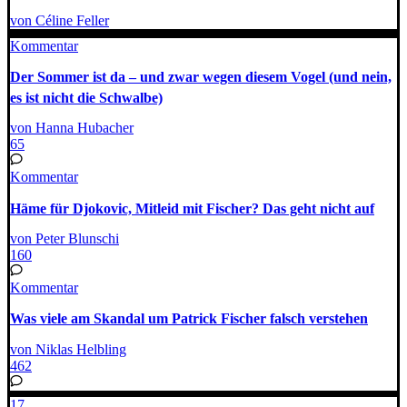
von Céline Feller
Kommentar
Der Sommer ist da – und zwar wegen diesem Vogel (und nein,
es ist nicht die Schwalbe)
von Hanna Hubacher
65
Kommentar
Häme für Djokovic, Mitleid mit Fischer? Das geht nicht auf
von Peter Blunschi
160
Kommentar
Was viele am Skandal um Patrick Fischer falsch verstehen
von Niklas Helbling
462
17