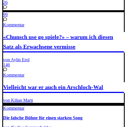
26
99
Kommentar
«Chunsch use go spiele?» – warum ich diesen
Satz als Erwachsene vermisse
von Aylin Erol
146
Kommentar
Vielleicht war er auch ein Arschloch-Wal
von Kilian Marti
Kommentar
Die falsche Bühne für einen starken Song