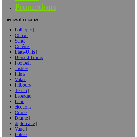
Promotions
Thèmes du moment
Politique
Climat
Santé
Cinéma
Etats-Unis
Donald Trump
Football
Justice
Films
Valais
Fribourg
Tessin
Espagne
Italie
élections
Crime
Drame
diplomatie
Vaud
Police