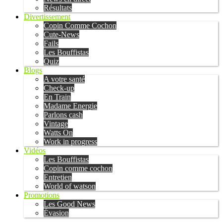
Résultats
Divertissement
Copin Comme Cochon
Cute-News
Fails
Les Bouffistas
Quiz
Blogs
A votre santé
Check-up
En Train
Madame Energie
Parlons cash
Vintage
Watts On
Work in progress
Vidéos
Les Bouffistas
Copin comme cochon
Entretien
World of watson
Promotions
Les Good News
Évasion