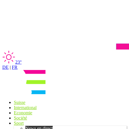
23°
DE
|
FR
Suisse
International
Economie
Société
Sport
News en direct