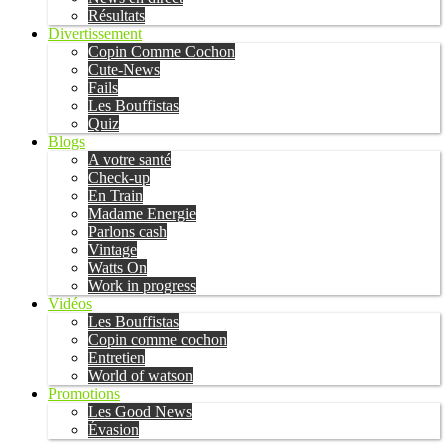
Résultats
Divertissement
Copin Comme Cochon
Cute-News
Fails
Les Bouffistas
Quiz
Blogs
A votre santé
Check-up
En Train
Madame Energie
Parlons cash
Vintage
Watts On
Work in progress
Vidéos
Les Bouffistas
Copin comme cochon
Entretien
World of watson
Promotions
Les Good News
Évasion