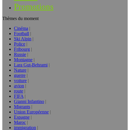
Promotions
Thèmes du moment
Cinéma
Football
Ski Alpin
Police
Fribourg
Russie
Montagne
Lara Gut-Behrami
Nature
guerre
voiture
avion
route
FIFA
Gianni Infantino
Migrants
Union Européenne
Espagne
Maroc
immigration