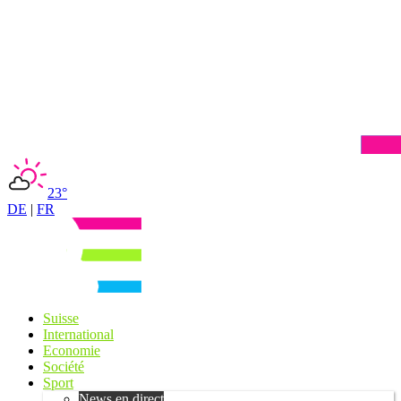
23°
DE
|
FR
Suisse
International
Economie
Société
Sport
News en direct