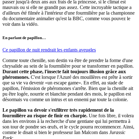
passer jusqu'à deux ans aux frais de la princesse, si le climat est
mauvais ou si elle ne grandit pas assez. Cette incroyable tactique a
d'ailleurs été filmée à l'intérieur d'une fourmilière par la championne
du documentaire animalier qu'est la BBC, comme vous pouvez le
voir dans la vidéo.
En parlant de papillon…
Ce papillon de nuit rendrait les enfants aveugles
Comme toute chenille, son destin va être de prendre la forme d'une
chrysalide au sein de la fourmilière pour se transformer en papillon.
Durant cette phase, l'insecte fait toujours illusion grâce aux
phéromones.
C'est lorsque l'Azuré des mouillères est prête à sortir
que sa vie va devenir «un escape game». En effet, au stade de
papillon, l'émission de phéromones s'arrête. Bien que la chenille ait
pu être logée, nourrie et blanchie pendant des mois, le papillon est
désormais vu comme un intrus et un ennemi par toute la colonie.
Le papillon va devoir s'exfiltrer très rapidement de la
fourmilière au risque de finir en charpie.
Une fois libre, il volera
dans les environs à la recherche d'une gentiane qui lui permettra à
son tour de pondre ses œufs, et le cycle pourra recommencer. Ainsi,
comme le disait si bien le professeur Ian Malcom dans
Jurassic
Park
: