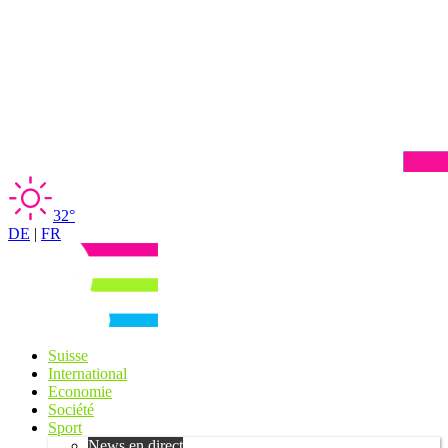
32°
DE
|
FR
Suisse
International
Economie
Société
Sport
News en direct