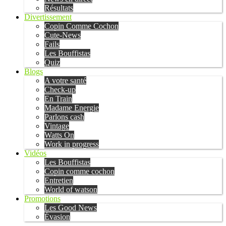
Résultats
Divertissement
Copin Comme Cochon
Cute-News
Fails
Les Bouffistas
Quiz
Blogs
A votre santé
Check-up
En Train
Madame Energie
Parlons cash
Vintage
Watts On
Work in progress
Vidéos
Les Bouffistas
Copin comme cochon
Entretien
World of watson
Promotions
Les Good News
Évasion