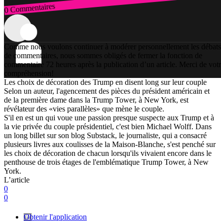
0 Commentaires
Connexion
Comme nous voulons continuer à modérer personnellement les débats
de commentaires, nous sommes obligés de fermer la fonction de
commentaire 72 heures après la publication d’un article. Merci de vot
compréhension!
Les choix de décoration des Trump en disent long sur leur couple
Selon un auteur, l'agencement des pièces du président américain et
de la première dame dans la Trump Tower, à New York, est
révélateur des «vies parallèles» que mène le couple.
S'il en est un qui voue une passion presque suspecte aux Trump et à
la vie privée du couple présidentiel, c'est bien Michael Wolff. Dans
un long billet sur son blog Substack, le journaliste, qui a consacré
plusieurs livres aux coulisses de la Maison-Blanche, s'est penché sur
les choix de décoration de chacun lorsqu'ils vivaient encore dans le
penthouse de trois étages de l'emblématique Trump Tower, à New
York.
L’article
0
0
Obtenir l'application