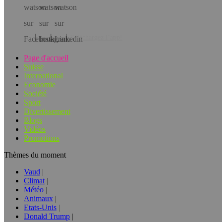
Téléchargez l’app!
Page d'accueil
Suisse
International
Economie
Société
Sport
Divertissement
Blogs
Vidéos
Promotions
Thèmes du moment
Vaud
Climat
Météo
Animaux
Etats-Unis
Donald Trump