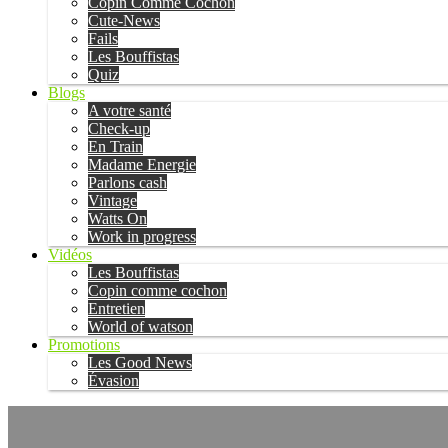
Copin Comme Cochon
Cute-News
Fails
Les Bouffistas
Quiz
Blogs
A votre santé
Check-up
En Train
Madame Energie
Parlons cash
Vintage
Watts On
Work in progress
Vidéos
Les Bouffistas
Copin comme cochon
Entretien
World of watson
Promotions
Les Good News
Évasion