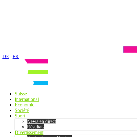
DE
|
FR
Suisse
International
Economie
Société
Sport
News en direct
Résultats
Divertissement