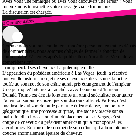
Avez-vous une remarque ou avez-vous découvert une erreur ? Vous
pouvez nous transmettre votre message via le formulaire.
La discussion est chargée...
0 Commentaires
Connexion
Comme nous voulons continuer à modérer personnellement les débats
de commentaires, nous sommes obligés de fermer la fonction de
commentaire 72 heures après la publication d’un article. Merci de vot
compréhension!
Trump perd-il ses cheveux? La polémique enfle
L’apparition du président américain à Las Vegas, jeudi, a réactivé
une vieille histoire au sujet de ses cheveux et de sa santé: la petite
touffe au sommet de son crâne aurait pris étrangement de l’ampleur.
Une perruque? Internet a tranché... avec beaucoup d’humour.
Donald Trump est depuis longtemps un grand spécialiste pour attirer
l’attention sur autre chose que son discours officiel. Parfois, c’est
une insulte qui sort de nulle part, une énième danse, une bourde
géographique, une promesse surprise, une tache violacée sur sa
main. Jeudi, à l’occasion d’un déplacement à Las Vegas, c’est la
coupe de cheveux du président américain qui a monopolisé les
algorithmes. En cause: le sommet de son crâne, qui arborerait une
couche anormalement épaisse de cheveux.