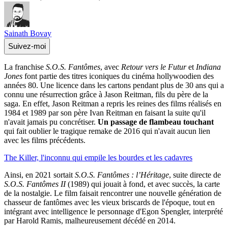
Sainath Bovay
Suivez-moi
La franchise
S.O.S. Fantômes
, avec
Retour vers le Futur
et
Indiana
Jones
font partie des titres iconiques du cinéma hollywoodien des
années 80. Une licence dans les cartons pendant plus de 30 ans qui a
connu une résurrection grâce à Jason Reitman, fils du père de la
saga. En effet, Jason Reitman a repris les reines des films réalisés en
1984 et 1989 par son père Ivan Reitman en faisant la suite qu'il
n'avait jamais pu concrétiser.
Un passage de flambeau touchant
qui fait oublier le tragique remake de 2016 qui n'avait aucun lien
avec les films précédents.
The Killer, l'inconnu qui empile les bourdes et les cadavres
Ainsi, en 2021 sortait
S.O.S. Fantômes : l’Héritage
, suite directe de
S.O.S. Fantômes II
(1989) qui jouait à fond, et avec succès, la carte
de la nostalgie. Le film faisait rencontrer une nouvelle génération de
chasseur de fantômes avec les vieux briscards de l'époque, tout en
intégrant avec intelligence le personnage d'Egon Spengler, interprété
par Harold Ramis, malheureusement décédé en 2014.