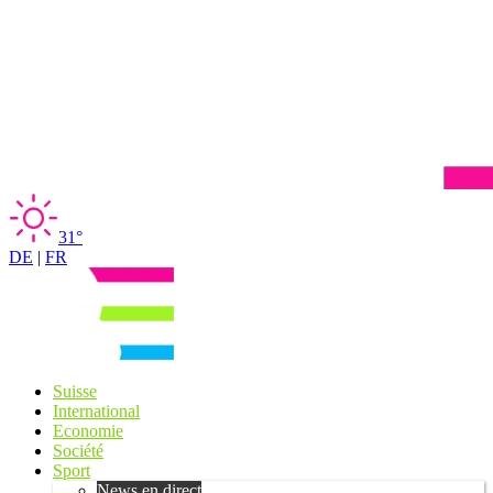
31°
DE
|
FR
Suisse
International
Economie
Société
Sport
News en direct