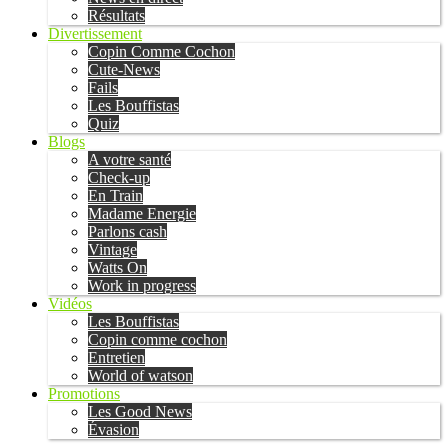
Résultats
Divertissement
Copin Comme Cochon
Cute-News
Fails
Les Bouffistas
Quiz
Blogs
A votre santé
Check-up
En Train
Madame Energie
Parlons cash
Vintage
Watts On
Work in progress
Vidéos
Les Bouffistas
Copin comme cochon
Entretien
World of watson
Promotions
Les Good News
Évasion