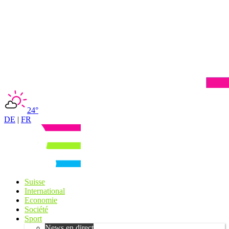
24°
DE
|
FR
Suisse
International
Economie
Société
Sport
News en direct