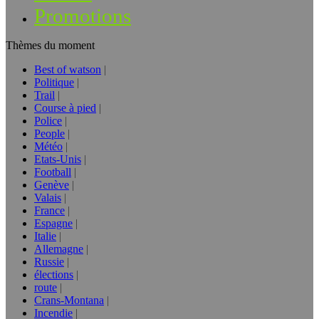
Promotions
Thèmes du moment
Best of watson
Politique
Trail
Course à pied
Police
People
Météo
Etats-Unis
Football
Genève
Valais
France
Espagne
Italie
Allemagne
Russie
élections
route
Crans-Montana
Incendie