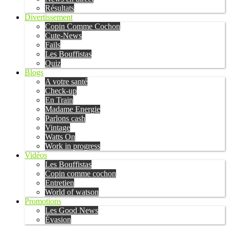
Résultats
Divertissement
Copin Comme Cochon
Cute-News
Fails
Les Bouffistas
Quiz
Blogs
A votre santé
Check-up
En Train
Madame Energie
Parlons cash
Vintage
Watts On
Work in progress
Vidéos
Les Bouffistas
Copin comme cochon
Entretien
World of watson
Promotions
Les Good News
Évasion