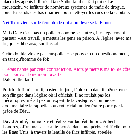
place des agents infiltrés. Dale Sutherland en fait partie. Le
moustachu va infiltrer de nombreux systèmes de trafic de drogue,
jouer les caïds des bas quartiers pour nettoyer les rues de la capitale.
Netflix revient sur le féminicide qui a bouleversé la France
Mais Dale n'est pas un policier comme les autres, il est également
pasteur. «Au travail, je mettais les gens en prison. A l'église, avec ma
foi, je les libérais», souffle-t-il.
Cette double vie de pasteur-policier le pousse à un questionnement,
en tant qu'homme de foi:
«J'étais habité par cette contradiction. Alors je mettais ma foi de côté
pour pouvoir faire mon travail»
Dale Sutherland
Policier infiltré la nuit, pasteur le jour, Dale se baladait même avec
son flingue dans l'église où il officiait. Il ne roulait pas les
mécaniques, n'était pas un expert de la castagne. Comme ce
documentaire le rappelle souvent, c'était un téméraire porté par la
grâce de Dieu.
David André, journaliste et réalisateur lauréat du prix Albert-
Londres, offre une saisissante percée dans une période difficile pour
les Etats-Unis, à travers la lentille de flics infiltrés, appelée