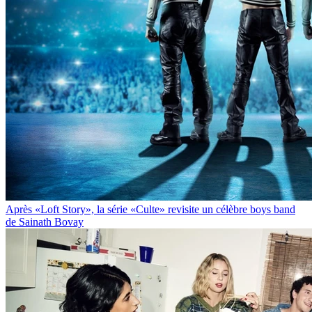
Après «Loft Story», la série «Culte» revisite un célèbre boys band
de Sainath Bovay