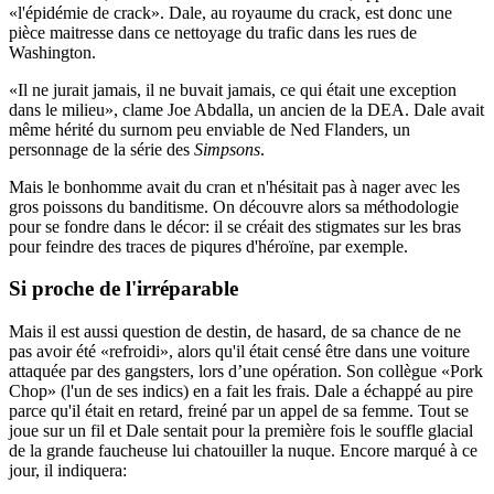
«l'épidémie de crack». Dale, au royaume du crack, est donc une
pièce maitresse dans ce nettoyage du trafic dans les rues de
Washington.
«Il ne jurait jamais, il ne buvait jamais, ce qui était une exception
dans le milieu», clame Joe Abdalla, un ancien de la DEA. Dale avait
même hérité du surnom peu enviable de Ned Flanders, un
personnage de la série des
Simpsons
.
Mais le bonhomme avait du cran et n'hésitait pas à nager avec les
gros poissons du banditisme. On découvre alors sa méthodologie
pour se fondre dans le décor: il se créait des stigmates sur les bras
pour feindre des traces de piqures d'héroïne, par exemple.
Si proche de l'irréparable
Mais il est aussi question de destin, de hasard, de sa chance de ne
pas avoir été «refroidi», alors qu'il était censé être dans une voiture
attaquée par des gangsters, lors d’une opération. Son collègue «Pork
Chop» (l'un de ses indics) en a fait les frais. Dale a échappé au pire
parce qu'il était en retard, freiné par un appel de sa femme. Tout se
joue sur un fil et Dale sentait pour la première fois le souffle glacial
de la grande faucheuse lui chatouiller la nuque. Encore marqué à ce
jour, il indiquera: