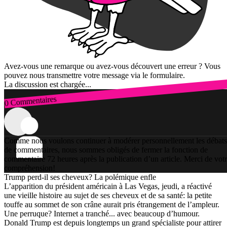
Avez-vous une remarque ou avez-vous découvert une erreur ? Vous
pouvez nous transmettre votre message via le formulaire.
La discussion est chargée...
0 Commentaires
Connexion
Comme nous voulons continuer à modérer personnellement les débats
de commentaires, nous sommes obligés de fermer la fonction de
commentaire 72 heures après la publication d’un article. Merci de vot
compréhension!
Trump perd-il ses cheveux? La polémique enfle
L’apparition du président américain à Las Vegas, jeudi, a réactivé
une vieille histoire au sujet de ses cheveux et de sa santé: la petite
touffe au sommet de son crâne aurait pris étrangement de l’ampleur.
Une perruque? Internet a tranché... avec beaucoup d’humour.
Donald Trump est depuis longtemps un grand spécialiste pour attirer