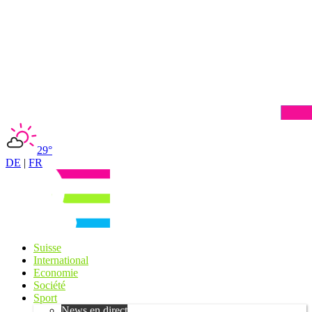
29°
DE
|
FR
Suisse
International
Economie
Société
Sport
News en direct