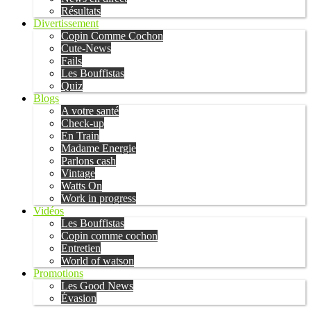
Résultats
Divertissement
Copin Comme Cochon
Cute-News
Fails
Les Bouffistas
Quiz
Blogs
A votre santé
Check-up
En Train
Madame Energie
Parlons cash
Vintage
Watts On
Work in progress
Vidéos
Les Bouffistas
Copin comme cochon
Entretien
World of watson
Promotions
Les Good News
Évasion