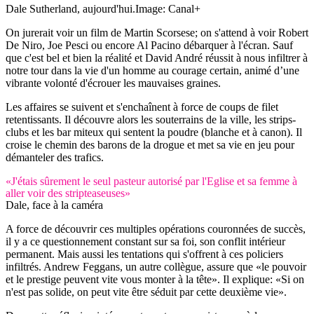
Dale Sutherland, aujourd'hui.
Image: Canal+
On jurerait voir un film de Martin Scorsese; on s'attend à voir Robert
De Niro, Joe Pesci ou encore Al Pacino débarquer à l'écran. Sauf
que c'est bel et bien la réalité et David André réussit à nous infiltrer à
notre tour dans la vie d'un homme au courage certain, animé d’une
vibrante volonté d'écrouer les mauvaises graines.
Les affaires se suivent et s'enchaînent à force de coups de filet
retentissants. Il découvre alors les souterrains de la ville, les strips-
clubs et les bar miteux qui sentent la poudre (blanche et à canon). Il
croise le chemin des barons de la drogue et met sa vie en jeu pour
démanteler des trafics.
«J'étais sûrement le seul pasteur autorisé par l'Eglise et sa femme à
aller voir des stripteaseuses»
Dale, face à la caméra
A force de découvrir ces multiples opérations couronnées de succès,
il y a ce questionnement constant sur sa foi, son conflit intérieur
permanent. Mais aussi les tentations qui s'offrent à ces policiers
infiltrés. Andrew Feggans, un autre collègue, assure que «le pouvoir
et le prestige peuvent vite vous monter à la tête». Il explique: «Si on
n'est pas solide, on peut vite être séduit par cette deuxième vie».