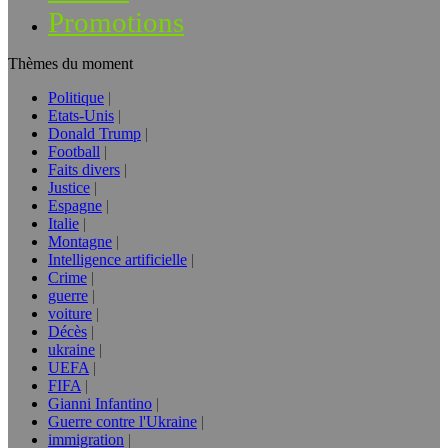
Promotions
Thèmes du moment
Politique
Etats-Unis
Donald Trump
Football
Faits divers
Justice
Espagne
Italie
Montagne
Intelligence artificielle
Crime
guerre
voiture
Décès
ukraine
UEFA
FIFA
Gianni Infantino
Guerre contre l'Ukraine
immigration