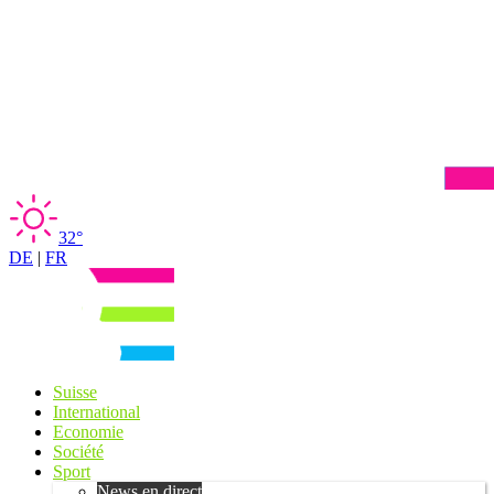
32°
DE
|
FR
Suisse
International
Economie
Société
Sport
News en direct