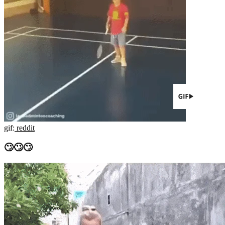
gif:
reddit
🙄🙄🙄