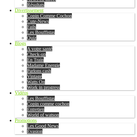
Résultats
Divertissement
Copin Comme Cochon
Cute-News
Fails
Les Bouffistas
Quiz
Blogs
A votre santé
Check-up
En Train
Madame Energie
Parlons cash
Vintage
Watts On
Work in progress
Vidéos
Les Bouffistas
Copin comme cochon
Entretien
World of watson
Promotions
Les Good News
Évasion