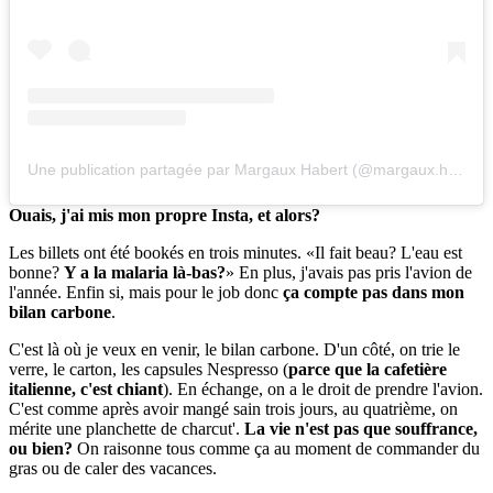
Une publication partagée par Margaux Habert (@margaux.habert)
Ouais, j'ai mis mon propre Insta, et alors?
Les billets ont été bookés en trois minutes. «Il fait beau? L'eau est
bonne?
Y a la malaria là-bas?
» En plus, j'avais pas pris l'avion de
l'année. Enfin si, mais pour le job donc
ça compte pas dans mon
bilan carbone
.
C'est là où je veux en venir, le bilan carbone. D'un côté, on trie le
verre, le carton, les capsules Nespresso (
parce que la cafetière
italienne, c'est chiant
). En échange, on a le droit de prendre l'avion.
C'est comme après avoir mangé sain trois jours, au quatrième, on
mérite une planchette de charcut'.
La vie n'est pas que souffrance,
ou bien?
On raisonne tous comme ça au moment de commander du
gras ou de caler des vacances.