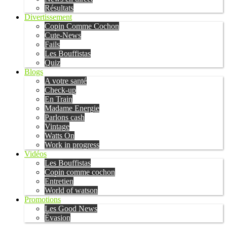
Résultats
Divertissement
Copin Comme Cochon
Cute-News
Fails
Les Bouffistas
Quiz
Blogs
A votre santé
Check-up
En Train
Madame Energie
Parlons cash
Vintage
Watts On
Work in progress
Vidéos
Les Bouffistas
Copin comme cochon
Entretien
World of watson
Promotions
Les Good News
Évasion