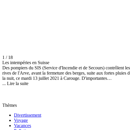
1 / 18
Les intempéries en Suisse
Des pompiers du SIS (Service d'Incendie et de Secours) contrôlent les
rives de l'Arve, avant la fermeture des berges, suite aux fortes pluies d
la nuit, ce mardi 13 juillet 2021 à Carouge. D'importantes
précipitations sont à nouveau tombées sur la Suisse dans la nuit de
...
Lire la suite
lundi à mardi. Plusieurs alertes météorologiques avaient été émises pa
MétéoSuisse. (KEYSTONE/Salvatore Di Nolfi)
Thèmes
Divertissement
Voyage
Vacances