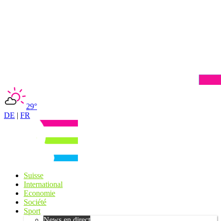
29°
DE
|
FR
Suisse
International
Economie
Société
Sport
News en direct