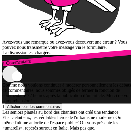
Avez-vous une remarque ou avez-vous découvert une erreur ? Vous
pouvez nous transmettre votre message via le formulaire.
La discussion est chargée...
1 Commentaire
Connexion
Comme nous voulons continuer à modérer personnellement les débats
de commentaires, nous sommes obligés de fermer la fonction de
commentaire 72 heures après la publication d’un article. Merci de vot
compréhension!
1
Afficher tous les commentaires
Les seniors plantés au bord des chantiers ont créé une tendance
Et si c'était eux, les véritables héros de l'urbanisme moderne? Ou
même l'ultime autorité de l'espace public? On vous présente les
«umarells», repérés surtout en Italie. Mais pas que.