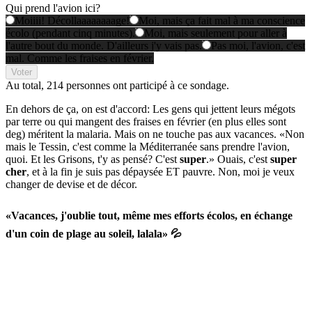
Qui prend l'avion ici?
Moiiii! Décollaaaaaaaage!
Moi, mais ça fait mal à ma conscience
écolo (pendant cinq minutes).
Moi, mais seulement pour aller à
l'autre bout du monde. D'ailleurs j'y vais pas.
Pas moi, l'avion, c'est
mal. Comme les fraises en février.
Voter
Au total,
214 personnes
ont participé à ce sondage.
En dehors de ça, on est d'accord: Les gens qui jettent leurs mégots
par terre ou qui mangent des fraises en février (en plus elles sont
deg) méritent la malaria. Mais on ne touche pas aux vacances. «Non
mais le Tessin, c'est comme la Méditerranée sans prendre l'avion,
quoi. Et les Grisons, t'y as pensé? C'est
super
.» Ouais, c'est
super
cher
, et à la fin je suis pas dépaysée ET pauvre. Non, moi je veux
changer de devise et de décor.
«Vacances, j'oublie tout, même mes efforts écolos, en échange
d'un coin de plage au soleil, lalala» 💦