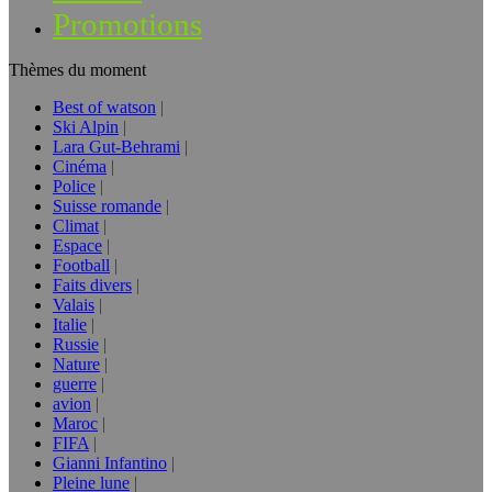
Promotions
Thèmes du moment
Best of watson
Ski Alpin
Lara Gut-Behrami
Cinéma
Police
Suisse romande
Climat
Espace
Football
Faits divers
Valais
Italie
Russie
Nature
guerre
avion
Maroc
FIFA
Gianni Infantino
Pleine lune