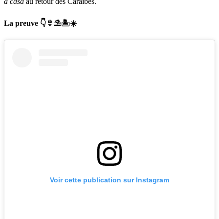
a casa
au retour des Caraïbes.
La preuve 👇👙⛱️🏝️☀️
Voir cette publication sur Instagram