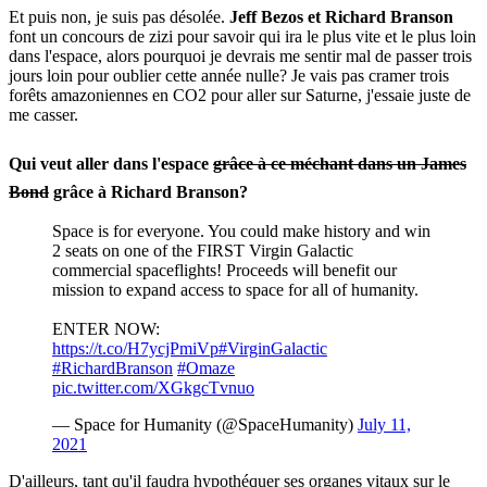
Et puis non, je suis pas désolée.
Jeff Bezos et Richard Branson
font un concours de zizi pour savoir qui ira le plus vite et le plus loin
dans l'espace, alors pourquoi je devrais me sentir mal de passer trois
jours loin pour oublier cette année nulle? Je vais pas cramer trois
forêts amazoniennes en CO2 pour aller sur Saturne, j'essaie juste de
me casser.
Qui veut aller dans l'espace
grâce à ce méchant dans un James
Bond
grâce à Richard Branson?
Space is for everyone. You could make history and win
2 seats on one of the FIRST Virgin Galactic
commercial spaceflights! Proceeds will benefit our
mission to expand access to space for all of humanity.
ENTER NOW:
https://t.co/H7ycjPmiVp
#VirginGalactic
#RichardBranson
#Omaze
pic.twitter.com/XGkgcTvnuo
— Space for Humanity (@SpaceHumanity)
July 11,
2021
D'ailleurs, tant qu'il faudra hypothéquer ses organes vitaux sur le