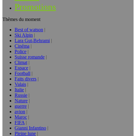
Promotions
Thèmes du moment
Best of watson
Ski Alpin
Lara Gut-Behrami
Cinéma
Police
Suisse romande
Climat
Espace
Football
Faits divers
Valais
Italie
Russie
Nature
guerre
avion
Maroc
FIFA
Gianni Infantino
Pleine lune