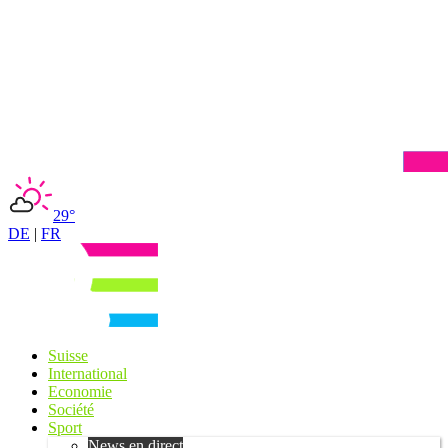
29°
DE
|
FR
Suisse
International
Economie
Société
Sport
News en direct