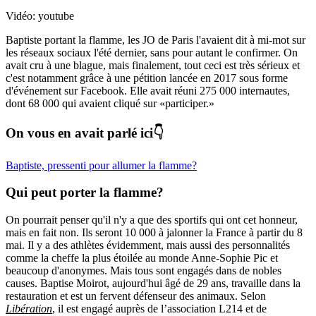
Vidéo: youtube
Baptiste portant la flamme, les JO de Paris l'avaient dit à mi-mot sur
les réseaux sociaux l'été dernier, sans pour autant le confirmer. On
avait cru à une blague, mais finalement, tout ceci est très sérieux et
c'est notamment grâce à une pétition lancée en 2017 sous forme
d'événement sur Facebook. Elle avait réuni 275 000 internautes,
dont 68 000 qui avaient cliqué sur «participer.»
On vous en avait parlé ici👇
Baptiste, pressenti pour allumer la flamme?
Qui peut porter la flamme?
On pourrait penser qu'il n'y a que des sportifs qui ont cet honneur,
mais en fait non. Ils seront 10 000 à jalonner la France à partir du 8
mai. Il y a des athlètes évidemment, mais aussi des personnalités
comme la cheffe la plus étoilée au monde Anne-Sophie Pic et
beaucoup d'anonymes. Mais tous sont engagés dans de nobles
causes. Baptise Moirot, aujourd'hui âgé de 29 ans, travaille dans la
restauration et est un fervent défenseur des animaux. Selon
Libération
, il est engagé auprès de l’association L214 et de