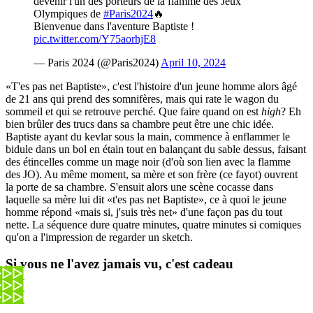
devenir l'un des porteurs de la flamme des Jeux
Olympiques de
#Paris2024
🔥
Bienvenue dans l'aventure Baptiste !
pic.twitter.com/Y75aorhjE8
— Paris 2024 (@Paris2024)
April 10, 2024
«T'es pas net Baptiste», c'est l'histoire d'un jeune homme alors âgé
de 21 ans qui prend des somnifères, mais qui rate le wagon du
sommeil et qui se retrouve perché. Que faire quand on est
high
? Eh
bien brûler des trucs dans sa chambre peut être une chic idée.
Baptiste ayant du kevlar sous la main, commence à enflammer le
bidule dans un bol en étain tout en balançant du sable dessus, faisant
des étincelles comme un mage noir (d'où son lien avec la flamme
des JO). Au même moment, sa mère et son frère (ce fayot) ouvrent
la porte de sa chambre. S'ensuit alors une scène cocasse dans
laquelle sa mère lui dit «t'es pas net Baptiste», ce à quoi le jeune
homme répond «mais si, j'suis très net» d'une façon pas du tout
nette. La séquence dure quatre minutes, quatre minutes si comiques
qu'on a l'impression de regarder un sketch.
Si vous ne l'avez jamais vu, c'est cadeau