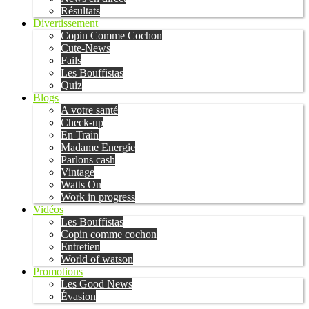
Résultats
Divertissement
Copin Comme Cochon
Cute-News
Fails
Les Bouffistas
Quiz
Blogs
A votre santé
Check-up
En Train
Madame Energie
Parlons cash
Vintage
Watts On
Work in progress
Vidéos
Les Bouffistas
Copin comme cochon
Entretien
World of watson
Promotions
Les Good News
Évasion