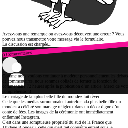
Avez-vous une remarque ou avez-vous découvert une erreur ? Vous
pouvez nous transmettre votre message via le formulaire.
La discussion est chargée...
0 Commentaires
Connexion
Comme nous voulons continuer à modérer personnellement les débats
de commentaires, nous sommes obligés de fermer la fonction de
commentaire 72 heures après la publication d’un article. Merci de vot
compréhension!
Le mariage de la «plus belle fille du monde» fait rêver
Celle que les médias surnommaient autrefois «la plus belle fille du
monde» a célébré son mariage religieux dans un décor digne d’un
conte de fées. Les images de la cérémonie ont immédiatement
enflammé Instagram.
C'est dans une somptueuse propriété du sud de la France que
Thylane Blondeau, celle qui s’est fait connaître enfant sous le