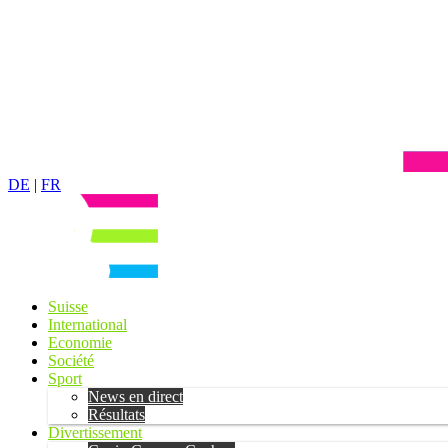
DE
|
FR
Suisse
International
Economie
Société
Sport
News en direct
Résultats
Divertissement