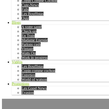
Copin Comme Cochon
Cute-News
Fails
Les Bouffistas
Quiz
Blogs
A votre santé
Check-up
En Train
Madame Energie
Parlons cash
Vintage
Watts On
Work in progress
Vidéos
Les Bouffistas
Copin comme cochon
Entretien
World of watson
Promotions
Les Good News
Évasion