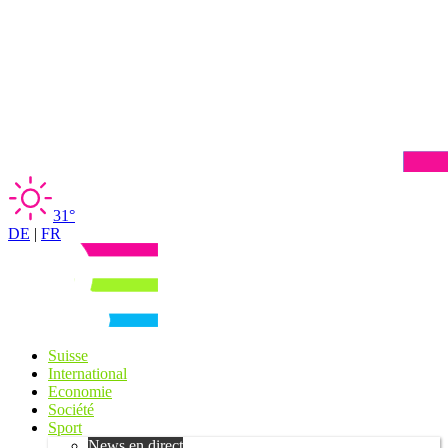
31°
DE
|
FR
Suisse
International
Economie
Société
Sport
News en direct