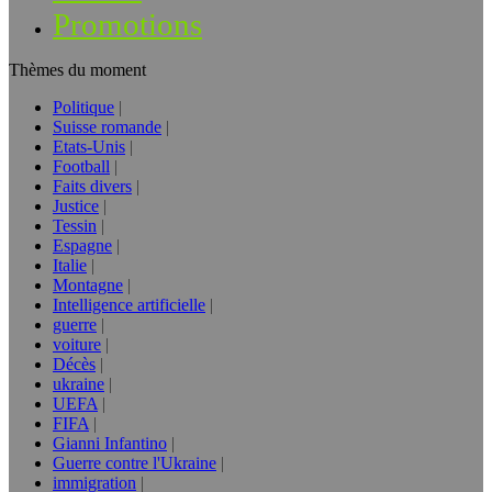
Promotions
Thèmes du moment
Politique
Suisse romande
Etats-Unis
Football
Faits divers
Justice
Tessin
Espagne
Italie
Montagne
Intelligence artificielle
guerre
voiture
Décès
ukraine
UEFA
FIFA
Gianni Infantino
Guerre contre l'Ukraine
immigration