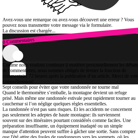
Avez-vous une remarque ou avez-vous découvert une erreur ? Vous
pouvez nous transmettre votre message via le formulaire.
La discussion est chargée...
0 Commentaires
Connexion
Comme nous voulons continuer à modérer personnellement les débats
de commentaires, nous sommes obligés de fermer la fonction de
commentaire 72 heures après la publication d’un article. Merci de vot
compréhension!
Sept conseils pour éviter que votre randonnée ne tourne mal
Quand le thermomètre s’emballe, la montagne devient un refuge
prisé. Mais même une randonnée estivale peut rapidement tourner au
cauchemar si l’on néglige quelques règles essentielles.
La randonnée n'est pas sans risques. Et les accidents ne concernent
pas seulement les adeptes de haute montagne: ils surviennent
souvent sur des itinéraires pourtant considérés comme faciles. Une
préparation insuffisante, un équipement inadapté ou un simple
manque d'attention peuvent suffire à gâcher une sortie. Sans compter
que l'été attire des foules de randonneurs vers les sommets, où les