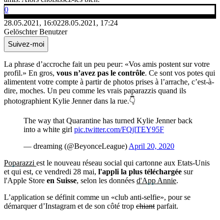
0
28.05.2021, 16:02
28.05.2021, 17:24
Gelöschter Benutzer
Suivez-moi
La phrase d’accroche fait un peu peur: «Vos amis postent sur votre
profil.» En gros,
vous n’avez pas le contrôle
. Ce sont vos potes qui
alimentent votre compte à partir de photos prises à l’arrache, c’est-à-
dire, moches. Un peu comme les vrais paparazzis quand ils
photographient Kylie Jenner dans la rue.👇
The way that Quarantine has turned Kylie Jenner back
into a white girl
pic.twitter.com/FQjlTEY95F
— dreaming (@BeyonceLeague)
April 20, 2020
Poparazzi
est le nouveau réseau social qui cartonne aux Etats-Unis
et qui est, ce vendredi 28 mai,
l'appli la plus téléchargée
sur
l'Apple Store
en Suisse
, selon les données
d'App Annie
.
L’application se définit comme un «club anti-selfie», pour se
démarquer d’Instagram et de son côté trop
chiant
parfait.