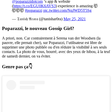
@poparazzidotcom
‘s app & website
(
https://t.co/EGU0K6AVS3
) experience is amazing 🤯
🤯🤯🤯
#poparazzi
pic.twitter.com/NqJWD5T5Sg
— 𝔗𝔞𝔫𝔦𝔰𝔥 𝔄𝔯𝔬𝔯𝔞 (@tanishar0ra)
May 25, 2021
Poparazzi, le nouveau Gossip Girl?
A priori, non. Car contrairement à Serena van der Woodsen (la
pauvre, elle prenait cher), sur Poparazzi, l’utilisateur est libre de
supprimer une photo publiée ou d'en réduire la visibilité à ses seuls
contacts. La photo de vous, bourré, avec des yeux de hibou, à la teuf
de samedi dernier, on va éviter.
Genre pas ça👇