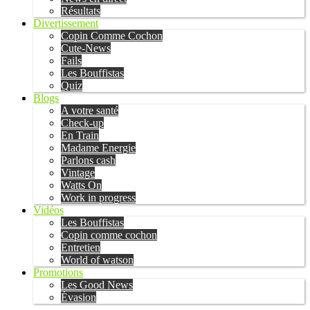
Résultats
Divertissement
Copin Comme Cochon
Cute-News
Fails
Les Bouffistas
Quiz
Blogs
A votre santé
Check-up
En Train
Madame Energie
Parlons cash
Vintage
Watts On
Work in progress
Vidéos
Les Bouffistas
Copin comme cochon
Entretien
World of watson
Promotions
Les Good News
Évasion